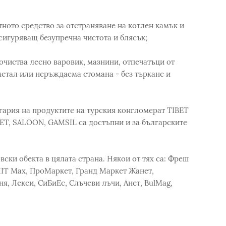
ото средство за отстраняване на котлен камък и
сигуряващ безупречна чистота и блясък;
чиства лесно варовик, мазнини, отпечатъци от
метал или неръждаема стомана - без търкане и
ария на продуктите на турския конгломерат TIBET
NET, SALOON, GAMSIL са достъпни и за българските
ски обекта в цялата страна. Някои от тях са: Фреш
HIT Max, ПроМаркет, Гранд Маркет Жанет,
я, Лекси, СиБиЕс, Слъчеви лъчи, Анет, BulMag,