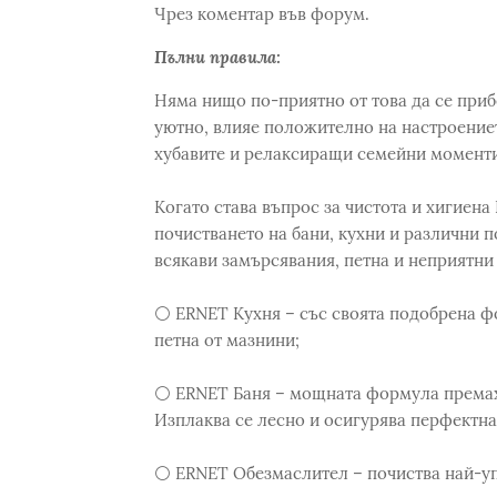
Чрез коментар във форум.
Пълни правила:
Няма нищо по-приятно от това да се приб
уютно, влияе положително на настроениет
хубавите и релаксиращи семейни моменти
Когато става въпрос за чистота и хигиена
почистването на бани, кухни и различни 
всякави замърсявания, петна и неприятни
⚪ ERNET Кухня – със своята подобрена ф
петна от мазнини;
⚪ ERNET Баня – мощната формула премахв
Изплаква се лесно и осигурява перфектна 
⚪ ERNET Обезмаслител – почиства най-уп