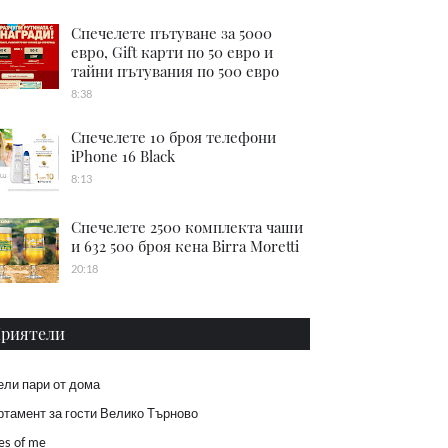
Спечелете пътуване за 5000
евро, Gift карти по 50 евро и
тайни пътувания по 500 евро
8:38
Спечелете 10 броя телефони
iPhone 16 Black
8:13
Спечелете 2500 комплекта чаши
и 632 500 броя кена Birra Moretti
20:18
риятели
ели пари от дома
тамент за гости Велико Търново
es of me