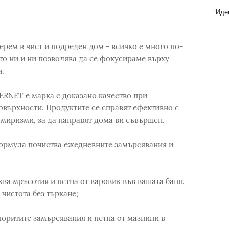
Идеи
ерем в чист и подреден дом - всичко е много по-
о ни и ни позволява да се фокусираме върху
.
 ERNET е марка с доказано качество при
повърхности. Продуктите се справят ефективно с
 миризми, за да направят дома ви съвършен.
ормула почиства ежедневните замърсявания и
а мръсотия и петна от варовик във вашата баня.
чистота без търкане;
оритите замърсявания и петна от мазнини в