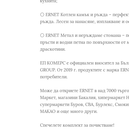
кухнята;
⚪ ERNET Котлен камък и ръжда – перфектн
ръжда. Лесен за нанасяне, изплакване и о
⚪ ERNET Метал и неръждаме стомана – по
пръсти и водни петна по повърхности от 
драскотини.
ЕП КОМЕРС е официален вносител за Бълг
GROUP. От 2019 г. продуктите с марка ER
потребители.
Може да откриете ERNET в над 7000 търгов
Маркет, магазини Бакалия, хипермаркет 
супермаркети Буров, CBA, Бурлекс, Смокин
МАКАО и още много други.
Спечелете комплект за почистване!