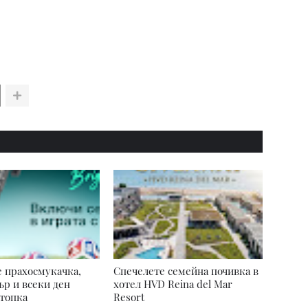
 прахосмукачка,
Спечелете семейна почивка в
р и всеки ден
хотел HVD Reina del Mar
топка
Resort