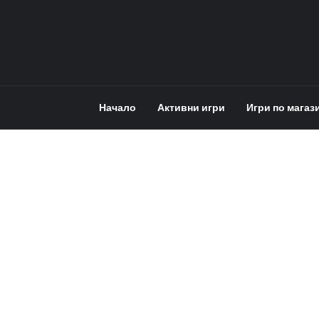
Начало
Активни игри
Игри по магаз