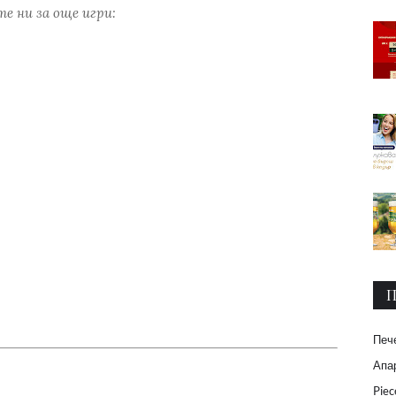
е ни за още игри:
П
Печ
Апар
Piec