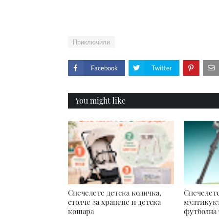
Приключили
Facebook
Twitter
You might like
Спечелете детска количка,
Спечелете
столче за хранене и детска
мултикукъ
кошара
футболна 