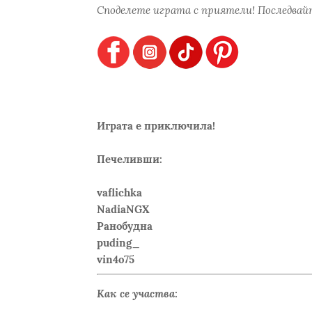
Споделете играта с приятели! Последвайт
Играта е приключила!
Печеливши:
vaflichka
NadiaNGX
Ранобудна
puding_
vin4o75
Как се участва: