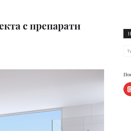
екта с препарати
Н
Пос