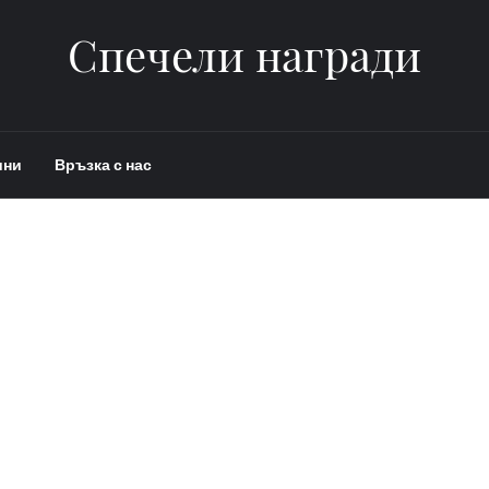
Спечели награди
ини
Връзка с нас