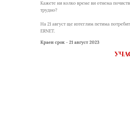
Кажете ни колко време ви отнема почиства
трудно?
На 21 август ще изтеглим петима потребит
ERNET.
Краен срок - 21 август 2023
УЧА