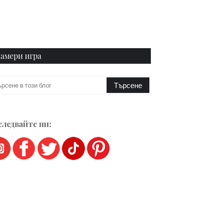
амери игра
ледвайте ни: