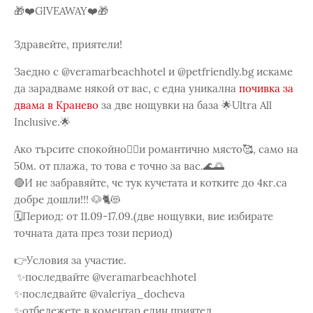
🎁❤️GIVEAWAY❤️🎁
Здравейте, приятели!
Заедно с @veramarbeachhotel и @petfriendly.bg искаме
да зарадваме някой от вас, с една уникална
почивка за
двама в Кранево
за две нощувки на база 🌟Ultra All
Inclusive.🌟
Ако търсите спокойно🧘‍♀️и романтично място🥰, само на
50м. от плажа, то това е точно за вас.🌊🌅
🔴И не забравяйте, че тук кучетата и котките до 4кг.са
добре дошли!!! 🐶🐈😻
🗓️Период: от 11.09-17.09.(две нощувки, вие избирате
точната дата през този период)
👉Условия за участие.
✨последвайте @veramarbeachhotel
✨последвайте @valeriya_docheva
✨отбележете в коментар един приятел