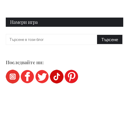
Намери игра
Последвайте ни: