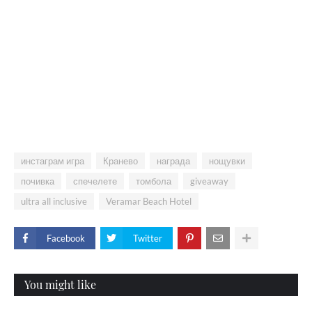
инстаграм игра
Кранево
награда
нощувки
почивка
спечелете
томбола
giveaway
ultra all inclusive
Veramar Beach Hotel
Facebook
Twitter
You might like