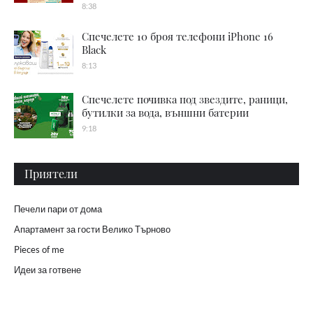
8:38
Спечелете 10 броя телефони iPhone 16
Black
8:13
Спечелете почивка под звездите, раници,
бутилки за вода, външни батерии
9:18
Приятели
Печели пари от дома
Апартамент за гости Велико Търново
Pieces of me
Идеи за готвене