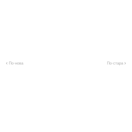
По-нова
По-стара