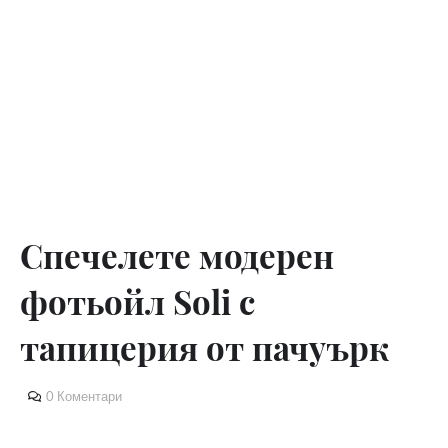
Спечелете модерен
фотьойл Soli с
тапицерия от пачуърк
0 Коментари