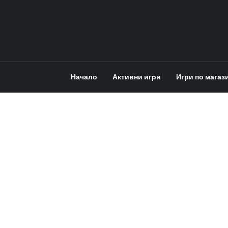
Начало
Активни игри
Игри по магаз