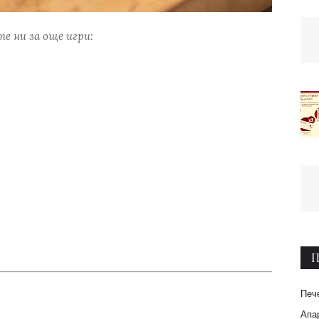
е ни за още игри:
П
Печ
Апар