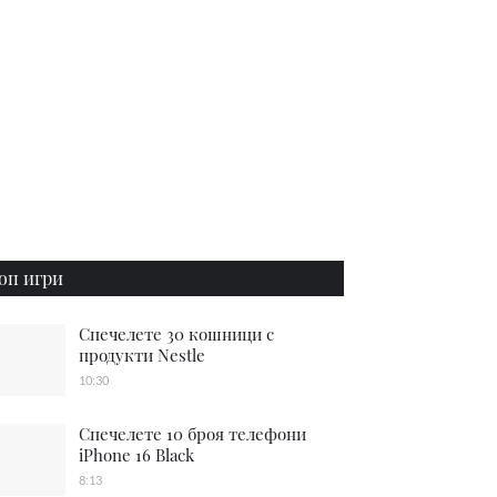
оп игри
Спечелете 30 кошници с
продукти Nestle
10:30
Спечелете 10 броя телефони
iPhone 16 Black
8:13