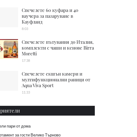
Спечелете 60 куфара и 40
ваучера за пазаруване в
Кауфланд
8:03
Спечелете пътувания до Италия,
комплекти с чаши и кенове Birra
Moretti
17:38
Спечелете екшън камери и
мултифункционални раници от
Aqua Viva Sport
11:33
риятели
ели пари от дома
тамент за гости Велико Търново