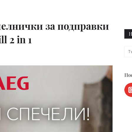
мелнички за подправки
Н
l 2 in 1
Пос