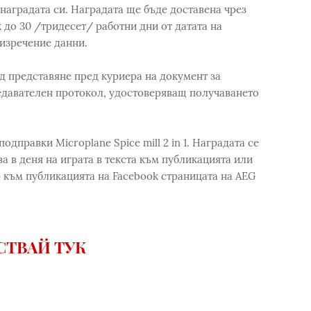
 наградата си. Наградата ще бъде доставена чрез
к до 30 /тридесет/ работни дни от датата на
изречение данни.
д представяне пред куриера на документ за
давателен протокол, удостоверяващ получаването
одправки Microplane Spice mill 2 in 1. Наградата се
 в деня на играта в текста към публикацията или
 към публикацията на Facebook страницата на AEG
СТВАЙ ТУК