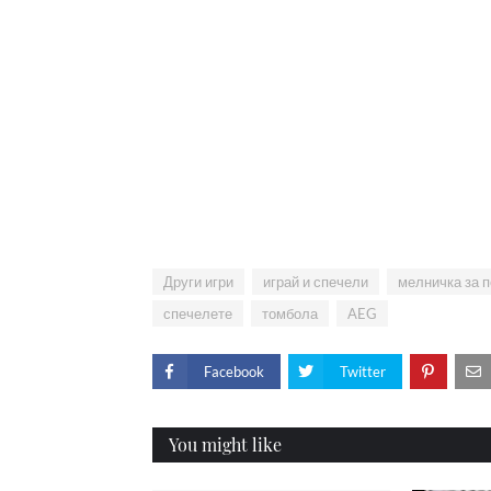
Други игри
играй и спечели
мелничка за 
спечелете
томбола
AEG
Facebook
Twitter
You might like