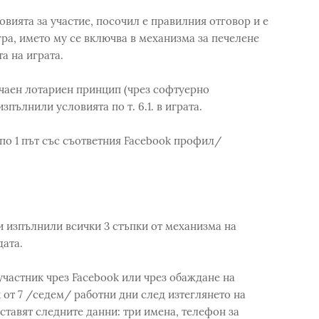
овията за участие, посочил е правилния отговор и е
ра, името му се включва в механизма за печелене
та на играта.
чаен лотариен принцип (чрез софтуерно
пълнили условията по т. 6.1. в играта.
 по 1 път със съответния Facebook профил/
 изпълнили всички 3 стъпки от механизма на
дата.
стник чрез Facebook или чрез обаждане на
 от 7 /седем/ работни дни след изтеглянето на
тавят следните данни: три имена, телефон за