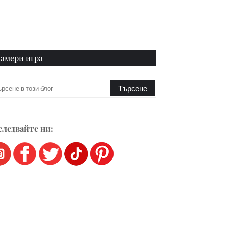
амери игра
ледвайте ни: