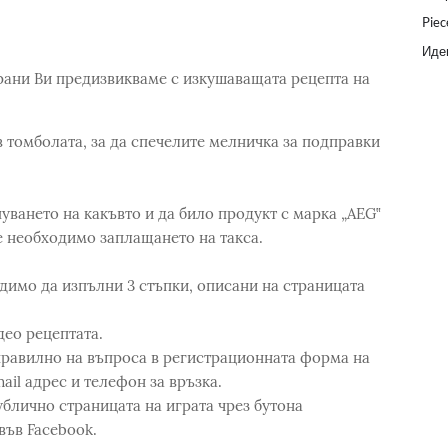
Piec
Идеи
храни Ви предизвикваме с изкушаващата рецепта на
в томболата, за да спечелите мелничкa за подправки
пуването на какъвто и да било продукт с марка „AEG‟
 необходимо заплащането на такса.
ходимо да изпълни 3 стъпки, описани на страницата
део рецептата.
 правилно на въпроса в регистрационната форма на
ail адрес и телефон за връзка.
ублично страницата на играта чрез бутона
във Facebook.