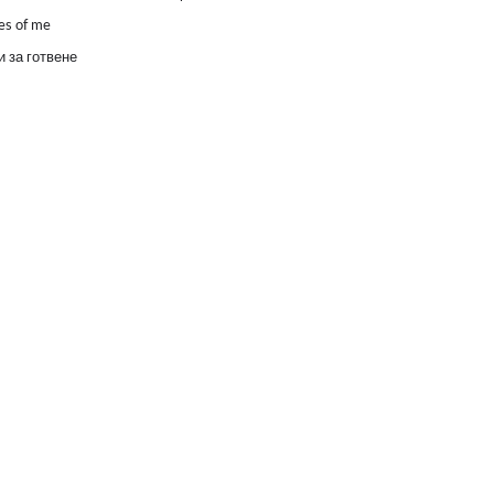
es of me
 за готвене