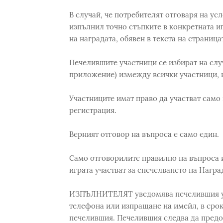
В случай, че потребителят отговаря на усл
изпълнил точно стъпките в конкретната иг
на наградата, обявен в текста на страница
Печелившите участници се избират на слу
приложение) измежду всички участници, из
Участниците имат право да участват само
регистрация.
Верният отговор на въпроса е само един.
Само отговорилите правилно на въпроса и
играта участват за спечелването на Награ
ИЗПЪЛНИТЕЛЯТ уведомява печелившия уча
телефона или изпращане на имейл, в срок
печелившия. Печелившия следва да предос