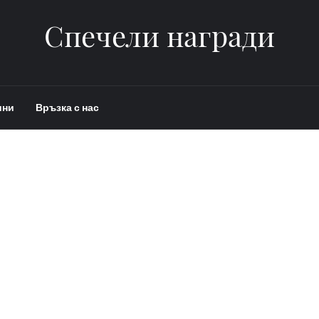
Спечели награди
ини
Връзка с нас