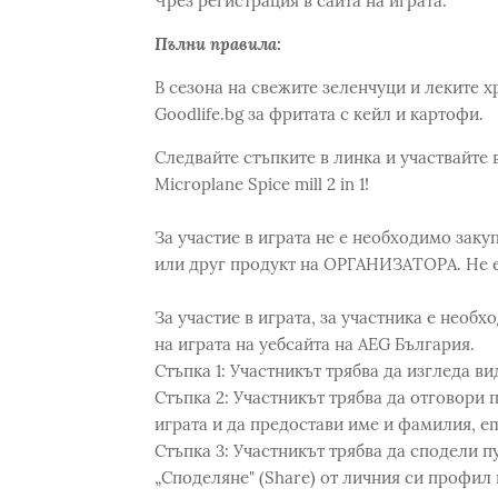
Чрез регистрация в сайта на играта.
Пълни правила:
В сезона на свежите зеленчуци и леките 
Goodlife.bg за фритата с кейл и картофи.
Следвайте стъпките в линка и участвайте 
Microplane Spice mill 2 in 1!
За участие в играта не е необходимо заку
или друг продукт на ОРГАНИЗАТОРА. Не е
За участие в играта, за участника е необ
на играта на уебсайта на AEG България.
Стъпка 1: Участникът трябва да изгледа ви
Стъпка 2: Участникът трябва да отговори
играта и да предостави име и фамилия, em
Стъпка 3: Участникът трябва да сподели п
„Споделяне" (Share) от личния си профил 