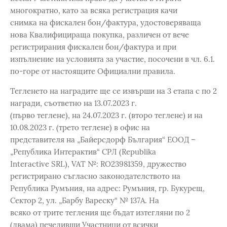
многократно, като за всяка регистрация качи
снимка на фискален бон/фактура, удостоверяваща
нова Квалифицираща покупка, различен от вече
регистрирания фискален бон/фактура и при
изпълнение на условията за участие, посочени в чл. 6.1.
по-горе от настоящите Официални правила.
Тегленето на наградите ще се извърши на 3 етапа с по 2
награди, съответно на 13.07.2023 г.
(първо теглене), на 24.07.2023 г. (второ теглене) и на
10.08.2023 г. (трето теглене) в офис на
представителя на „Байерсдорф България“ ЕООД –
„Република Интерактив“ СРЛ (Republika
Interactive SRL), VAT №: RO23981359, дружество
регистрирано съгласно законодателството на
Република Румъния, на адрес: Румъния, гр. Букурещ,
Сектор 2, ул. „Барбу Вареску“ № 137А. На
всяко от трите тегления ще бъдат изтегляни по 2
(двама) печеливши Участници от всички