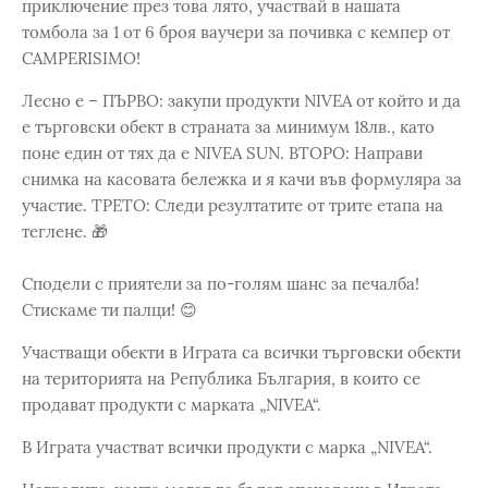
приключение през това лято, участвай в нашата
томбола за 1 от 6 броя ваучери за почивка с кемпер от
CAMPERISIMO!
Лесно е – ПЪРВО: закупи продукти NIVEA от който и да
е търговски обект в страната за минимум 18лв., като
поне един от тях да е NIVEA SUN. ВТОРО: Направи
снимка на касовата бележка и я качи във формуляра за
участие. ТРЕТО: Следи резултатите от трите етапа на
теглене. 🎁
Сподели с приятели за по-голям шанс за печалба!
Стискаме ти палци! 😊
Участващи обекти в Играта са всички търговски обекти
на територията на Република България, в които се
продават продукти с марката „NIVEA“.
В Играта участват всички продукти с марка „NIVEA“.