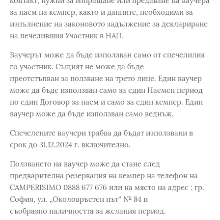
контакт, нужни за изпращане или предаване на ваучера
за наем на кемпер, както и данните, необходими за
изпълнение на законовото задължение за деклариране
на печелившия Участник в НАП.
Ваучерът може да бъде използван само от спечелилия
го участник. Същият не може да бъде
преотстъпван за ползване на трето лице. Един ваучер
може да бъде използван само за един Наемен период
по един Договор за наем и само за един кемпер. Един
ваучер може да бъде използван само веднъж.
Спечелените ваучери трябва да бъдат използвани в
срок до 31.12.2024 г. включително.
Ползването на ваучер може да стане след
предварителна резервация на кемпер на телефон на
CAMPERISIMO 0888 677 676 или на място на адрес : гр.
София, ул. „Околовръстен път“ № 84 и
съобразно наличността за желания период.