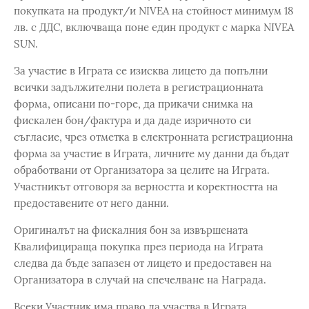
покупката на продукт/и NIVEA на стойност минимум 18
лв. с ДДС, включваща поне един продукт с марка NIVEA
SUN.
За участие в Играта се изисква лицето да попълни
всички задължителни полета в регистрационната
форма, описани по-горе, да прикачи снимка на
фискален бон/фактура и да даде изричното си
съгласие, чрез отметка в електронната регистрационна
форма за участие в Играта, личните му данни да бъдат
обработвани от Организатора за целите на Играта.
Участникът отговоря за верността и коректността на
предоставените от него данни.
Оригиналът на фискалния бон за извършената
Квалифицираща покупка през периода на Играта
следва да бъде запазен от лицето и предоставен на
Организатора в случай на спечелване на Награда.
Всеки Участник има право да участва в Играта