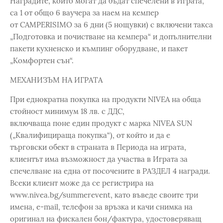
Наградите, които могат да бъдат спечелени в Играта,
са 1 от общо 6 ваучера за наем на кемпер
от CAMPERISIMO за 6 дни (5 нощувки) с включени такса
„Подготовка и почистване на кемпера“ и допълнителни
пакети кухненско и къмпинг оборудване, и пакет
„Комфортен сън“.
МЕХАНИЗЪМ НА ИГРАТА
При еднократна покупка на продукти NIVEA на обща
стойност минимум 18 лв. с ДДС,
включваща поне един продукт с марка NIVEA SUN
(„Квалифицираща покупка“), от който и да е
търговски обект в страната в Периода на играта,
клиентът има възможност да участва в Играта за
спечелване на една от посочените в РАЗДЕЛ 4 награди.
Всеки клиент може да се регистрира на
www.nivea.bg/summerevent, като въведе своите три
имена, e-mail, телефон за връзка и качи снимка на
оригинал на фискален бон/фактура, удостоверяващ