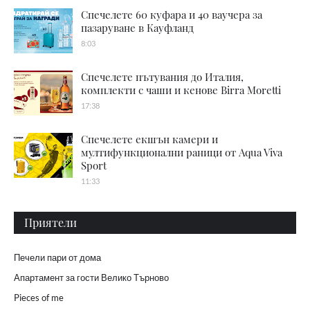
Спечелете 60 куфара и 40 ваучера за
пазаруване в Кауфланд
8:03
Спечелете пътувания до Италия,
комплекти с чаши и кенове Birra Moretti
17:38
Спечелете екшън камери и
мултифункционални раници от Aqua Viva
Sport
11:33
Приятели
Печели пари от дома
Апартамент за гости Велико Търново
Pieces of me