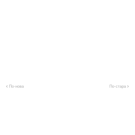
По-нова
По-стара