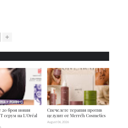
 20 броя новия
Спечелете терапия против
T серум на L'Oréal
целулит от Merréh Cosmetics
August 06, 2026
6