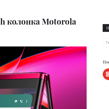
th колонка Motorola
Н
Пос