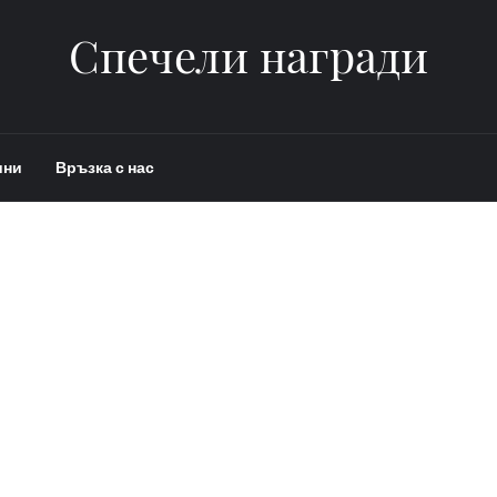
Спечели награди
ини
Връзка с нас