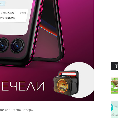
Т
е ни за още игри: