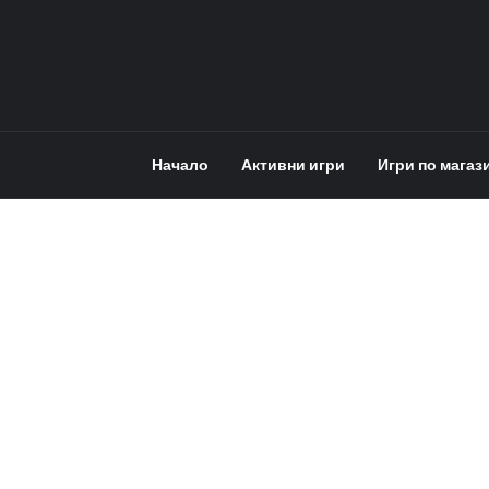
Начало
Активни игри
Игри по магаз