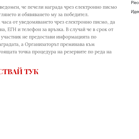
Piec
ведомен, че печели награда чрез електронно писмо
Идеи
глянето и обявяването му за победител.
2 часа от уведомяването чрез електронно писмо, да
а, ЕГН и телефон за връзка. В случай че в срок от
т участник не предостави информацията по
аградата, а Организаторът преминава към
тоящата точка процедура на резервите по реда на
СТВАЙ ТУК