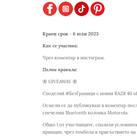
Краен срок - 6 юли 2023
Как се участва:
Чрез коментар в инстаграм.
Пълни правила:
🦋 GIVEAWAY 🦋
Споделяй #БезГраници с новия RAZR 40 ul
Осмели се да публикуваш в коментар посл
спечелиш Bluetooth колонка Motorola.
Общо 1 от участниците, спазили условията
принцип, чрез томбола в присъствието на