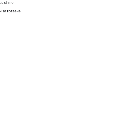
es of me
 за готвене