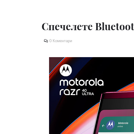
Спечелете Bluetoo
0 Коментари