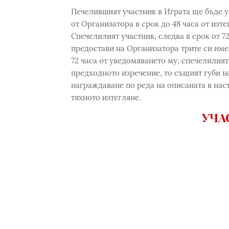
Печелившият участник в Играта ще бъде у
от Организатора в срок до 48 часа от изте
Спечелилият участник, следва в срок от 7
предостави на Организатора трите си имен
72 часа от уведомяването му, спечелилия
предходното изречение, то същият губи н
награждаване по реда на описаната в нас
тяхното изтегляне.
УЧА