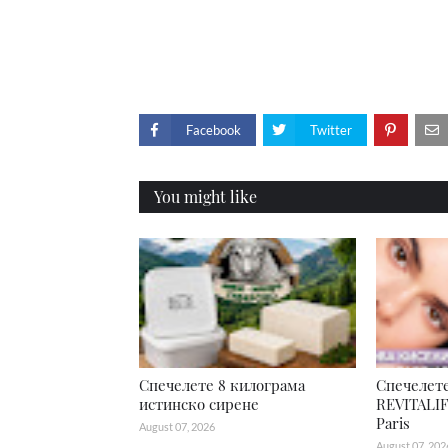
Facebook
Twitter
You might like
Спечелете 8 килограма
Спечелете
истинско сирене
REVITALIF
Paris
August 07, 2026
August 07, 202