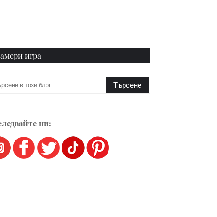
амери игра
ледвайте ни: