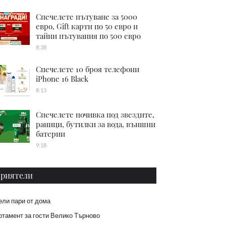
Спечелете пътуване за 5000
евро, Gift карти по 50 евро и
тайни пътувания по 500 евро
8:38
Спечелете 10 броя телефони
iPhone 16 Black
8:13
Спечелете почивка под звездите,
раници, бутилки за вода, външни
батерии
9:18
риятели
ели пари от дома
тамент за гости Велико Търново