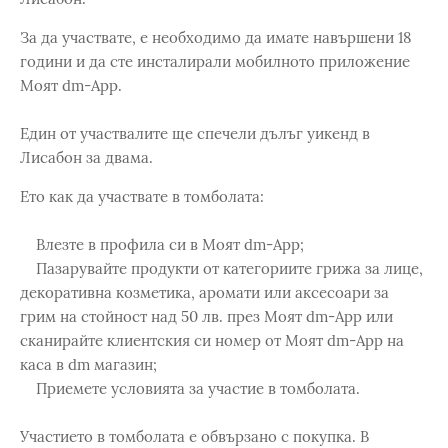
За да участвате, е необходимо да имате навършени 18
години и да сте инсталирали мобилното приложение
Моят dm-App.
Един от участвалите ще спечели дълъг уикенд в
Лисабон за двама.
Ето как да участвате в томболата:
Влезте в профила си в Моят dm-App;
Пазарувайте продукти от категориите грижа за лице,
декоративна козметика, аромати или аксесоари за
грим на стойност над 50 лв. през Моят dm-App или
сканирайте клиентския си номер от Моят dm-App на
каса в dm магазин;
Приемете условията за участие в томболата.
Участието в томболата е обвързано с покупка. В