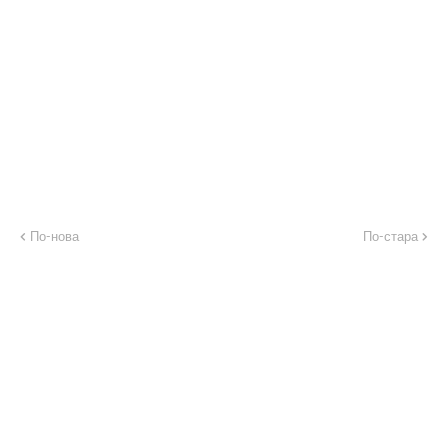
По-нова
По-стара