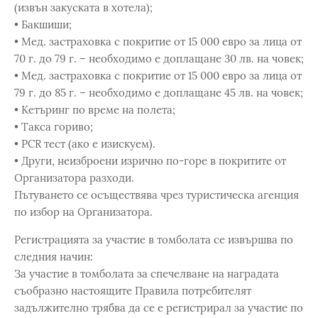
(извън закуската в хотела);
• Бакшиши;
• Мед. застраховка с покритие от 15 000 евро за лица от
70 г. до 79 г. – необходимо е доплащане 30 лв. на човек;
• Мед. застраховка с покритие от 15 000 евро за лица от
79 г. до 85 г. – необходимо е доплащане 45 лв. на човек;
• Кетъринг по време на полета;
• Такса гориво;
• PCR тест (ако е изискуем).
• Други, неизброени изрично по-горе в покритите от
Организатора разходи.
Пътуването се осъществява чрез туристическа агенция
по избор на Организатора.
Регистрацията за участие в томболата се извършва по
следния начин:
За участие в томболата за спечелване на наградата
съобразно настоящите Правила потребителят
задължително трябва да се е регистрирал за участие по