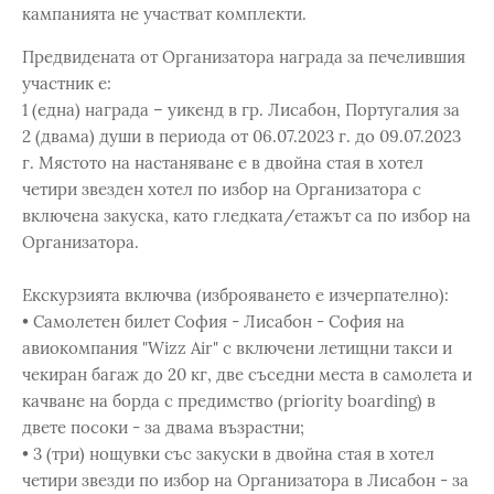
кампанията не участват комплекти.
Предвидената от Организатора награда за печелившия
участник е:
1 (една) награда – уикенд в гр. Лисабон, Португалия за
2 (двама) души в периода от 06.07.2023 г. до 09.07.2023
г. Мястото на настаняване е в двойна стая в хотел
четири звезден хотел по избор на Организатора с
включена закуска, като гледката/етажът са по избор на
Организатора.
Екскурзията включва (изброяването е изчерпателно):
• Самолетен билет София - Лисабон - София на
авиокомпания "Wizz Air" с включени летищни такси и
чекиран багаж до 20 кг, две съседни места в самолета и
качване на борда с предимство (priority boarding) в
двете посоки - за двама възрастни;
• 3 (три) нощувки със закуски в двойна стая в хотел
четири звезди по избор на Организатора в Лисабон - за