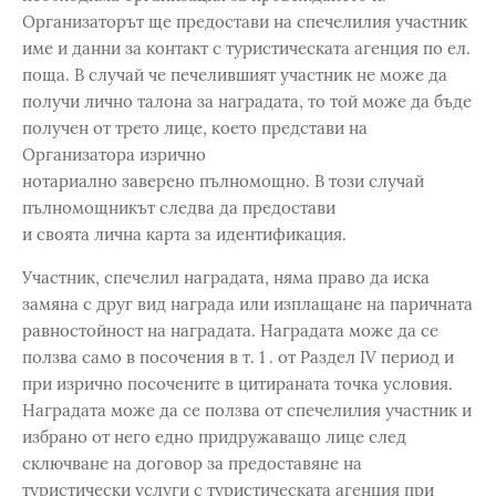
Организаторът ще предостави на спечелилия участник
име и данни за контакт с туристическата агенция по ел.
поща. В случай че печелившият участник не може да
получи лично талона за наградата, то той може да бъде
получен от трето лице, което представи на
Организатора изрично
нотариално заверено пълномощно. В този случай
пълномощникът следва да предостави
и своята лична карта за идентификация.
Участник, спечелил наградата, няма право да иска
замяна с друг вид награда или изплащане на паричната
равностойност на наградата. Наградата може да се
ползва само в посочения в т. 1 . от Раздел IV период и
при изрично посочените в цитираната точка условия.
Наградата може да се ползва от спечелилия участник и
избрано от него едно придружаващо лице след
сключване на договор за предоставяне на
туристически услуги с туристическата агенция при