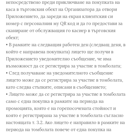
непосредствено преди приключване на покупката на
каса в търговския обект на Организатора да отвори
Приложението, да зареди на екран клиентския си
номер с персоналния му QR код и да го предостави за
сканиране от обслужващия го касиер в търговския
обект;
• В рамките на следващия работен ден (следващ деня, в
който е направена покупката) лицето ще получи в
Приложението уведомително съобщение, че има
възможност да се регистрира за участие в томболата;
• След получаване на уведомителното съобщение
лицето може да се регистрира за участие в томболата,
като следва стъпките, описани в съобщението;
• Лицето може да се регистрира за участие в томболата
само с една покупка в рамките на периода на
промоцията, която е на горепосочената стойност и
която е регистрирана за участие в томболата съгласно
настоящата т. 3.2. Ако лицето е направило в рамките на
периода на томболата повече от една покупка на