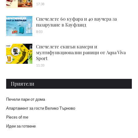
17:38
Спечелете 60 куфара и 40 ваучера за
пазаруване в Кауфланд
8:03
Спечелете екшън камери и
мултифункционални раници от Aqua Viva
Sport
11:33
Приятели
Печели пари от дома
Апартамент за гости Велико Търново
Pieces of me
Идеи за готвене