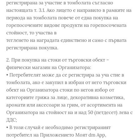
регистрирана за участие в томболата съгласно
настоящата т. 3.1. Ако лицето е направило в рамките на
периода на томболата повече от една покупка на
горепосочените видове продукти на горепосочената
стойност, то участва в
тегленето на наградатa единствено и само с първата
регистрирана покупка.
2. При покупка на стоки от търговски обект –
физически магазин на Организатора:
• Потребителят може да се регистрира за уча стие в
томболата, ако е закупил в избран от него търговски
обект на Организатора стоки по негов избор от
категориите грижа за лице, декоративна козметика,
аромати или аксесоари за грим, от асортимента на
Организатора на стойност на и над 50 (петдесет) лева с
ДДС;
• В този случай е необходимо регистрираният
потребител на Приложението Моят dm App,