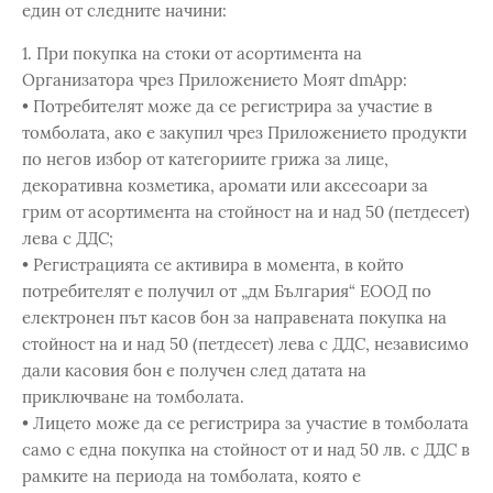
един от следните начини:
1. При покупка на стоки от асортимента на
Организатора чрез Приложението Моят dmApp:
• Потребителят може да се регистрира за участие в
томболата, ако е закупил чрез Приложението продукти
по негов избор от категориите грижа за лице,
декоративна козметика, аромати или аксесоари за
грим от асортимента на стойност на и над 50 (петдесет)
лева с ДДС;
• Регистрацията се активира в момента, в който
потребителят е получил от „дм България“ ЕООД по
електронен път касов бон за направената покупка на
стойност на и над 50 (петдесет) лева с ДДС, независимо
дали касовия бон е получен след датата на
приключване на томболата.
• Лицето може да се регистрира за участие в томболата
само с една покупка на стойност от и над 50 лв. с ДДС в
рамките на периода на томболата, която е