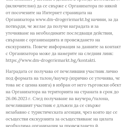
(включително) да се свърже с Организатора по някой
от посочените на Интернет страницата на
Организатора www.dm-drogeriemarkt.bg начини, за да
потвърди, че желае да получи наградата и за
уточняване на необходимите последващи действия,
свързани с организацията и провеждането на
екскурзията. Повече информация за данните за контакт
с Организатора може да намерите на следния линк:
https://www.dm-drogeriemarkt.bg/kontakti.
Наградата се получава от печелившия участник лично
под формата на талон/ваучер (изрично се уточнява, че
това не е ценна книга) в избран от него търговски обект
на Организатора на територията на страната в срок до
26.06.2023 г. След получаване на ваучера/талона,
печелившият участник е длъжен да се свърже
незабавно с туристическата агенция, чрез която ще се
осъществи екскурзията за осъществяване на цялата
необходима организация за провеждането й.