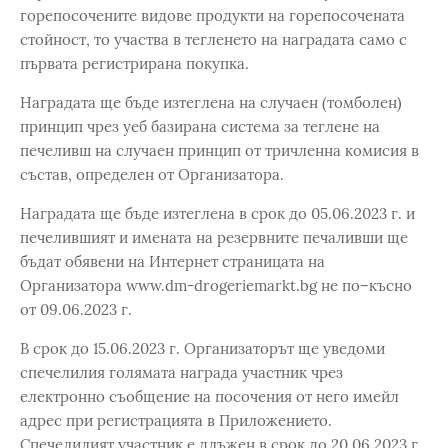
горепосочените видове продукти на горепосочената
стойност, то участва в тегленето на наградата само с
първата регистрирана покупка.
Наградата ще бъде изтеглена на случаен (томболен)
принцип чрез уеб базирана система за теглене на
печеливш на случаен принцип от тричленна комисия в
състав, определен от Организатора.
Наградата ще бъде изтеглена в срок до 05.06.2023 г. и
печелившият и имената на резервните печаливши ще
бъдат обявени на Интернет страницата на
Организатора www.dm-drogeriemarkt.bg не по–късно
от 09.06.2023 г.
В срок до 15.06.2023 г. Организаторът ще уведоми
спечелилия голямата награда участник чрез
електронно съобщение на посочения от него имейл
адрес при регистрацията в Приложението.
Спечелилият участник е длъжен в срок до 20.06.2023 г.