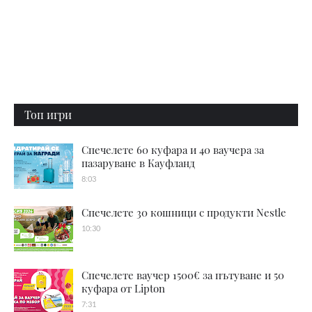
Топ игри
Спечелете 60 куфара и 40 ваучера за
пазаруване в Кауфланд
8:03
Спечелете 30 кошници с продукти Nestle
10:30
Спечелете ваучер 1500€ за пътуване и 50
куфара от Lipton
7:31