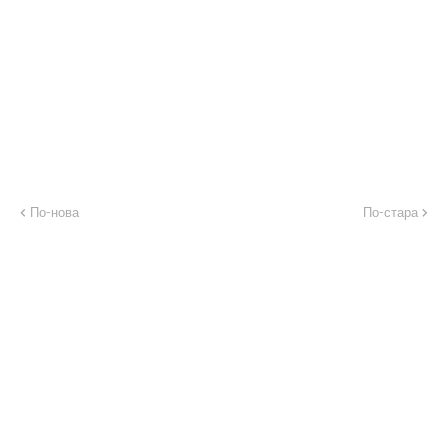
По-нова
По-стара