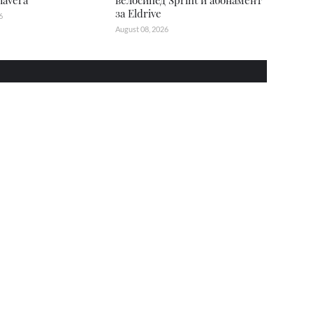
mavera
велосипед Sprint и абонамент
за Eldrive
6
August 08, 2026