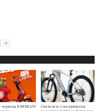
е червена RAWBRANI
Спечелете електрически