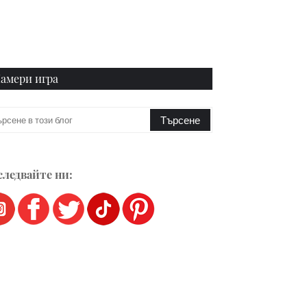
амери игра
ледвайте ни: