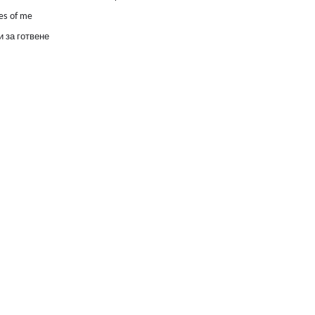
es of me
 за готвене