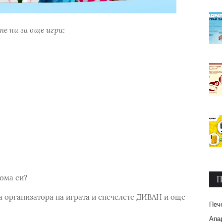
е ни за още игри:
дома си?
П
а организатора на играта и спечелете ДИВАН и още
Печ
Апар