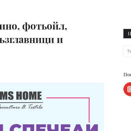
ино, фотьойл,
Н
възглавници и
Пос