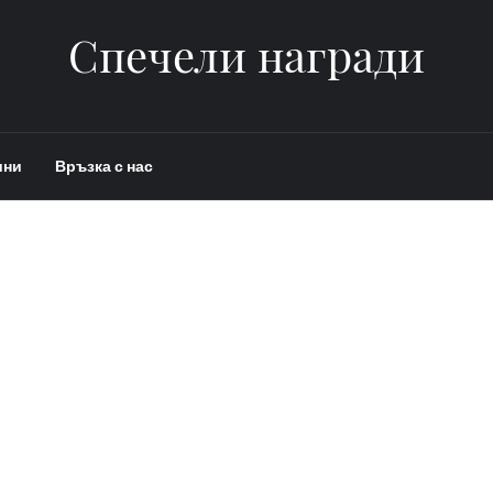
Спечели награди
ини
Връзка с нас