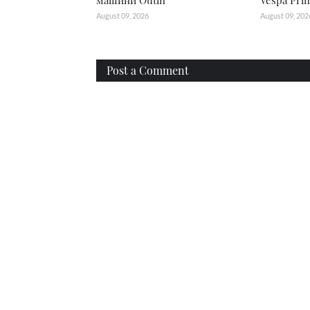
машини Outin
Vespa Pri
August 09, 2026
August 09, 202
Post a Comment