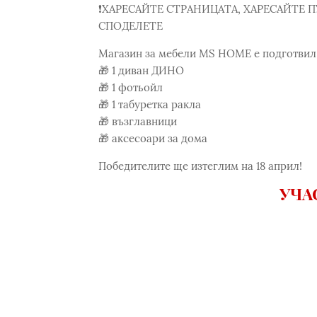
❗ХАРЕСАЙТЕ СТРАНИЦАТА, ХАРЕСАЙТЕ 
СПОДЕЛЕТЕ
Магазин за мебели MS HOME е подготвил не
🎁 1 диван ДИНО
🎁 1 фотьойл
🎁 1 табуретка ракла
🎁 възглавници
🎁 аксесоари за дома
Победителите ще изтеглим на 18 април!
УЧА