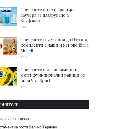
Спечелете 60 куфара и 40
ваучера за пазаруване в
Кауфланд
8:03
Спечелете пътувания до Италия,
комплекти с чаши и кенове Birra
Moretti
17:38
Спечелете екшън камери и
мултифункционални раници от
Aqua Viva Sport
11:33
риятели
ели пари от дома
тамент за гости Велико Търново