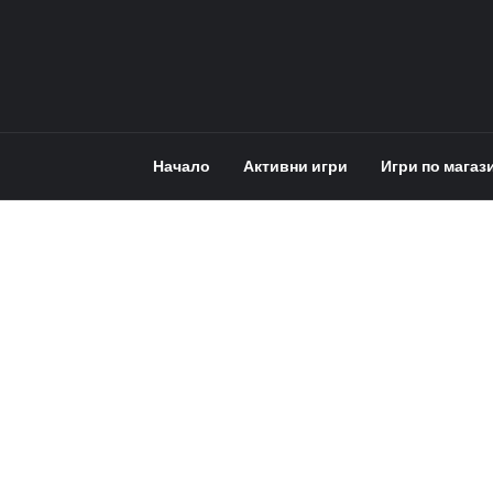
Начало
Активни игри
Игри по магаз