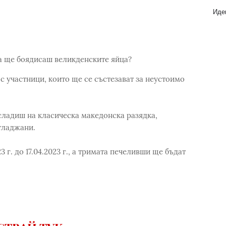
Идеи
на ще боядисаш великденските яйца?
с участници, които ще се състезават за неустоимо
сладиш на класическа македонска разядка,
тладжани.
 г. до 17.04.2023 г., а тримата печеливши ще бъдат