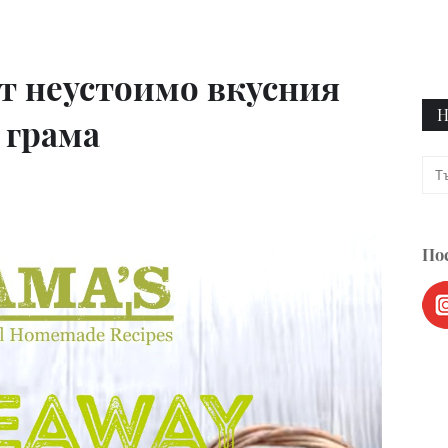
от неустоимо вкусния
Н
 грама
Пос