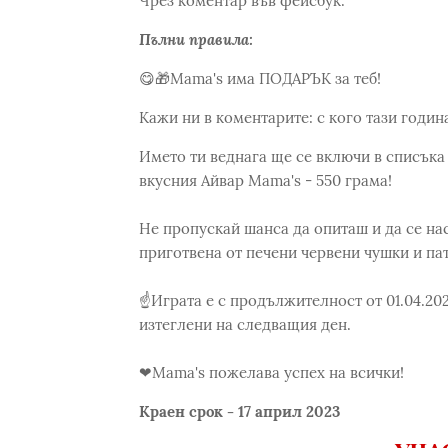
Чрез коментар във фейсбук.
Пълни правила:
😋🎁Mama's има ПОДАРЪК за теб!
Кажи ни в коментарите: с кого тази годи
Името ти веднага ще се включи в списъка 
вкусния Айвар Mama's - 550 грама!
Не пропускай шанса да опиташ и да се на
приготвена от печени червени чушки и па
☝Играта е с продължителност от 01.04.2023
изтеглени на следващия ден.
❤Mama's пожелава успех на всички!
Краен срок - 17 април 2023