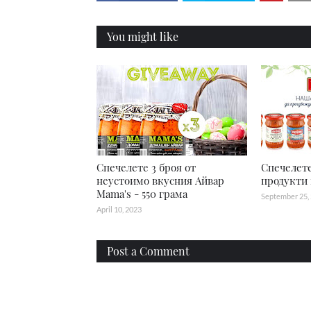
You might like
Спечелете 3 броя от
Спечелете
неустоимо вкусния Айвар
продукти 
Mama's - 550 грама
September 25,
April 10, 2023
Post a Comment