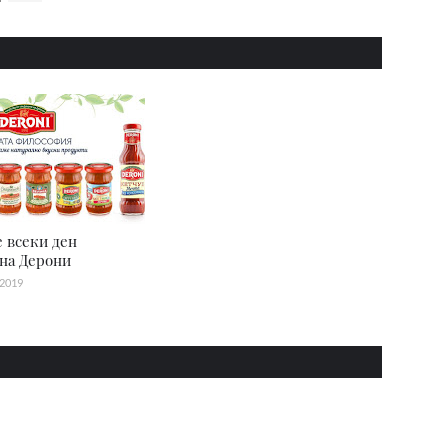
 всеки ден
на Дерони
 2019