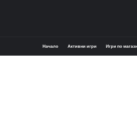
Начало
Активни игри
Игри по магаз