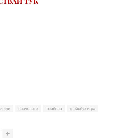
СТВАЙ ТУК
ючили
спечелете
томбола
фейсбук игра