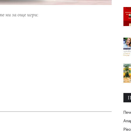
е ни за още игри:
П
Печ
Апар
Piec