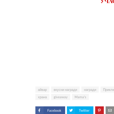
УЧА
айвар
вкусни награди
награди
Прикл
храна
giveaway
Mama's
Facebook
Twitter