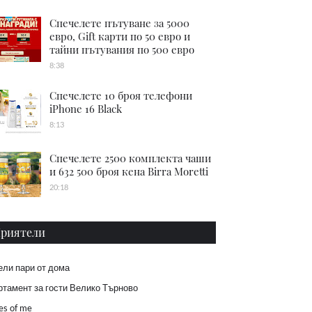
Спечелете пътуване за 5000
евро, Gift карти по 50 евро и
тайни пътувания по 500 евро
8:38
Спечелете 10 броя телефони
iPhone 16 Black
8:13
Спечелете 2500 комплекта чаши
и 632 500 броя кена Birra Moretti
20:18
риятели
ели пари от дома
тамент за гости Велико Търново
es of me