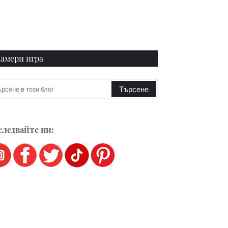
амери игра
ледвайте ни: