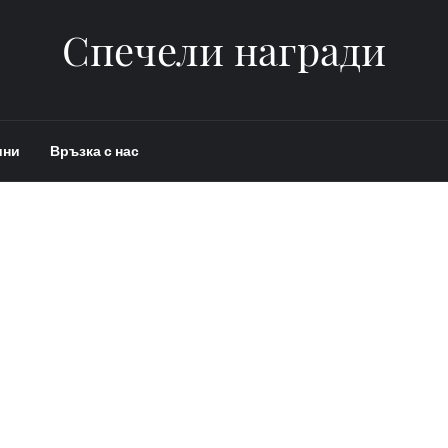
Спечели награди
ини
Връзка с нас