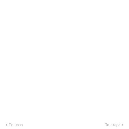
По-нова
По-стара