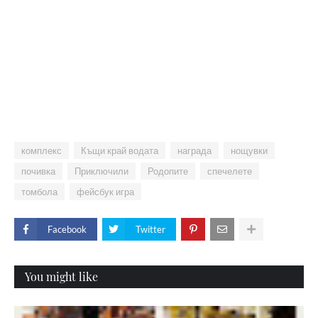
комплекс
Къщи край водата
награда
нощувки
почивка
Приключили
Родопите
спечелете
томбола
фейсбук игра
Facebook
Twitter
You might like