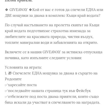
Пълни правила:
🍀 GIVEAWAY 🍀Кой от вас е готов да спечели ЕДНА или
ДВЕ нощувки за двама в комплекс Къщи край водата?
По случай настъпването на пролетта екипът на Къщи
край водата подготвихме страхотна изненада за
любителите на красивата природа, чистия въздух,
топлите минерални води и забавленията на открито.
Включете се в нашия GIVEAWAY за истинска отпускаща
почивка, като изпълните следните условия:
Условията на играта:
1. 🎁 Спечелете ЕДНА нощувка за двама в сърцето на
Родопите
✅харесайте поста
✅последвайте нашата страница тук във Фейсбук
✅отбележете под поста двама приятели, които също
биха искали да участват в спечелването на наградата.