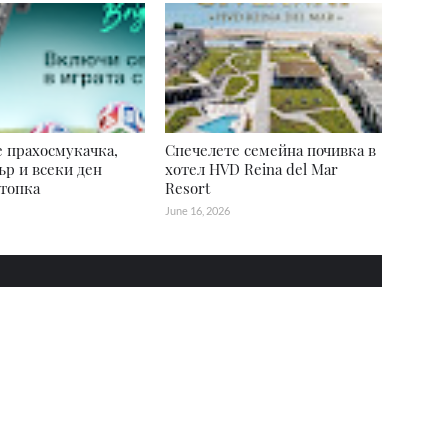
 прахосмукачка,
Спечелете семейна почивка в
р и всеки ден
хотел HVD Reina del Mar
топка
Resort
June 16, 2026