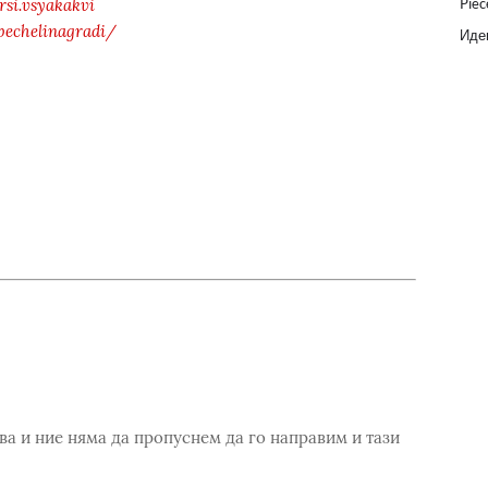
Piec
si.vsyakakvi
pechelinagradi/
Идеи
ва и ние няма да пропуснем да го направим и тази