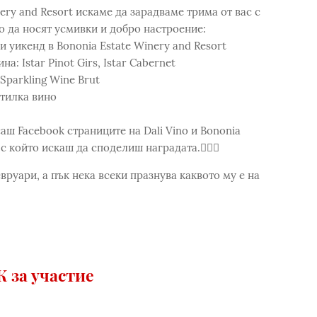
ery and Resort искаме да зарадваме трима от вас с
о да носят усмивки и добро настроение:
 уикенд в Bononia Estate Winery and Resort
: Istar Pinot Girs, Istar Cabernet
Sparkling Wine Brut
утилка вино
аш Facebook страниците на Dali Vino и Bononia
 който искаш да споделиш наградата.👩‍❤️‍👨
руари, а пък нека всеки празнува каквото му е на
 за участие