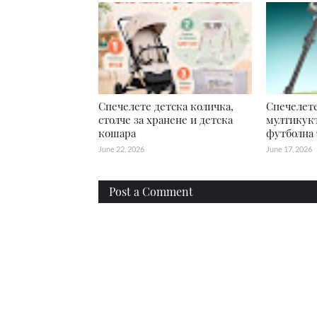
Спечелете детска количка,
Спечелете
столче за хранене и детска
мултикукъ
кошара
футболна 
June 22, 2026
June 17, 2026
Post a Comment