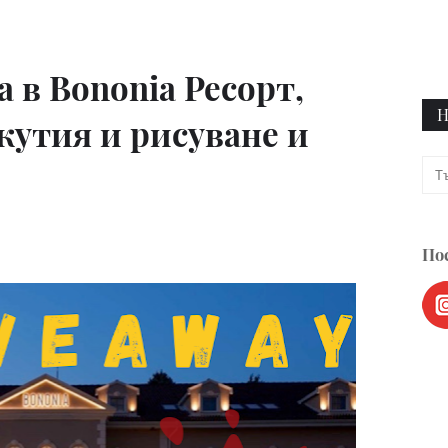
 в Bononia Ресорт,
Н
кутия и рисуване и
Пос