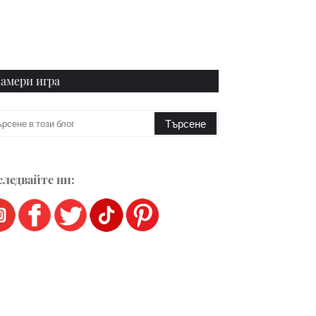
амери игра
ледвайте ни: