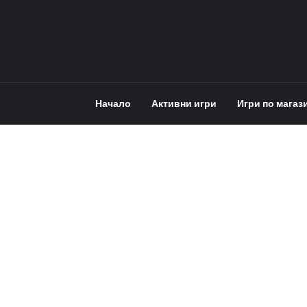
Начало
Активни игри
Игри по магаз