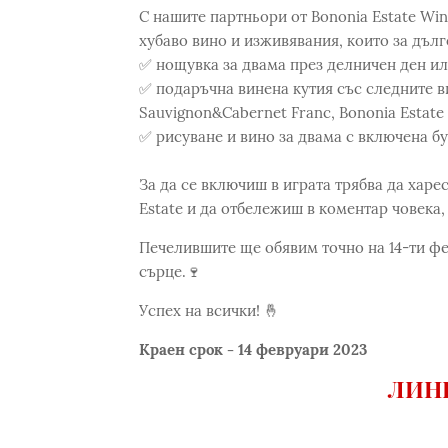
С нашите партньори от Bononia Estate Win
хубаво вино и изживявания, които за дълг
✅ нощувка за двама през делничен ден или
✅ подаръчна винена кутия със следните вина
Sauvignon&Cabernet Franc, Bononia Estate 
✅ рисуване и вино за двама с включена б
За да се включиш в играта трябва да харес
Estate и да отбележиш в коментар човека, с
Печелившите ще обявим точно на 14-ти фев
сърце.🍷
Успех на всички! 🤞
Краен срок - 14 февруари 2023
ЛИНК