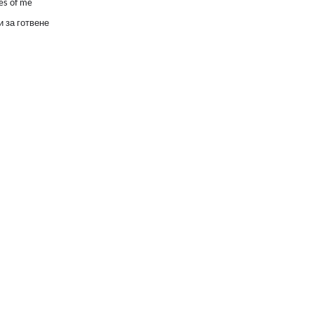
es of me
 за готвене