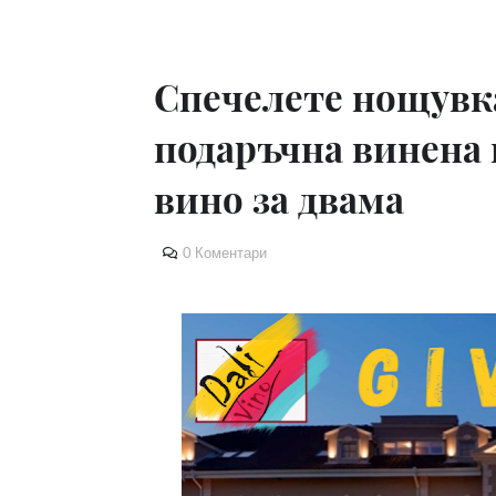
Спечелете нощувка
подаръчна винена 
вино за двама
0 Коментари