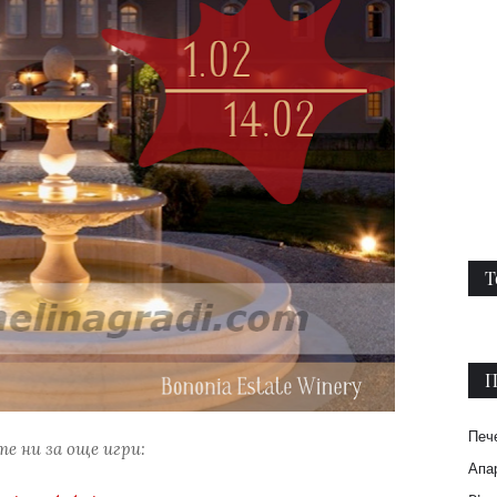
Т
П
Печ
е ни за още игри:
Апар