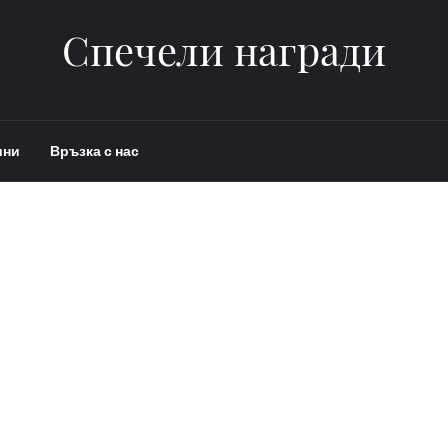
Спечели награди
ини
Връзка с нас