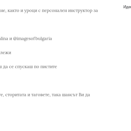
Идеи
е, както и уроци с персонален инструктор за
ina и @imagesofbulgaria
ележи
ш да се спускаш по пистите
, сторитата и таговете, така шансът Ви да