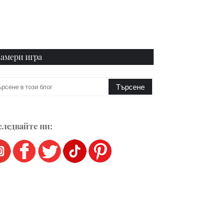
амери игра
ледвайте ни: