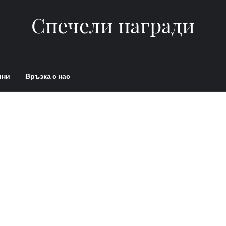
Спечели награди
ини
Връзка с нас