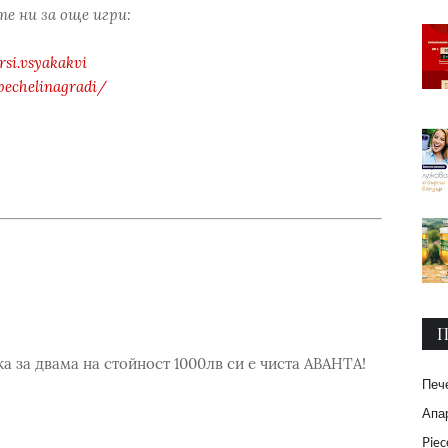
е ни за още игри:
si.vsyakakvi
pechelinagradi/
П
а за двама на стойност 1000лв си е чиста АВАНТА!
Печ
Апар
Piec