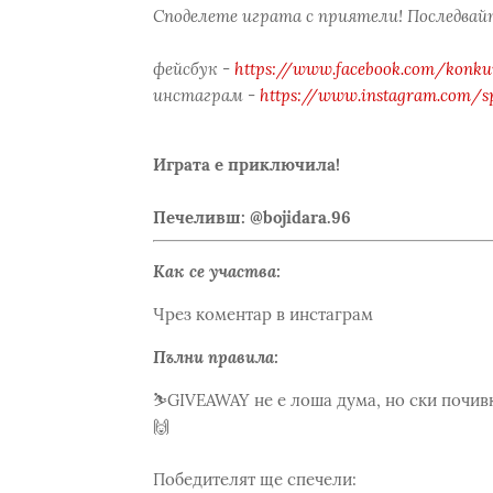
Споделете играта с приятели! Последвайт
фейсбук -
https://www.facebook.com/konkur
инстаграм -
https://www.instagram.com/s
Играта е приключила!
Печеливш: @bojidara.96
Как се участва:
Чрез коментар в инстаграм
Пълни правила:
⛷️GIVEAWAY не е лоша дума, но ски почивк
🙌
Победителят ще спечели: