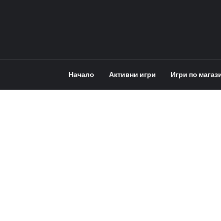
Начало
Активни игри
Игри по магаз