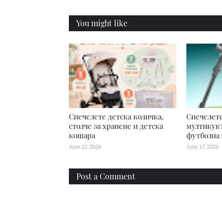
You might like
Спечелете детска количка,
Спечелете
столче за хранене и детска
мултикукъ
кошара
футболна 
June 22, 2026
June 17, 2026
Post a Comment