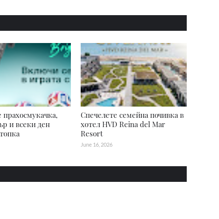
 прахосмукачка,
Спечелете семейна почивка в
р и всеки ден
хотел HVD Reina del Mar
топка
Resort
June 16, 2026