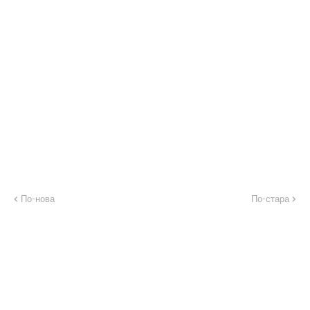
По-нова
По-стара