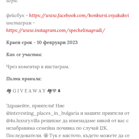
игри:
фейсбук -
https://www.facebook.com/konkursi.vsyakakvi
инстаграм -
https://www.instagram.com/spechelinagradi/
Краен срок - 10 февруари 2023
Как се участва:
Чрез коментар в инстаграм.
Пълни правила:
🏘️ G I V E A W A Y 🏘️💙🌲
Здравейте, приятели! Ние
@interesting_places_in_bulgaria и нашите приятели от
@4u.luxury.villa решихме да изненадаме някой от вас с
незабравима семейна почивка по случай 12К.
Последователи. 🤩 Тук е мястото, където можете да се