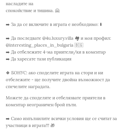
насладите на
спокойствие и тишина. 🤗
➡️ За да се включите в играта е необходимо: ⬇️
➡️ Да последвате @4u.luxury.villa 🏘️ и моя профил:
@interesting_places_in_bulgaria 🇧🇬
➡️ Да отбележите 4-ма приятели/ки в коментар
➡️ Да харесате тази публикация
🍀 БОНУС: ако споделите играта на стори и ни
отбележите - ще получите двойна възможност да
спечелите наградата.
Можете да споделяте и отбелязвате приятели в
коментар неограничен брой пъти.
➡️ Само изпълнилите всички условия ще се считат за
участници в играта!!! 🎁