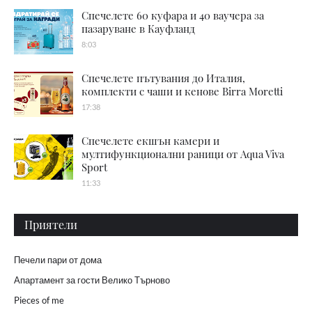
Спечелете 60 куфара и 40 ваучера за
пазаруване в Кауфланд
8:03
Спечелете пътувания до Италия,
комплекти с чаши и кенове Birra Moretti
17:38
Спечелете екшън камери и
мултифункционални раници от Aqua Viva
Sport
11:33
Приятели
Печели пари от дома
Апартамент за гости Велико Търново
Pieces of me