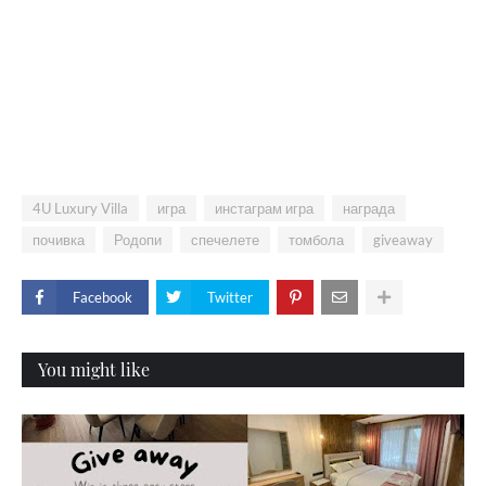
4U Luxury Villa
игра
инстаграм игра
награда
почивка
Родопи
спечелете
томбола
giveaway
Facebook
Twitter
You might like