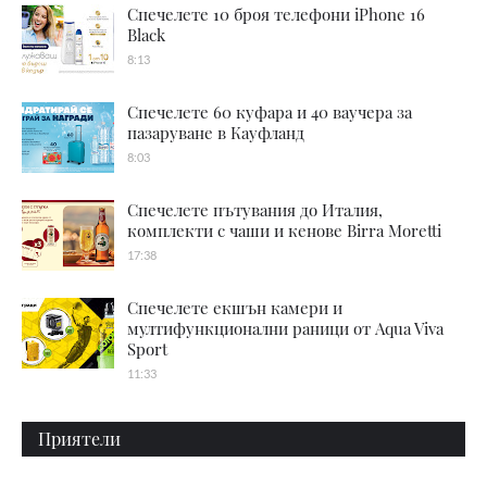
Спечелете 10 броя телефони iPhone 16
Black
8:13
Спечелете 60 куфара и 40 ваучера за
пазаруване в Кауфланд
8:03
Спечелете пътувания до Италия,
комплекти с чаши и кенове Birra Moretti
17:38
Спечелете екшън камери и
мултифункционални раници от Aqua Viva
Sport
11:33
Приятели