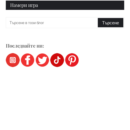
Намери игра
Последвайте ни: