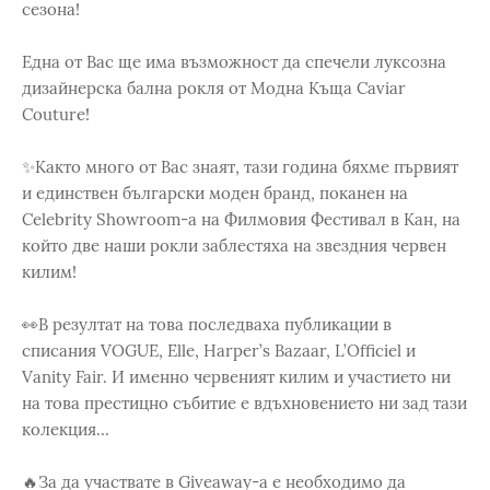
сезона!
Една от Вас ще има възможност да спечели луксозна
дизайнерска бална рокля от Модна Къща Caviar
Couture!
✨Както много от Вас знаят, тази година бяхме първият
и единствен български моден бранд, поканен на
Celebrity Showroom-a на Филмовия Фестивал в Кан, на
който две наши рокли заблестяха на звездния червен
килим!
👀В резултат на това последваха публикации в
списания VOGUE, Elle, Harper’s Bazaar, L’Officiel и
Vanity Fair. И именно червеният килим и участието ни
на това престицно събитие е вдъхновението ни зад тази
колекция…
🔥За да участвате в Giveaway-a е необходимо да