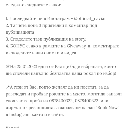
следвате следните стъпки:
1. Последвайте ни в Инстаграм - @official_caviar
2. Тагнете поне 3 приятелки в коментар под
публикацията
3. Споделете тази публикация на story.
4. БОНУС е, ако в рамките на Giveaway-a, коментирате
и споделяте наши снимки и видеа.
👗На 25.01.2023 една от Вас ще бъде избраната, която
ще спечели напълно безплатна наша рокля по избор!
📍А тези от Вас, които желаят да ни посетят, за да
разгледат и пробват роклите на място, могат да запазят
своя час за проба на 0878400322, 0878400323, или
директно чрез опцията за запазване на час “Book Now”
в Instagram, както и в сайта.