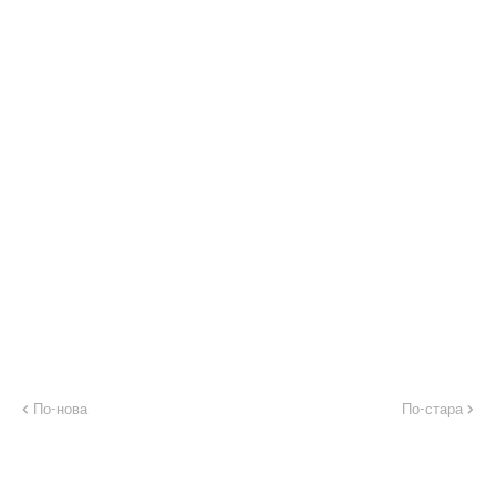
По-нова
По-стара