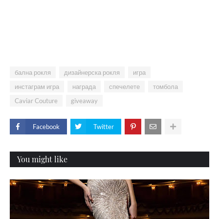
бална рокля
дизайнерска рокля
игра
инстаграм игра
награда
спечелете
томбола
Caviar Couture
giveaway
Facebook
Twitter
You might like