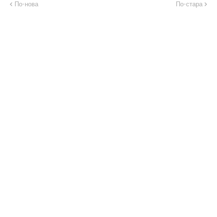
По-нова
По-стара