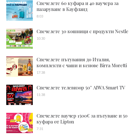
Спечелете 60 куфара и 40 ваучера за
пазаруване в Кауфланд
8:03
Спечелете 30 кошници с продукти Nestle
10:30
Спечелете пътувания до Италия,
комплекти с чаши и кенове Birra Moretti
17:38
Спечелете телевизор 50'' AIWA Smart TV
11:38
Спечелете ваучер 1500€ за пътуване и 50
куфара от Lipton
7:31