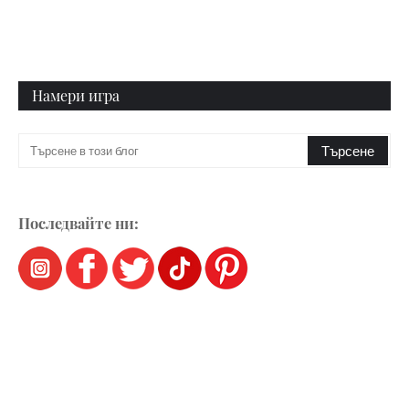
Намери игра
Последвайте ни: