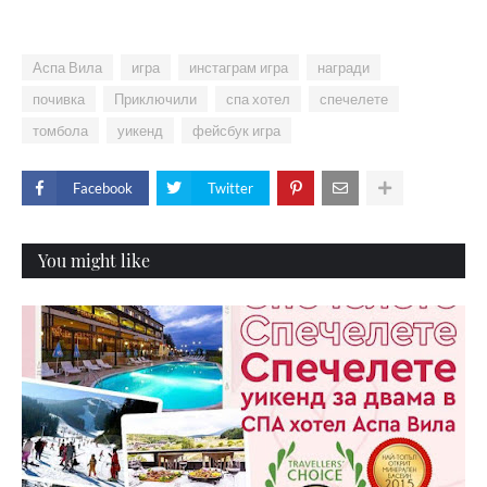
Аспа Вила
игра
инстаграм игра
награди
почивка
Приключили
спа хотел
спечелете
томбола
уикенд
фейсбук игра
Facebook
Twitter
You might like