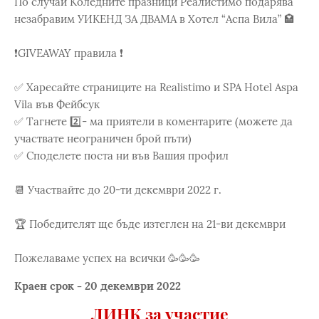
По случай Коледните празници Реалистимо подарява
незабравим УИКЕНД ЗА ДВАМА в Хотел “Аспа Вила” 🏩
❗️GIVEAWAY правила ❗️
✅ Харесайте страниците на Realistimo и SPA Hotel Aspa
Vila във Фейбсук
✅ Тагнете 2️⃣- ма приятели в коментарите (можете да
участвате неограничен брой пъти)
✅ Споделете поста ни във Вашия профил
📆 Участвайте до 20-ти декември 2022 г.
🏆 Победителят ще бъде изтеглен на 21-ви декември
Пожелаваме успех на всички 🥳🥳🥳
Краен срок - 20 декември 2022
ЛИНК за участие