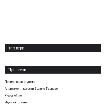
Топ игри
Приятели
Печели пари от дома
Апартамент за гости Велико Търново
Pieces of me
Идеи за готвене