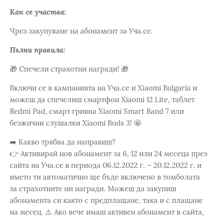
Как се участва:
Чрез закупуване на абонамент за Уча.се.
Пълни правила:
🎁 Спечели страхотни награди! 🎁
Включи се в кампанията на Уча.се и Xiaomi Bulgaria и
можеш да спечелиш смартфон Xiaomi 12 Lite, таблет
Redmi Pad, смарт гривна Xiaomi Smart Band 7 или
безжични слушалки Xiaomi Buds 3! 🤩
➡️ Какво трябва да направиш?
👉 Активирай нов абонамент за 6, 12 или 24 месеца през
сайта на Уча.се в периода 06.12.2022 г. – 20.12.2022 г. и
името ти автоматично ще бъде включено в томболата
за страхотните ни награди. Можеш да закупиш
абонамента си както с предплащане, така и с плащане
на месец. ⚠️ Ако вече имаш активен абонамент в сайта,