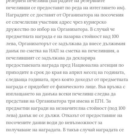
резервен печеливш (наградите на резервните
печеливши се предоставят по реда на изтеглянето им).
Наградите се доставят от Организатора на посочения
от спечелилия участник адрес чрез куриерско
дружество по избор на Организатора. В случай че
предметната награда е на пазарна стойност над 100
лева, Организаторът се задължава да внесе дължимия
данък по сметка на НАП за сметка на печелившия, а
печелившият се задължава да декларира
предоставената награда пред Национална агенция по
приходите в срок до края на април месец на годината,
следваща годината, през която доходът от предметната
награда е придобит от физическото лице. Във връзка с
изплащането на данъка всеки печеливш следва да
представи на Организатора три имена и ЕГН. За
предметни награди на незначителна стойност (под 100
лева) данък не се дължи. Отказът от предоставяне на
посочените данни води до невъзможност за
получаване на наградата. В такъв случай наградата се