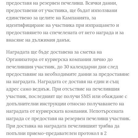
предоставя на резервен печеливш. Всички данни,
предоставени от участника, ще бъдат използвани
единствено за целите на Кампанията, за
идентифициране на участника при изпращането и
предоставянето на спечелената от него награда и за
внасяне на дължимия данък.
Наградата ще бъде доставена за сметка на
Организатора от куриерска компания лично до
печелившия участник, до 30 календарни дни след
предоставяне на необходимите данни за предоставяне
на наградата. Наградата се доставя на един и същ
адрес само веднъж. При отсъствие на печелившия
участник, последният ще получи SMS или обаждане с
допълнителни инструкции относно получаването на
наградата от куриерската компания. Непотърсената
награда се предоставя на резервен печеливш участник.
При доставка на наградата печелившият трябва да
попълни приемо-предавателен протокол в 2