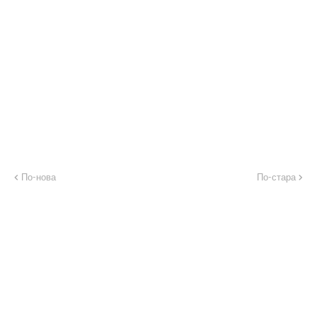
По-нова
По-стара