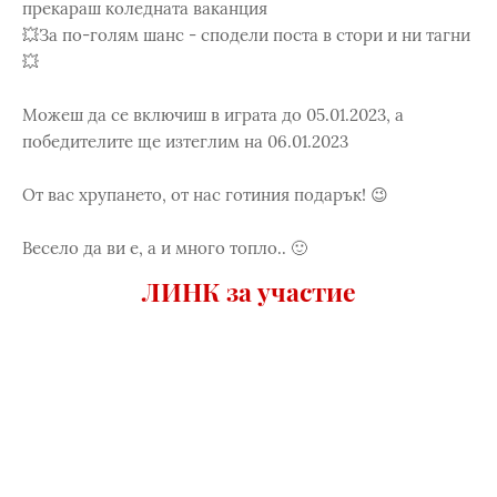
прекараш коледната ваканция
💥За по-голям шанс - сподели поста в стори и ни тагни
💥
Moжеш да се включиш в играта до 05.01.2023, а
победителите ще изтеглим на 06.01.2023
От вас хрупането, от нас готиния подарък! 😉
Весело да ви е, а и много топло.. 🙂
ЛИНК за участие