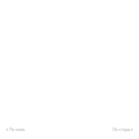
По-нова
По-стара