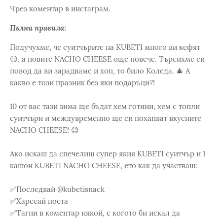
Чрез коментар в инстаграм.
Пълни правила:
Подучухме, че суитчърите на KUBETI много ви кефят
😏, а новите NACHO CHEESE още повече. Търсихме си
повод да ви зарадваме и хоп, то било Коледа. 🎄 А
какво е този празник без яки подаръци?!
10 от вас тази зима ще бъдат хем готини, хем с топли
суитчъри и междувременно ще си похапват вкусните
NACHO CHEESE! 😉
Ако искаш да спечелиш супер якия KUBETI суитчър и 1
кашон KUBETI NACHO CHEESE, ето как да участваш:
✅Последвай @kubetisnack
✅Харесай поста
✅Тагни в коментар някой, с когото би искал да