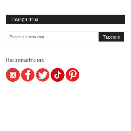
Намери игра
Последвайте ни: