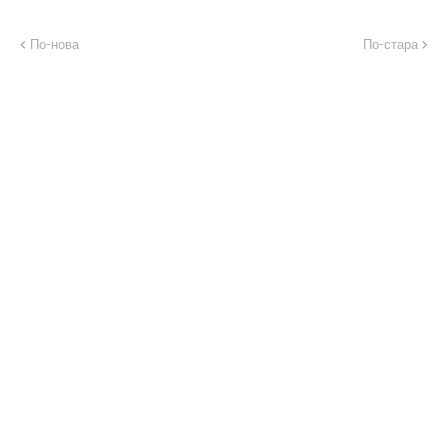
По-нова
По-стара