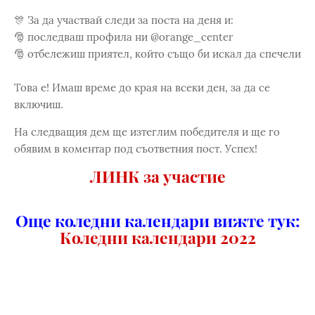
🎊 За да участвай следи за поста на деня и:
🎅 последваш профила ни @orange_center
🎅 отбележиш приятел, който също би искал да спечели
Това е! Имаш време до края на всеки ден, за да се
включиш.
На следващия дем ще изтеглим победителя и ще го
обявим в коментар под съответния пост. Успех!
ЛИНК за участие
Още коледни календари вижте тук:
Коледни календари 2022