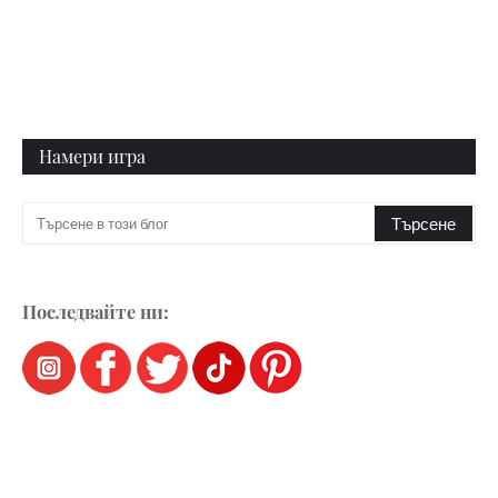
Намери игра
Последвайте ни: