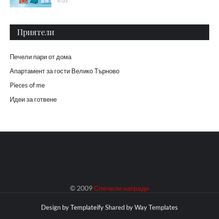
8:03
Приятели
Печели пари от дома
Апартамент за гости Велико Търново
Pieces of me
Идеи за готвене
© 2009
Спечели награди
Design by
Templateify
Shared by
Way Templates