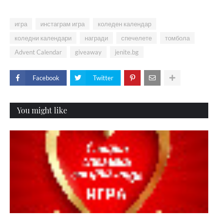
игра
инстаграм игра
коледен календар
коледни календари
награди
спечелете
томбола
Advent Calendar
giveaway
jenite.bg
Facebook
Twitter
You might like