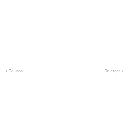
По-нова
По-стара