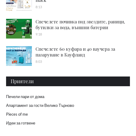
8:13
Спечелете почивка под звездите, раници,
бутилки за вода, външни батерии
9:18
Спечелете 60 куфара и 40 ваучера за
пазаруване в Кауфланд
8:03
Приятели
Печели пари от дома
Апартамент за гости Велико Търново
Pieces of me
Идеи за готвене