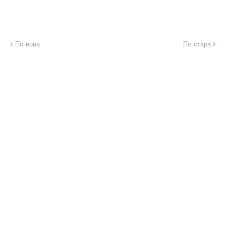
По-нова
По-стара