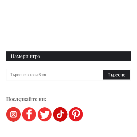
Намери игра
Последвайте ни: