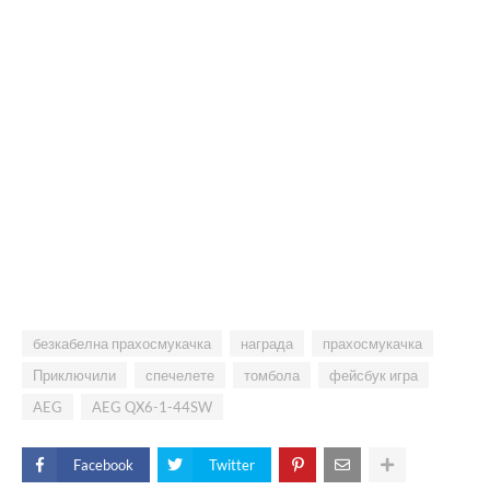
безкабелна прахосмукачка
награда
прахосмукачка
Приключили
спечелете
томбола
фейсбук игра
AEG
AEG QX6-1-44SW
Facebook
Twitter