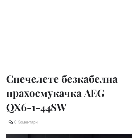
Спечелете безкабелна
прахосмукачка AEG
QX6-1-44SW
0 Коментари