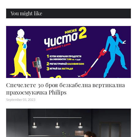
You might like
Спечелете 30 броя безкабелна вертикална
прахосмукачка Philips
September 01, 2023