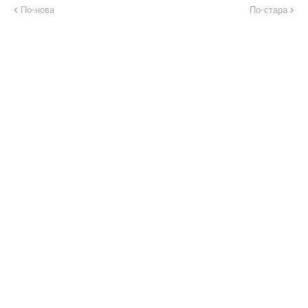
По-нова
По-стара