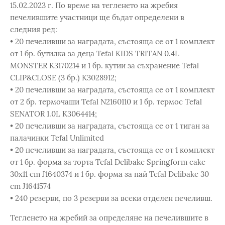
15.02.2023 г. По време на тегленето на жребия
печелившите участници ще бъдат определени в
следния ред:
• 20 печеливши за наградата, състояща се от 1 комплект
от 1 бр. бутилка за деца Tefal KIDS TRITAN 0.4L
MONSTER K3170214 и 1 бр. кутии за съхранение Tefal
CLIP&CLOSE (3 бр.) K3028912;
• 20 печеливши за наградата, състояща се от 1 комплект
от 2 бр. термочаши Tefal N2160110 и 1 бр. термос Tefal
SENATOR 1.0L K3064414;
• 20 печеливши за наградата, състояща се от 1 тиган за
палачинки Tefal Unlimited
• 20 печеливши за наградата, състояща се от 1 комплект
от 1 бр. форма за торта Tefal Delibake Springform cake
30x11 cm J1640374 и 1 бр. форма за пай Tefal Delibake 30
cm J1641574
• 240 резерви, по 3 резерви за всеки отделен печеливш.
Тегленето на жребий за определяне на печелившите в