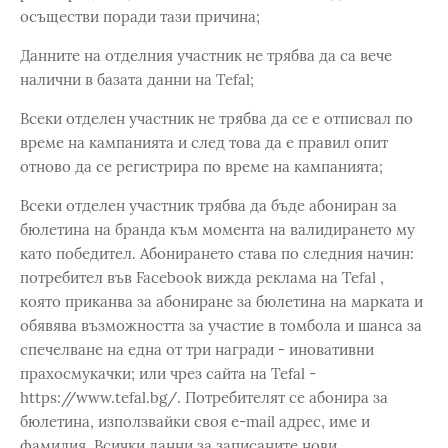
осъществи поради тази причина;
Данните на отделния участник не трябва да са вече
налични в базата данни на Tefal;
Всеки отделен участник не трябва да се е отписвал по
време на кампанията и след това да е правил опит
отново да се регистрира по време на кампанията;
Всеки отделен участник трябва да бъде абониран за
бюлетина на бранда към момента на валидирането му
като победител. Абонирането става по следния начин:
потребител във Facebook вижда реклама на Tefal ,
която приканва за абониране за бюлетина на марката и
обявява възможността за участие в томбола и шанса за
спечелване на една от три награди - иновативни
прахосмукачки; или чрез сайта на Tefal -
https://www.tefal.bg/. Потребителят се абонира за
бюлетина, използвайки своя e-mail адрес, име и
фамилия. Всички данни за записаните нови