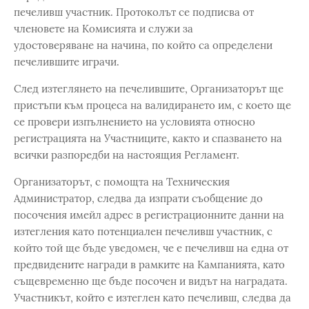
печеливш участник. Протоколът се подписва от
членовете на Комисията и служи за
удостоверяване на начина, по който са определени
печелившите играчи.
След изтеглянето на печелившите, Организаторът ще
пристъпи към процеса на валидирането им, с което ще
се провери изпълнението на условията относно
регистрацията на Участниците, както и спазването на
всички разпоредби на настоящия Регламент.
Организаторът, с помощта на Техническия
Администратор, следва да изпрати съобщение до
посочения имейл адрес в регистрационните данни на
изтегления като потенциален печеливш участник, с
който той ще бъде уведомен, че е печеливш на една от
предвидените награди в рамките на Кампанията, като
същевременно ще бъде посочен и видът на наградата.
Участникът, който е изтеглен като печеливш, следва да