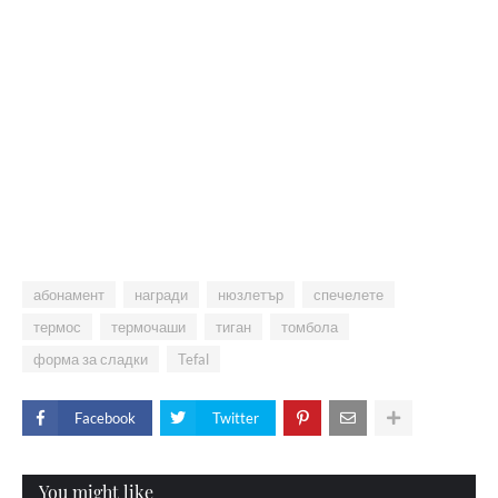
абонамент
награди
нюзлетър
спечелете
термос
термочаши
тиган
томбола
форма за сладки
Tefal
Facebook
Twitter
You might like