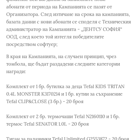
абонати от периода на Кампанията се пазят от
Организатора. След изтичане на срока на кампанията,
базата данни с нови абонати се споделя с Техническия
администратор на Кампанията - „ДЕНТСУ СОФИЯ“
ООД, след което той изтегля победителите
посредством софтуер;
В края на Кампанията, на случаен принцип, чрез
томбола, ще бъдат раздадени следните категории
награди:
Комплект от 1 бр. бутилка за деца Tefal KIDS TRITAN
0.4L MONSTER K3170214 и 1 бр. кутии за съхранение
Tefal CLIP&CLOSE (3 бр.) - 20 броя
Комплект от 2 бр. термочаши Tefal N2160110 и 1 бр.
термос Tefal SENATOR 1.0L - 20 броя
Тиган за палачинки Tefal Unlimited G2553872 - 20 броя