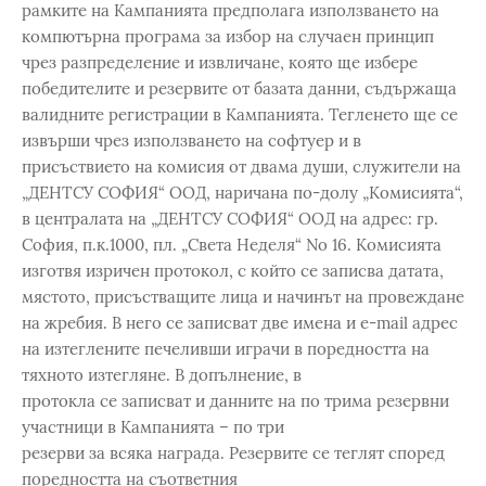
рамките на Кампанията предполага използването на
компютърна програма за избор на случаен принцип
чрез разпределение и извличане, която ще избере
победителите и резервите от базата данни, съдържаща
валидните регистрации в Кампанията. Тегленето ще се
извърши чрез използването на софтуер и в
присъствието на комисия от двама души, служители на
„ДЕНТСУ СОФИЯ“ ООД, наричана по-долу „Комисията“,
в централата на „ДЕНТСУ СОФИЯ“ ООД на адрес: гр.
София, п.к.1000, пл. „Света Неделя“ No 16. Комисията
изготвя изричен протокол, с който се записва датата,
мястото, присъстващите лица и начинът на провеждане
на жребия. В него се записват две имена и e-mail адрес
на изтеглените печеливши играчи в поредността на
тяхното изтегляне. В допълнение, в
протокла се записват и данните на по трима резервни
участници в Кампанията – по три
резерви за всяка награда. Резервите се теглят според
поредността на съответния