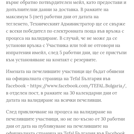
върне обратно потвърдителен мейл, като предостави и
допълнителни данни за доставка. В рамките на
максимум 5 (пет) работни дни от датата на
тегленето, Техническият Администратор ще се свърже
с всеки победител по електронната поща във връзка с
процеса на валидиране. В случай, че не може да се
установи връзка с Участника или той не отговори на
изпратения имейл, след 5 работни дни, ще се пристъпи
към установяване на контакт с резервите.
Имената на печелившите участници ще бъдат обявени
на официалната страница на Tefal България във
Facebook - https://www.facebook.com/TEFAL.Bulgaria/,
в отделен пост, в рамките на 30 календарни дни от
датата на валидиране на всички печеливши.
След приключване на процеса на валидиране на
печелившите участници, но не по-късно от 30 работни
дни от дата на публикуване на печелившите на
официалната страница на Tefal България във Facebook