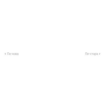
По-нова
По-стара