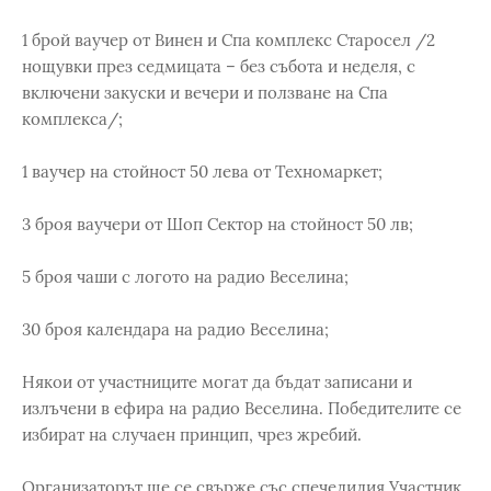
1 брой ваучер от Винен и Спа комплекс Старосел /2
нощувки през седмицата – без събота и неделя, с
включени закуски и вечери и ползване на Спа
комплекса/;
1 ваучер на стойност 50 лева от Техномаркет;
3 броя ваучери от Шоп Сектор на стойност 50 лв;
5 броя чаши с логото на радио Веселина;
30 броя календара на радио Веселина;
Някои от участниците могат да бъдат записани и
излъчени в ефира на радио Веселина. Победителите се
избират на случаен принцип, чрез жребий.
Организаторът ще се свърже със спечелилия Участник,