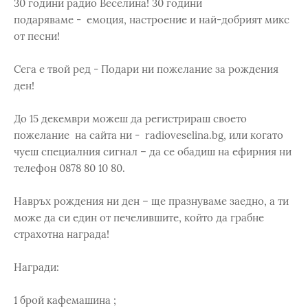
30 години радио Веселина! 30 години
подаряваме - емоция, настроение и най-добрият микс
от песни!
Сега е твой ред - Подари ни пожелание за рождения
ден!
До 15 декември можеш да регистрираш своето
пожелание на сайта ни - radioveselina.bg, или когато
чуеш специалния сигнал – да се обадиш на ефирния ни
телефон 0878 80 10 80.
Навръх рождения ни ден – ще празнуваме заедно, а ти
може да си един от печелившите, който да грабне
страхотна награда!
Награди:
1 брой кафемашина ;