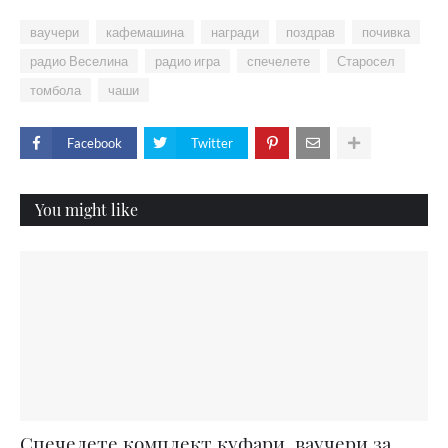
ваучери
кафемашина
награди
поздрав
почивка
радио Веселина
радио игра
спечелете
Старосел
томбола
чаши
Facebook
Twitter
You might like
Спечелете комплект куфари, ваучери за