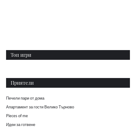
Топ игри
Приятели
Печели пари от дома
Апартамент за гости Велико Търново
Pieces of me
Идеи за готвене