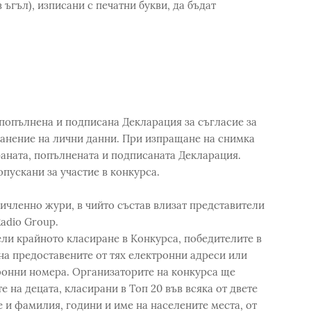
в ъгъл), изписани с печатни букви, да бъдат
 попълнена и подписана Декларация за съгласие за
ранение на лични данни. При изпращане на снимка
аната, попълнената и подписаната Декларация.
пускани за участие в конкурса.
ричленно жури, в чийто състав влизат представители
Radio Group.
ли крайното класиране в Конкурса, победителите в
на предоставените от тях електронни адреси или
фонни номера. Организаторите на конкурса ще
 на децата, класирани в Топ 20 във всяка от двете
е и фамилия, години и име на населените места, от