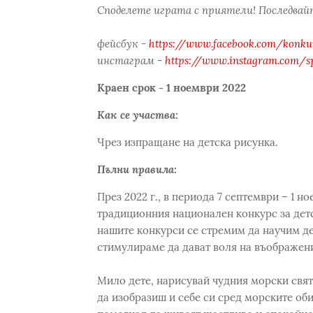
Споделете играта с приятели! Последвайт
фейсбук -
https://www.facebook.com/konkur
инстаграм -
https://www.instagram.com/s
Краен срок - 1 ноември 2022
Как се участва:
Чрез изпращане на детска рисунка.
Пълни правила:
През 2022 г., в периода 7 септември – 1 н
традиционния национален конкурс за детс
нашите конкурси се стремим да научим де
стимулираме да дават воля на въображени
Мило дете, нарисувай чудния морски свят 
да изобразиш и себе си сред морските об