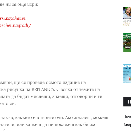
е ни за още игри:
si.vsyakakvi
pechelinagradi/
оември, ще се проведе осмото издание на
ка рисунка на BRITANICA. С всяка от темите на
цата да бъдат мислещи, знаещи, отговорни и ги
П
ето си.
Печ
такъв, какъвто е в твоите очи. Ако желаеш, можеш
итатели, или можеш да ни покажеш как би им
Апар