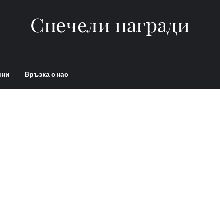
Спечели награди
ини
Връзка с нас