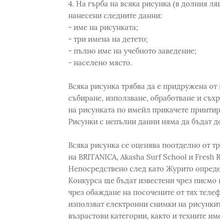
4. На гърба на всяка рисунка (в долния ля
нанесени следните данни:
- име на рисунката;
- три имена на детето;
- пълно име на учебното заведение;
- населено място.
Всяка рисунка трябва да е придружена от
събиране, използване, обработване и съх
на рисунката по имейл прикачете принтир
Рисунки с непълни данни няма да бъдат до
Всяка рисунка се оценява поотделно от т
на BRITANICA, Akasha Surf School и Fresh 
Непосредствено след като Журито опреде
Конкурса ще бъдат известени чрез писмо 
чрез обаждане на посочените от тях теле
използват електронни снимки на рисунките
възрастови категории, както и техните им