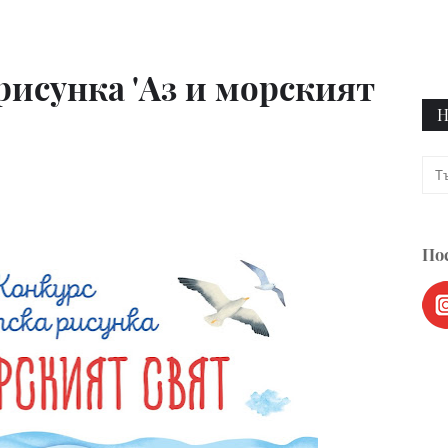
рисунка 'Аз и морският
Н
Пос