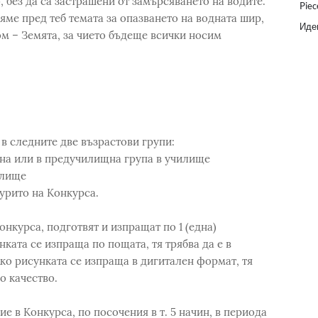
 без да са застрашени от замърсяването на водите.
Piec
яме пред теб темата за опазването на водната шир,
Идеи
ом – Земята, за чието бъдеще всички носим
 в следните две възрастови групи:
адина или в предучилищна група в училище
илище
урито на Конкурса.
онкурса, подготвят и изпращат по 1 (една)
ката се изпраща по пощата, тя трябва да е в
ко рисунката се изпраща в дигитален формат, тя
о качество.
е в Конкурса, по посочения в т. 5 начин, в периода