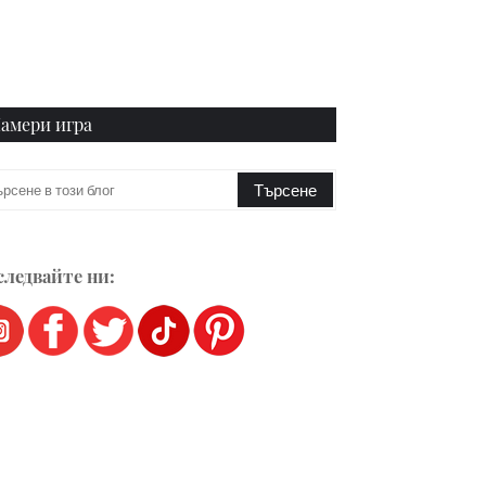
амери игра
ледвайте ни: