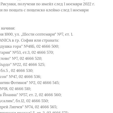
г. Рисунки, получени по имейл след 1 ноември 2022 г.
ени по пощата с пощенско клеймо след 1 ноември
 начини:
я 1000, ул. „Шести септември“ №7, ет. 1.
ANICA в гр. София или страната:
йдушка гора“ №48Б, 02 4666 500;
ария“ №53, ет.3, 02 4666 570;
лово“ №7, 02 4666 520;
Бърдо“ №22, 02 4666 525;
бл.5 , 02 4666 530;
сон“ №47, 02 4666 536;
антин Фотинов“ №2, 02 4666 545;
№18, 02 4666 510;
 Йоанна“ №57, ет. 2, 02 4666 560;
салим“, бл.12, 02 4666 550;
дрей Ляпчев“ №74, 02 4666 565;
ченски проход“ 5, ет. 2, 02 4666 575;