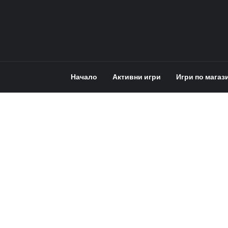
Начало
Активни игри
Игри по магаз