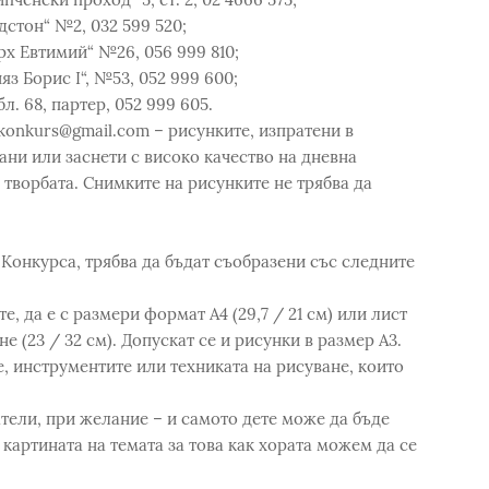
дстон“ №2, 032 599 520;
рх Евтимий“ №26, 056 999 810;
яз Борис I“, №53, 052 999 600;
бл. 68, партер, 052 999 605.
.konkurs@gmail.com – рисунките, изпратени в
ани или заснети с високо качество на дневна
 творбата. Снимките на рисунките не трябва да
 Конкурса, трябва да бъдат съобразени със следните
е, да е с размери формат А4 (29,7 / 21 см) или лист
е (23 / 32 см). Допускат се и рисунки в размер А3.
, инструментите или техниката на рисуване, които
атели, при желание – и самото дете може да бъде
картината на темата за това как хората можем да се