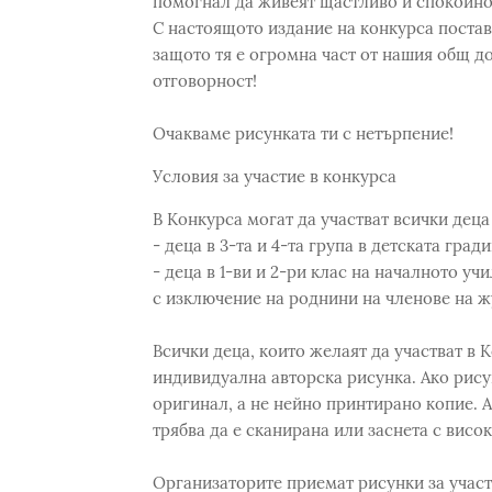
помогнал да живеят щастливо и спокойно,
С настоящото издание на конкурса постав
защото тя е огромна част от нашия общ д
отговорност!
Очакваме рисунката ти с нетърпение!
Условия за участие в конкурса
В Конкурса могат да участват всички деца
- деца в 3-та и 4-та група в детската гр
- деца в 1-ви и 2-ри клас на началното уч
с изключение на роднини на членове на ж
Всички деца, които желаят да участват в К
индивидуална авторска рисунка. Ако рисун
оригинал, а не нейно принтирано копие. А
трябва да е сканирана или заснета с висок
Организаторите приемат рисунки за участи