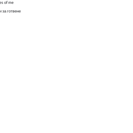
es of me
 за готвене