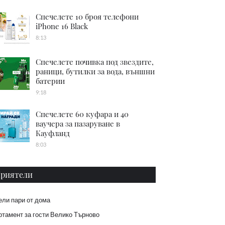
Спечелете 10 броя телефони
iPhone 16 Black
8:13
Спечелете почивка под звездите,
раници, бутилки за вода, външни
батерии
9:18
Спечелете 60 куфара и 40
ваучера за пазаруване в
Кауфланд
8:03
риятели
ели пари от дома
тамент за гости Велико Търново