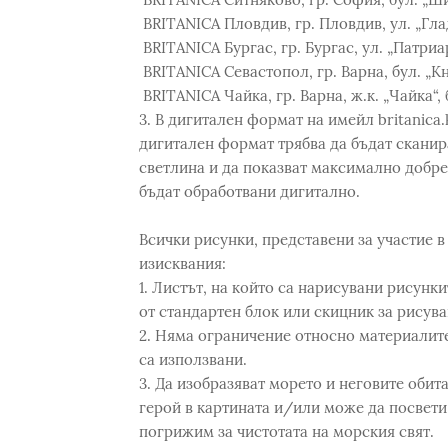
BRITANICA Пловдив, гр. Пловдив, ул. „Гла
BRITANICA Бургас, гр. Бургас, ул. „Патриа
BRITANICA Севастопол, гр. Варна, бул. „Кн
BRITANICA Чайка, гр. Варна, ж.к. „Чайка“, 
3. В дигитален формат на имейл britanica
дигитален формат трябва да бъдат сканир
светлина и да показват максимално добре
бъдат обработвани дигитално.
Всички рисунки, представени за участие в
изисквания:
1. Листът, на който са нарисувани рисункит
от стандартен блок или скицник за рисуван
2. Няма ограничение относно материалите
са използвани.
3. Да изобразяват морето и неговите обит
герой в картината и/или може да посвети 
погрижим за чистотата на морския свят.