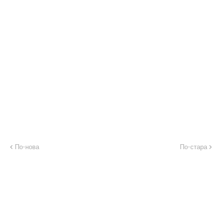
По-нова
По-стара