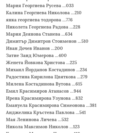
Мария Георгиева Русева ...033
Калина Георгиева Николова ...210
янка георгиева тодорова ...776
Николета Георгиева Радова ...228
Мария Деянова Станева ...634
Димитър Димитров Стоименов ...510
Иван Дочев Иванов ...200
Затие Заид Юмерова ...400
Женета Йовкова Христова ...225
Михаил Йорданов Костадинов ...234
Радостина Кирилова Цвяткова ...279
Милена Костадинова Вутова ...615
Емил Красимиров Атанасов ...944
Ирена Красимирова Узунова ...832
Емануела Красимирова Симеонова ...381
Анджелика Кръстева Павлова ...541
Мая Ленинова Личева ...532
Никола Максимов Николов ...123