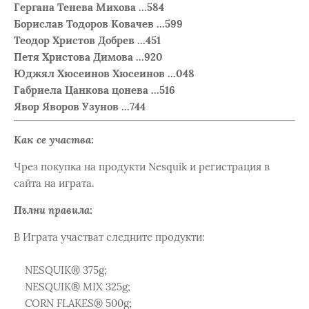
Гергана Тенева Михова ...584
Борислав Тодоров Ковачев ...599
Теодор Христов Добрев ...451
Петя Христова Димова ...920
Юджял Хюсеинов Хюсеинов ...048
Габриела Цанкова цонева ...516
Явор Яворов Узунов ...744
Как се участва:
Чрез покупка на продукти Nesquik и регистрация в
сайта на играта.
Пълни правила:
В Играта участват следните продукти:
NESQUIK® 375g;
NESQUIK® MIX 325g;
CORN FLAKES® 500g;