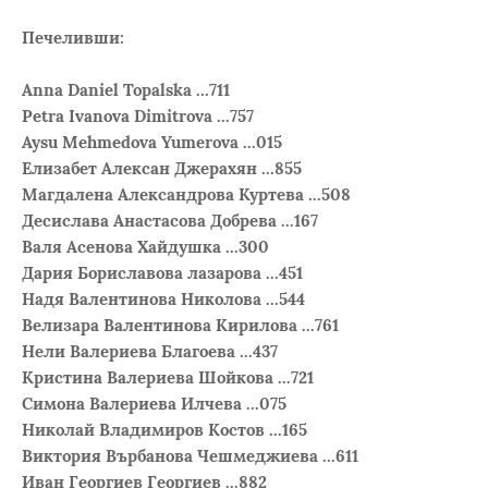
Печеливши:
Anna Daniel Topalska …711
Petra Ivanova Dimitrova ...757
Aysu Mehmedova Yumerova ...015
Елизабет Алексан Джерахян ...855
Магдалена Александрова Куртева ...508
Десислава Анастасова Добрева ...167
Валя Асенова Хайдушка ...300
Дария Бориславова лазарова ...451
Надя Валентинова Николова ...544
Велизара Валентинова Кирилова ...761
Нели Валериева Благоева ...437
Кристина Валериева Шойкова ...721
Симона Валериева Илчева ...075
Николай Владимиров Костов ...165
Виктория Върбанова Чешмеджиева ...611
Иван Георгиев Георгиев ...882