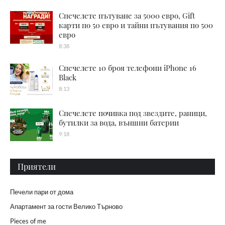
Спечелете пътуване за 5000 евро, Gift
карти по 50 евро и тайни пътувания по 500
евро
8:38
Спечелете 10 броя телефони iPhone 16
Black
8:13
Спечелете почивка под звездите, раници,
бутилки за вода, външни батерии
9:18
Приятели
Печели пари от дома
Апартамент за гости Велико Търново
Pieces of me