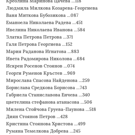
Креолина Маринова Цачева ...118
Людмила Милкова Козарева-Георгиева
Ваня Миткова Бубозикова ...087
Еманоела Николаева Радева ...451
Ивелина Николаева Иванова ...584
Златка Петрова Петрова ...371
Галя Петрова Георгиева ...152
Мария Раданова Игнатова ...883
Ивета Радомирова Николова ...684
Искрен Росенов Стоянов ...074
Георги Руменов Кръстев ...969
Мирослава Спасова Найденова ...259
Борислава Средкова Борисова ...743
Габриела Станиславова Енчева ...340
цветелина стефанова атанасова ...506
Милена Стойчова Груева-Паунова ...518
Диян Стоянов Петров ...428
Кристина Стоянова Христова ...499
Румяна Темелкова Добрева ...245