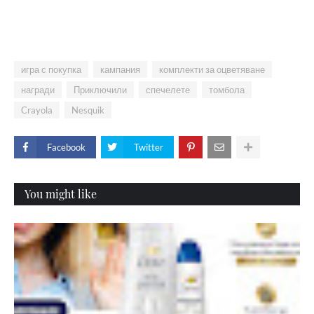
игра с покупка
кампания
комплекти за оцветяване
награди
Приключили
спечелете
томбола
Crayola
Nesquik
Facebook
Twitter
You might like