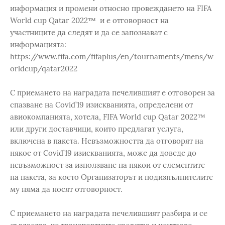
информация и промени относно провеждането на FIFA
World cup Qatar 2022™ и е отговорност на
участниците да следят и да се запознават с
информацията:
https://www.fifa.com/fifaplus/en/tournaments/mens/w
orldcup/qatar2022
С приемането на наградата печелившият e отговорен за
спазване на Covid’19 изискванията, определени от
авиокомпанията, хотела, FIFA World cup Qatar 2022™
или други доставчици, които предлагат услуга,
включена в пакета. Невъзможността да отговорят на
някое от Covid’19 изискванията, може да доведе до
невъзможност за използване на някои от елементите
на пакета, за което Организаторът и подизпълнителите
му няма да носят отговорност.
С приемането на наградата печелившият разбира и се