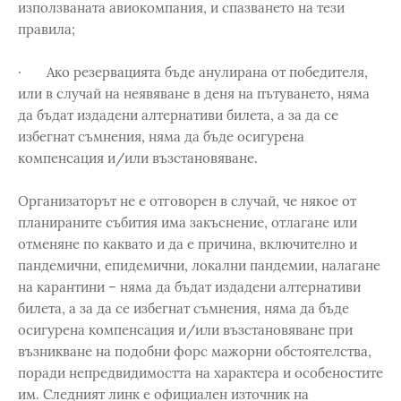
използваната авиокомпания, и спазването на тези
правила;
· Ако резервацията бъде анулирана от победителя,
или в случай на неявяване в деня на пътуването, няма
да бъдат издадени алтернативи билета, а за да се
избегнат съмнения, няма да бъде осигурена
компенсация и/или възстановяване.
Организаторът не e отговорен в случай, че някое от
планираните събития има закъснение, отлагане или
отменяне по каквато и да е причина, включително и
пандемични, епидемични, локални пандемии, налагане
на карантини – няма да бъдат издадени алтернативи
билета, а за да се избегнат съмнения, няма да бъде
осигурена компенсация и/или възстановяване при
възникване на подобни форс мажорни обстоятелства,
поради непредвидимостта на характера и особеностите
им. Следният линк е официален източник на