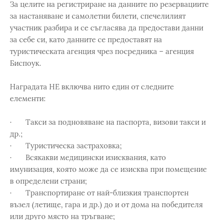
За целите на регистриране на данните по резервациите
за настаняване и самолетни билети, спечелилият
участник разбира и се съгласява да предостави данни
за себе си, като данните се предоставят на
туристическата агенция чрез посредника – агенция
Биспоук.
Наградата НЕ включва нито един от следните
елементи:
· Такси за подновяване на паспорта, визови такси и
др.;
· Туристическа застраховка;
· Всякакви медицински изисквания, като
имунизация, която може да се изисква при помещение
в определени страни;
· Транспортиране от най-близкия транспортен
възел (летище, гара и др.) до и от дома на победителя
или друго място на тръгване;