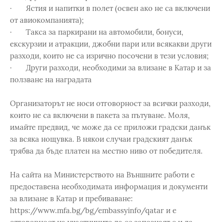
· Ястия и напитки в полет (освен ако не са включени
от авиокомпанията);
· Такса за паркирани на автомобили, бонуси,
екскурзии и атракции, джобни пари или всякакви други
разходи, които не са изрично посочени в тези условия;
· Други разходи, необходими за влизане в Катар и за
ползване на наградата
Организаторът не носи отговорност за всички разходи,
които не са включени в пакета за пътуване. Моля,
имайте предвид, че може да се приложи градски данък
за всяка нощувка. В някои случаи градският данък
трябва да бъде платен на местно ниво от победителя.
На сайта на Министерството на Външните работи е
предоставена необходимата информация и документи
за влизане в Катар и пребиваване:
https://www.mfa.bg/bg/embassyinfo/qatar и е