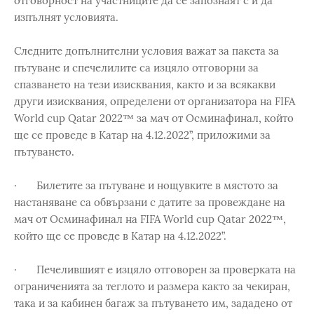
отговорност на участниците да се запознаят с и да
изпълнят условията.
Следните допълнителни условия важат за пакета за
пътуване и спечелилите са изцяло отговорни за
спазването на тези изисквания, както и за всякакви
други изисквания, определени от организатора на FIFA
World cup Qatar 2022™ за мач от Осминафинал, който
ще се проведе в Катар на 4.12.2022”, приложими за
пътуването.
· Билетите за пътуване и нощувките в мястото за
настаняване са обвързани с датите за провеждане на
мач от Осминафинал на FIFA World cup Qatar 2022™,
който ще се проведе в Катар на 4.12.2022”.
· Печелившият e изцяло отговорен за проверката на
ограниченията за теглото и размера както за чекиран,
така и за кабинен багаж за пътуването им, зададено от