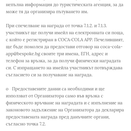
непълна информация до туристическата агенция, за да
може тя да организира пътуването им.
При спечелване на награда от точка 7.1.2. и 7.1.3.
участникът ще получи имейл на електронната си поща,
с който е регистриран в COCA‑COLA APP. Печелившият,
ще бъде помолен да предостави отговор на coca-cola-
app@bespoke.bg своите три имена, ЕГН, адрес и
телефон за връзка, за да получи физически наградата
си. С изпращането на имейла участникът потвърждава
съгласието си за получаване на награда.
o Предоставените данни са необходими и ще
използват от Организатора само във връзка с
физическото връчване на наградата и с изпълнение на
законовото задължение на Организатора да декларира
предоставената награда пред данъчните органи,
съгласно точка 7.2.