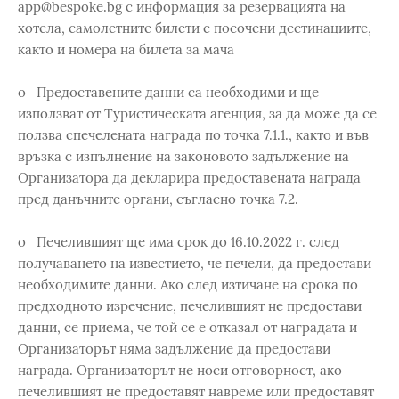
app@bespoke.bg с информация за резервацията на
хотела, самолетните билети с посочени дестинациите,
както и номера на билета за мача
o Предоставените данни са необходими и ще
използват от Туристическата агенция, за да може да се
ползва спечелената награда по точка 7.1.1., както и във
връзка с изпълнение на законовото задължение на
Организатора да декларира предоставената награда
пред данъчните органи, съгласно точка 7.2.
o Печелившият ще има срок до 16.10.2022 г. след
получаването на известието, че печели, да предостави
необходимите данни. Ако след изтичане на срока по
предходното изречение, печелившият не предостави
данни, се приема, че той се е отказал от наградата и
Организаторът няма задължение да предостави
награда. Организаторът не носи отговорност, ако
печелившият не предоставят навреме или предоставят