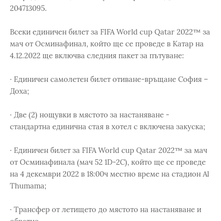
204713095.
Всеки единичен билет за FIFA World cup Qatar 2022™ за
мач от Осминафинал, който ще се проведе в Катар на
4.12.2022 ще включва следния пакет за пътуване:
· Единичен самолетен билет отиване-връщане София –
Доха;
· Две (2) нощувки в мястото за настаняване -
стандартна единична стая в хотел с включена закуска;
· Единичен билет за FIFA World cup Qatar 2022™ за мач
от Осминафинала (мач 52 1D-2C), който ще се проведе
на 4 декември 2022 в 18:00ч местно време на стадион Al
Thumama;
· Трансфер от летището до мястото на настаняване и