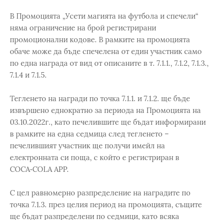
В Промоцията „Усети магията на футбола и спечели“
няма ограничение на брой регистрирани
промоционални кодове. В рамките на промоцията
обаче може да бъде спечелена от един участник само
по една награда от вид от описаните в т. 7.1.1., 7.1.2, 7.1.3.,
7.1.4 и 7.1.5.
Тегленето на награди по точка 7.1.1. и 7.1.2. ще бъде
извършено еднократно за периода на Промоцията на
03.10.2022г., като печелившите ще бъдат информирани
в рамките на една седмица след тегленето –
печелившият участник ще получи имейл на
електронната си поща, с който е регистриран в
COCA‑COLA APP.
С цел равномерно разпределение на наградите по
точка 7.1.3. през целия период на промоцията, същите
ще бъдат разпределени по седмици, като всяка