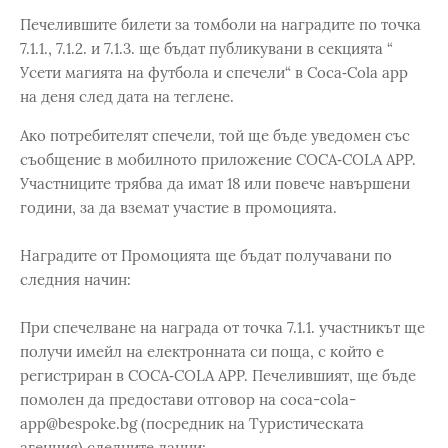
Печелившите билети за томболи на наградите по точка
7.1.1., 7.1.2. и 7.1.3. ще бъдат публикувани в секцията “
Усети магията на футбола и спечели“ в Coca‑Cola app
на деня след дата на теглене.
Ако потребителят спечели, той ще бъде уведомен със
съобщение в мобилното приложение COCA‑COLA APP.
Участниците трябва да имат 18 или повече навършени
години, за да вземат участие в промоцията.
Наградите от Промоцията ще бъдат получавани по
следния начин:
При спечелване на награда от точка 7.1.1. участникът ще
получи имейл на електронната си поща, с който е
регистриран в COCA‑COLA APP. Печелившият, ще бъде
помолен да предостави отговор на coca-cola-
app@bespoke.bg (посредник на Туристическата
агенция) следните данни: