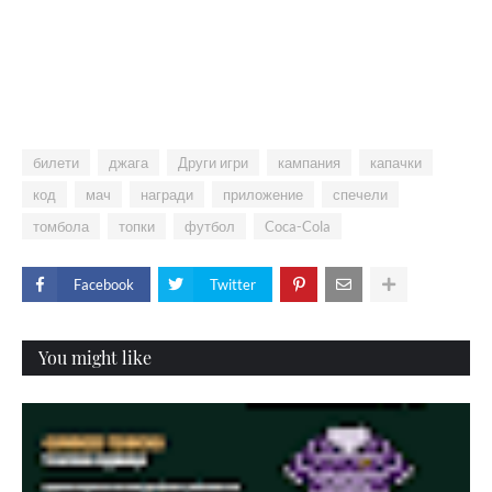
билети
джага
Други игри
кампания
капачки
код
мач
награди
приложение
спечели
томбола
топки
футбол
Coca-Cola
Facebook
Twitter
You might like