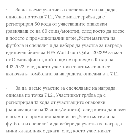
· За да вземе участие за спечелване на награда,
описана по точка 7.1.1., Участникът трябва да е
регистрирал 60 кода от участващите опаковки
(равняващ се на 60 coins/монети), след което да влезе
в полето с промоционални игри „Усети магията на
футбола и спечели“ и да избере да участва за награда
единичен билет за FIFA World cup Qatar 2022™ за мач
от Осминафинал, който ще се проведе в Катар на
4.12.2022, след което участникът автоматично се
включва в томболата за наградата, описана в т. 7.1.1.
· За да вземе участие за спечелване на награда,
описана по точка 7.1.2., Участникът трябва да е
регистрирал 12 кода от участващите опаковки
(равняващи се на 12 coins/монети), след което да влезе
в полето с промоционални игри „Усети магията на
футбола и спечели“ и да избере да участва за награда
мини хладилник с джага, след което участникът