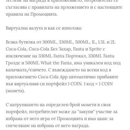
теглене на награда в приложението, потребителят се
съгласява с правилата на прложението и с настоящите
правила на Промоцията.
Виртуална валута и как се използва:
Всяка бутилка от 300ML, 330ML, 500ML, 1L, 1.5L и 2L
Coca‑Cola, Coca‑Cola Без Захар, Fanta и Sprite с
изключение на 330ML Fanta Портокал, 330ML Fanta
Грозде и 500ML What the Fanta, има уникален код под
капачката/езичето. С въвеждането на всеки код в
приложението Coca‑Cola App автоматично прибавяте
във виртуалния си портфейл 1 COIN. 1 код = 1 COIN
(монета).
С натрупването на определен брой монети в своя
портфейл, потребителят може да "закупи" участие за
избрана от него игра от Промоцията и има шанс за
спечелване на избрана от него награда.