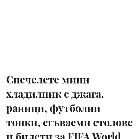
Спечелете мини
хладилник с джага,
раници, футболни
топки, сгъваеми столове
и билети за FIFA World