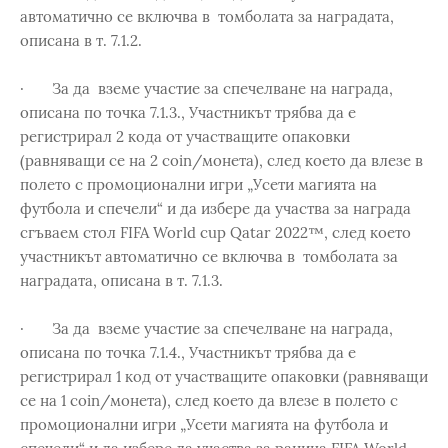
автоматично се включва в томболата за наградата,
описана в т. 7.1.2.
· За да вземе участие за спечелване на награда,
описана по точка 7.1.3., Участникът трябва да е
регистрирал 2 кода от участващите опаковки
(равняващи се на 2 coin/монетa), след което да влезе в
полето с промоционални игри „Усети магията на
футбола и спечели“ и да избере да участва за награда
сгъваем стол FIFA World cup Qatar 2022™, след което
участникът автоматично се включва в томболата за
наградата, описана в т. 7.1.3.
· За да вземе участие за спечелване на награда,
описана по точка 7.1.4., Участникът трябва да е
регистрирал 1 код от участващите опаковки (равняващи
се на 1 coin/монетa), след което да влезе в полето с
промоционални игри „Усети магията на футбола и