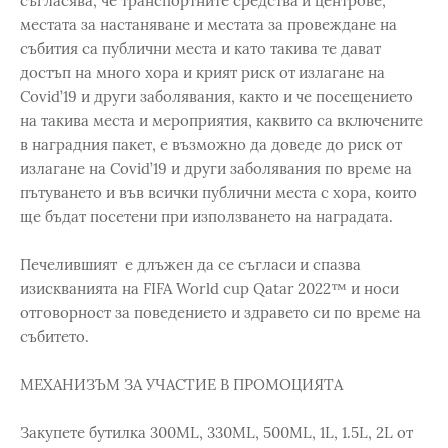
съгласява, че транспортните средства и центрове,
местата за настаняване и местата за провеждане на
събития са публични места и като такива те дават
достъп на много хора и крият риск от излагане на
Covid’19 и други заболявания, както и че посещението
на такива места и мероприятия, каквито са включените
в наградния пакет, е възможно да доведе до риск от
излагане на Covid’19 и други заболявания по време на
пътуването и във всички публични места с хора, които
ще бъдат посетени при използването на наградата.
Печелившият е длъжен да се съгласи и спазва
изискванията на FIFA World cup Qatar 2022™ и носи
отговорност за поведението и здравето си по време на
събитето.
МЕХАНИЗЪМ ЗА УЧАСТИЕ В ПРОМОЦИЯТА
Закупете бутилка 300ML, 330ML, 500ML, 1L, 1.5L, 2L от