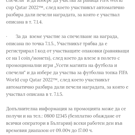
спечели“ и да избере да участва за раница FIFA World
cup Qatar 2022™, след което участникът автоматично
разбира дали печели наградата, за която е участвал
описана в т. 7.1.4.
· За да вземе участие за спечелване на награда,
описана по точка 7.1.5., Участникът трябва да е
регистрирал 1 код от участващите опаковки (равняващи
се на 1 coin/монетa), след което да влезе в полето с
промоционални игри „Усети магията на футбола и
спечели“ и да избере да участва за футболна топка FIFA
World cup Qatar 2022™, след което участникът
автоматично разбира дали печели наградата, за която е
участвал описана в т. 7.1.5.
Допълнителна информация за промоцията може да се
получи и на тел.: 0800 12345 (безплатно обаждане от
всички оператори в България) всеки работен ден във
времевия диапазон от 09.00ч до 17.00 ч.