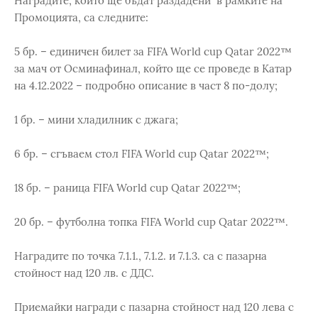
Наградите, които ще бъдат раздадени в рамките на
Промоцията, са следните:
5 бр. – единичен билет за FIFA World cup Qatar 2022™
за мач от Осминафинал, който ще се проведе в Катар
на 4.12.2022 – подробно описание в част 8 по-долу;
1 бр. – мини хладилник с джага;
6 бр. – сгъваем стол FIFA World cup Qatar 2022™;
18 бр. – раница FIFA World cup Qatar 2022™;
20 бр. – футболна топка FIFA World cup Qatar 2022™.
Наградите по точка 7.1.1., 7.1.2. и 7.1.3. са с пазарна
стойност над 120 лв. с ДДС.
Приемайки награди с пазарна стойност над 120 лева с