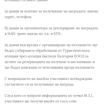
а) данни за контакт за получаване на наградата: имена,
адрес, телефон;
б) данни за организатора за деклариране на наградата
в НАП: трите имена по л.к. и ЕГН;
в) данни във връзка с организиране на пътуването: ще
бъдат събирани и обработвани от Туристическата
агенция чрез агенция Биспоук България ЕООД за
целите на резервaцията на пътуване и настаняване и
ще бъдат изискани от печелившия преди пътуването
С изпращането на имейла участникът потвърждава
съгласието си за получаване на награда.
След като се изпрати информацията по точки 10.3.1.,
участникът ще получи имейл от coca-cola-