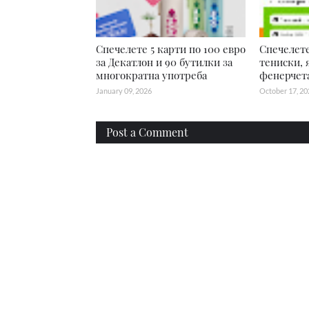
Спечелете 5 карти по 100 евро
Спечелет
за Декатлон и 90 бутилки за
тениски, 
многократна употреба
фенерчет
January 09, 2026
October 17, 20
Post a Comment