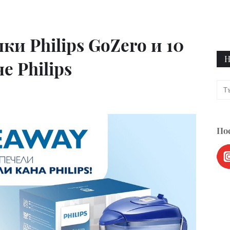
ки Philips GoZero и 10
Н
е Philips
Пос