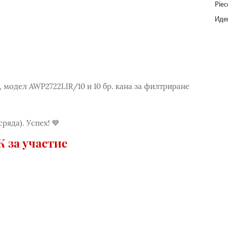
Piec
Идеи
o, модел AWP2722LIR/10 и 10 бр. кана за филтриране
ряда). Успех! 💙
 за участие