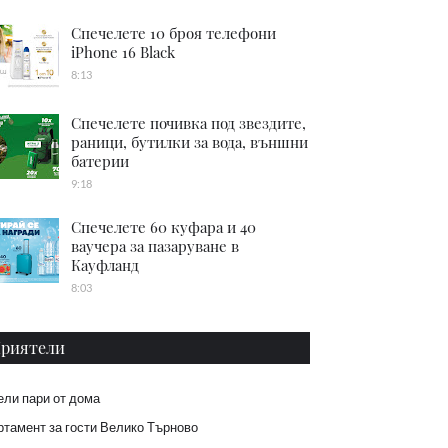
Спечелете 10 броя телефони
iPhone 16 Black
8:13
Спечелете почивка под звездите,
раници, бутилки за вода, външни
батерии
9:18
Спечелете 60 куфара и 40
ваучера за пазаруване в
Кауфланд
8:03
риятели
ели пари от дома
тамент за гости Велико Търново