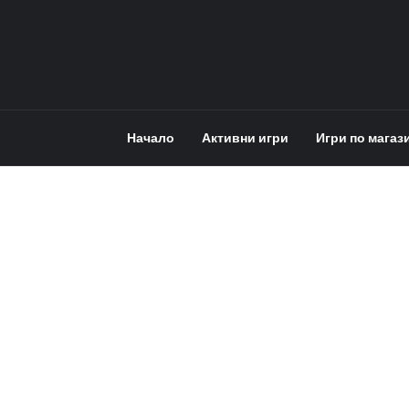
Начало
Активни игри
Игри по магаз