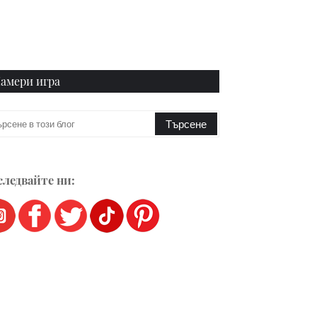
амери игра
ледвайте ни: