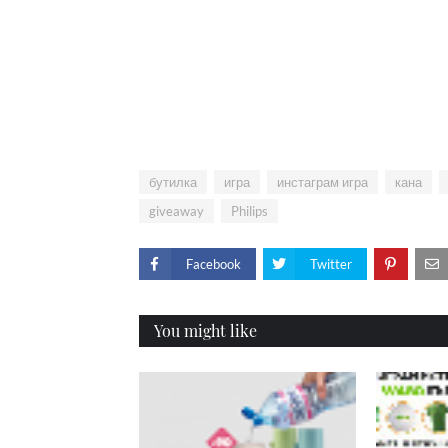
бутилка
игра
инстаграм игра
кана
giveaway
Philips
Facebook
Twitter
You might like