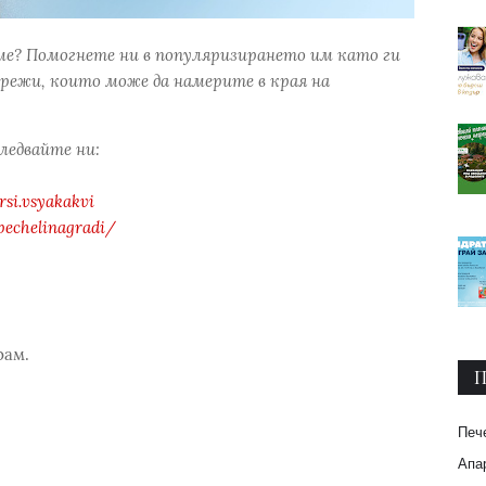
ме? Помогнете ни в популяризирането им като ги
режи, които може да намерите в края на
следвайте ни:
si.vsyakakvi
pechelinagradi/
рам.
П
Печ
Апар