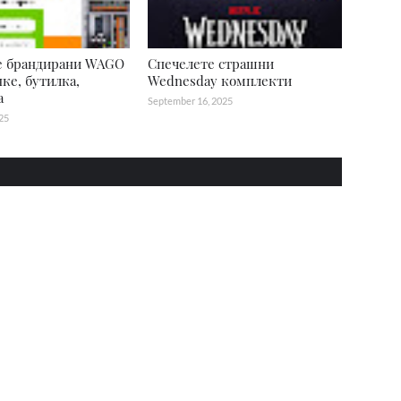
е брандирани WAGO
Спечелете страшни
яке, бутилка,
Wednesday комплекти
а
September 16, 2025
25