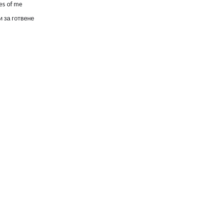
es of me
 за готвене