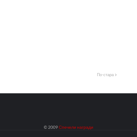
По-стара
© 2009
Спечели награди