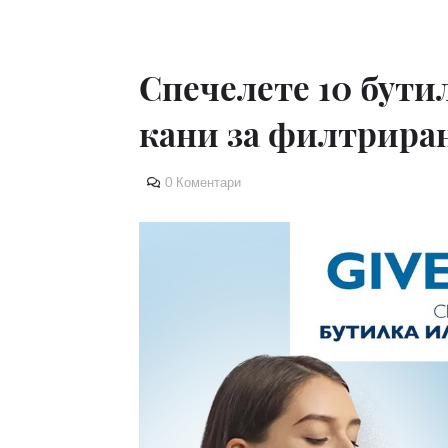
Спечелете 10 бутил
кани за филтриран
0 Коментари