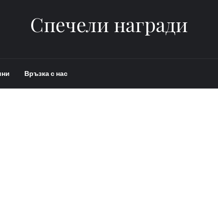
Спечели награди
ини
Връзка с нас