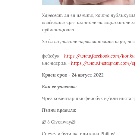
Харесват ли ви игрите, които публикува
споделите чрез иконите на социалните м
публикацията
За да научавате първи за новите игри, по
фейсбук -
https://www.facebook.com/konkur
инстаграм -
https://www.instagram.com/s
Краен срок - 24 август 2022
Как се участва:
Чрез коментар във фейсбук и/или инстаг
Пълни правила:
🎁💧Giveaway🎁
Спечели бутилка или кана Philips!