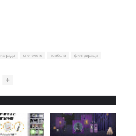
награди
спечелете
томбола
филтриращи