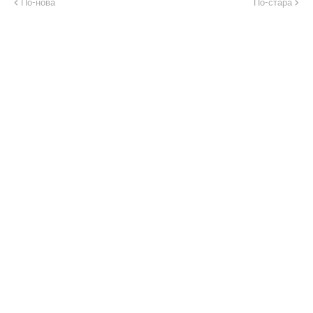
По-нова
По-стара