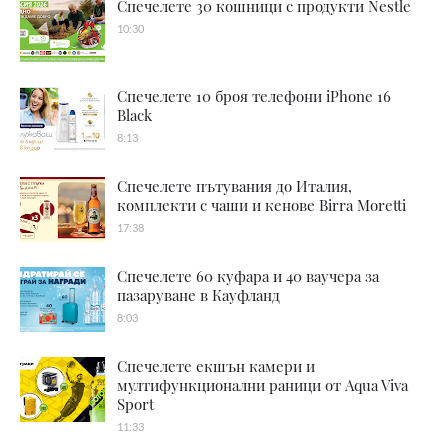
Спечелете 30 кошници с продукти Nestle
10:30
Спечелете 10 броя телефони iPhone 16
Black
8:13
Спечелете пътувания до Италия,
комплекти с чаши и кенове Birra Moretti
17:38
Спечелете 60 куфара и 40 ваучера за
пазаруване в Кауфланд
8:03
Спечелете екшън камери и
мултифункционални раници от Aqua Viva
Sport
11:33