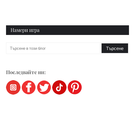
Намери игра
Последвайте ни: