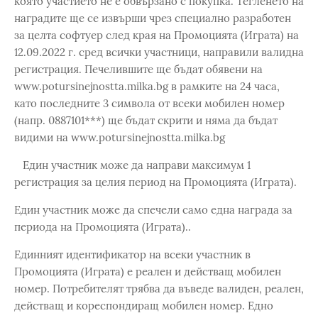
която участието не е обвързано с покупка. Тегленето на
наградите ще се извърши чрез специално разработен
за целта софтуер след края на Промоцията (Играта) на
12.09.2022 г. сред всички участници, направили валидна
регистрация. Печелившите ще бъдат обявени на
www.potursinejnostta.milka.bg в рамките на 24 часа,
като последните 3 символа от всеки мобилен номер
(напр. 0887101***) ще бъдат скрити и няма да бъдат
видими на www.potursinejnostta.milka.bg
Един участник може да направи максимум 1
регистрация за целия период на Промоцията (Играта).
Един участник може да спечели само една награда за
периода на Промоцията (Играта)..
Единният идентификатор на всеки участник в
Промоцията (Играта) е реален и действащ мобилен
номер. Потребителят трябва да въведе валиден, реален,
действащ и кореспондиращ мобилен номер. Едно