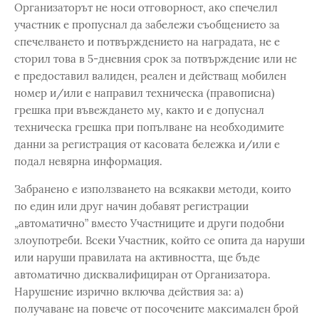
Организаторът не носи отговорност, ако спечелил
участник е пропуснал да забележи съобщението за
спечелването и потвърждението на наградата, не е
сторил това в 5-дневния срок за потвърждение или не
е предоставил валиден, реален и действащ мобилен
номер и/или е направил техническа (правописна)
грешка при въвеждането му, както и е допуснал
техническа грешка при попълване на необходимите
данни за регистрация от касовата бележка и/или е
подал невярна информация.
Забранено е използването на всякакви методи, които
по един или друг начин добавят регистрации
„автоматично” вместо Участниците и други подобни
злоупотреби. Всеки Участник, който се опита да наруши
или наруши правилата на активността, ще бъде
автоматично дисквалифициран от Организатора.
Нарушение изрично включва действия за: а)
получаване на повече от посочените максимален брой