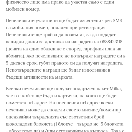
физическо лице има право да участва само с един
мобилен номер.
Печелившите участници ще бъдат известени чрез SMS
на мобилния номер, подаден при регистрация.
Печелившите ще трябва да позвънят, за да подадат
валидни данни за доставка на наградата на 0888423118
(цената на едно обаждане е според тарифния план на
абоната). Ако печелившите не потвърдят наградите си в
5-дневен срок, губят правото си да получат наградата.
Непотвърдените награди ще бъдат използвани в
бъдещи активности на марката.
Всички печеливши ще получат подаръчен пакет Milka,
част от който ще бъда и картичка, на която ще бъде
поместен url адрес. На посочения url адрес всеки
печеливш може да сподели своето мнение/коментар
оценявайки твърденията със съответния брой
шоколадови блокчета (1 блокче - твърдо не, 5 блокчета
- абсолютно да) и/или отговаряйки на въпроса „Това е