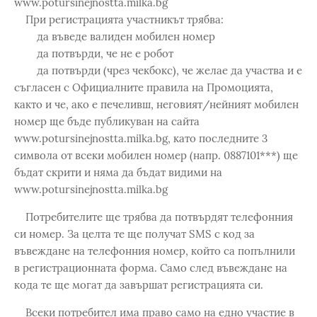
www.potursinejnostta.milka.bg
При регистрацията участникът трябва:
да въведе валиден мобилен номер
да потвърди, че не е робот
да потвърди (чрез чекбокс), че желае да участва и е
съгласен с Официалните правила на Промоцията,
както и че, ако е печеливш, неговият/нейният мобилен
номер ще бъде публикуван на сайта
www.potursinejnostta.milka.bg, като последните 3
символа от всеки мобилен номер (напр. 0887101***) ще
бъдат скрити и няма да бъдат видими на
www.potursinejnostta.milka.bg
Потребителите ще трябва да потвърдят телефонния
си номер. За целта те ще получат SMS с код за
въвеждане на телефонния номер, който са попълнили
в регистрационната форма. Само след въвеждане на
кода те ще могат да завършат регистрацията си.
Всеки потребител има право само на едно участие в