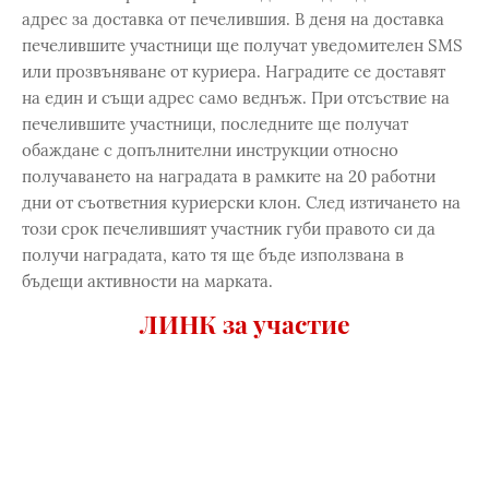
адрес за доставка от печелившия. В деня на доставка
печелившите участници ще получат уведомителен SMS
или прозвъняване от куриера. Наградите се доставят
на един и същи адрес само веднъж. При отсъствие на
печелившите участници, последните ще получат
обаждане с допълнителни инструкции относно
получаването на наградата в рамките на 20 работни
дни от съответния куриерски клон. След изтичането на
този срок печелившият участник губи правото си да
получи наградата, като тя ще бъде използвана в
бъдещи активности на марката.
ЛИНК за участие