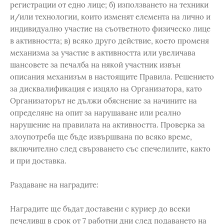
регистрации от едно лице; б) използването на техники
и/или технологии, които изменят елемента на лично и
индивидуално участие на съответното физическо лице
в активността; в) всяко друго действие, което променя
механизма за участие в активността или увеличава
шансовете за печалба на някой участник извън
описания механизъм в настоящите Правила. Решението
за дисквалификация е изцяло на Организатора, като
Организаторът не дължи обяснение за начините на
определяне на опит за нарушаване или реално
нарушение на правилата на активността. Проверка за
злоупотреба ще бъде извършвана по всяко време,
включително след свързването със спечелилите, както
и при доставка.
Раздаване на наградите:
Наградите ще бъдат доставени с куриер до всеки
печеливш в срок от 7 работни дни след подаването на