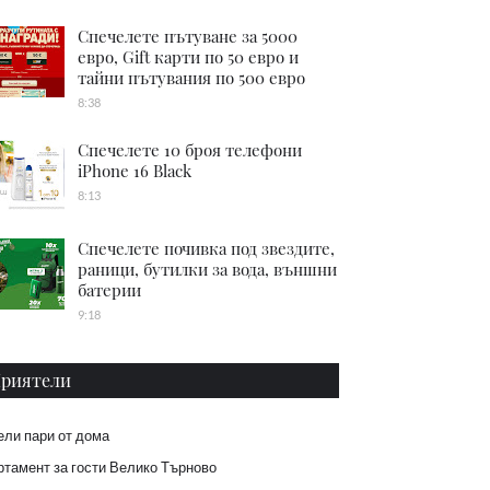
Спечелете пътуване за 5000
евро, Gift карти по 50 евро и
тайни пътувания по 500 евро
8:38
Спечелете 10 броя телефони
iPhone 16 Black
8:13
Спечелете почивка под звездите,
раници, бутилки за вода, външни
батерии
9:18
риятели
ели пари от дома
тамент за гости Велико Търново