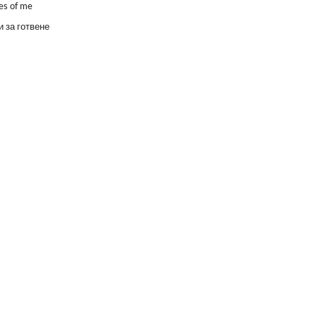
es of me
 за готвене