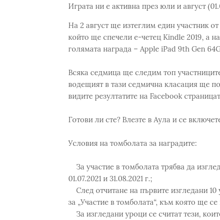
Играта ни е активна през юли и август (01.
На 2 август ще изтеглим един участник от
който ще спечели е-четец Kindle 2019, а 
голямата награда – Apple iPad 9th Gen 64GB 
Всяка седмица ще следим топ участниците
водещият в тази седмична класация ще по
видите резултатите на Facebook страницат
Готови ли сте? Влезте в Аула и се включет
Условия на томболата за наградите:
За участие в томболата трябва да изгле
01.07.2021 и 31.08.2021 г.;
След отчитане на първите изгледани 10 у
за „Участие в томболата“, към която ще с
За изгледани уроци се считат тези, коит