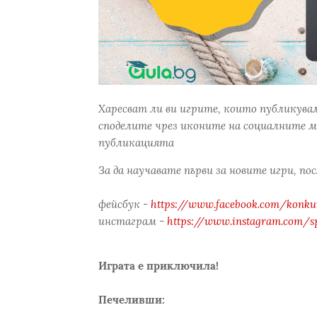
Харесват ли ви игрите, които публикува
споделите чрез иконите на социалните м
публикацията
За да научавате първи за новите игри, по
фейсбук -
https://www.facebook.com/konkur
инстаграм -
https://www.instagram.com/s
Играта е приключила!
Печеливши: