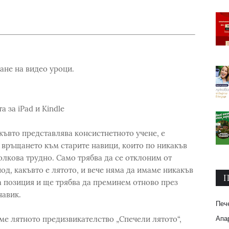
дане на видео уроци.
а за iPad и Kindle
къвто представлява консистнетното учене, е
о връщането към старите навици, които по никакъв
толкова трудно. Само трябва да се отклоним от
од, какъвто е лятото, и вече няма да имаме никакъв
П
а позиция и ще трябва да преминем отново през
навик.
Печ
Апар
ме лятното предизвикателство „Спечели лятото“,