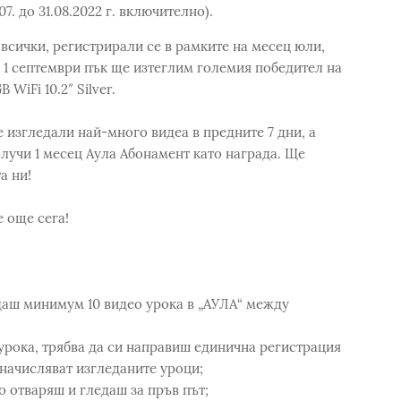
07. до 31.08.2022 г. включително).
 всички, регистрирали се в рамките на месец юли,
на 1 септември пък ще изтеглим големия победител на
WiFi 10.2″ Silver.
 изгледали най-много видеа в предните 7 дни, а
лучи 1 месец Аула Абонамент като награда. Ще
а ни!
е още сега!
даш минимум 10 видео урока в „АУЛА“ между
рока, трябва да си направиш единична регистрация
е начисляват изгледаните уроци;
о отваряш и гледаш за пръв път;