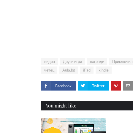
видеа
Други игри
награди
Приключил
четец
Aula.bg
iPad
kindle
Facebook
Twitter
You might like