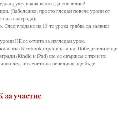
ледващ увеличава шанса да спечелиш!
ии. (Забележка: просто гледай повече уроци от
 си за награда);
 След гледане на 10-те урока трябва да заявиш
роци НЕ се отчита за изгледан урок.
живо във Facebook страницата ни. Победителите ще
агради (Kindle и iPad) ще се свържем с тях и по
ици след тегленето на печеливш, ще бъде
.
 за участие