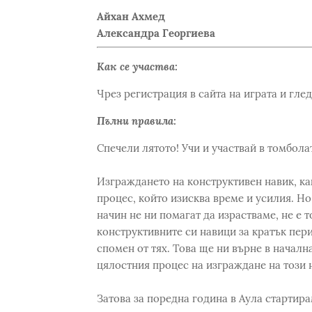
Айхан Ахмед
Александра Георгиева
Как се участва:
Чрез регистрация в сайта на играта и гле
Пълни правила:
Спечели лятото! Учи и участвай в томболат
Изграждането на конструктивен навик, ка
процес, който изисква време и усилия. Н
начин не ни помагат да израстваме, не е 
конструктивните си навици за кратък пери
спомен от тях. Това ще ни върне в началн
цялостния процес на изграждане на този 
Затова за поредна година в Аула стартира