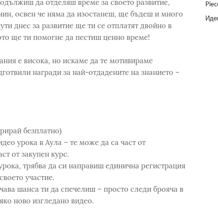
родължиш да отделяш време за своето развитие,
Piec
чин, освен че няма да изостанеш, ще бъдеш и много
Идеи
ти днес за развитие ще ти се отплатят двойно в
ото ще ти помогне да пестиш ценно време!
нания е висока, но искаме да те мотивираме
дготвили награди за най-отдадените на знанието –
рирай безплатно)
део урока в Аула – те може да са част от
ст от закупен курс.
рока, трябва да си направиш единична регистрация
своето участие.
ава шанса ти да спечелиш – просто следи брояча в
яко ново изгледано видео.