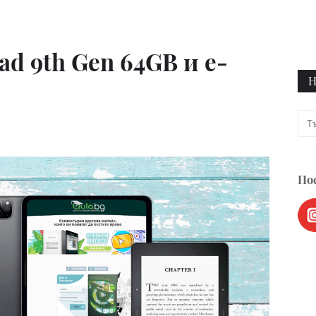
ad 9th Gen 64GB и е-
Н
Пос