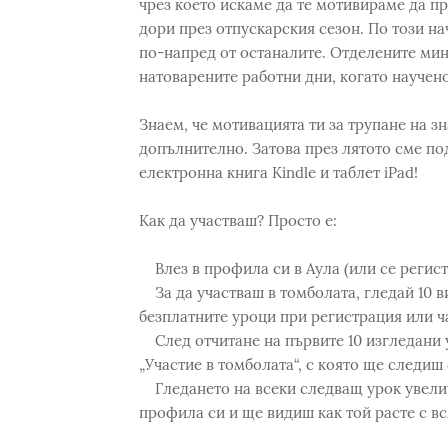
чрез което искаме да те мотивираме да п
дори през отпускарския сезон. По този на
по-напред от останалите. Отделените мину
натоварените работни дни, когато научен
Знаем, че мотивацията ти за трупане на з
допълнително. Затова през лятото сме по
електронна книга Kindle и таблет iPad!
Как да участваш? Просто е:
Влез в профила си в Аула (или се регист
За да участваш в томболата, гледай 10 ви
безплатните уроци при регистрация или ча
След отчитане на първите 10 изгледани у
„Участие в томболата“, с която ще следиш 
Гледането на всеки следващ урок увелич
профила си и ще видиш как той расте с вс