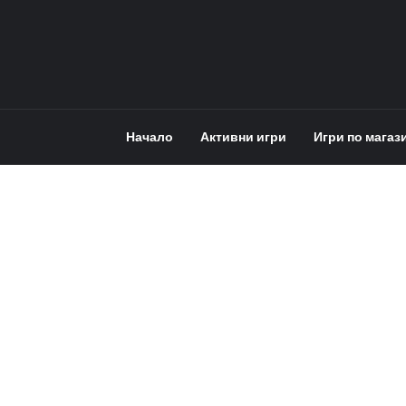
Начало
Активни игри
Игри по магаз