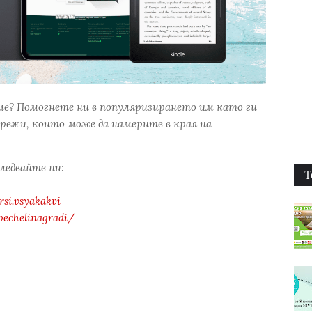
ме? Помогнете ни в популяризирането им като ги
режи, които може да намерите в края на
следвайте ни:
Т
si.vsyakakvi
pechelinagradi/