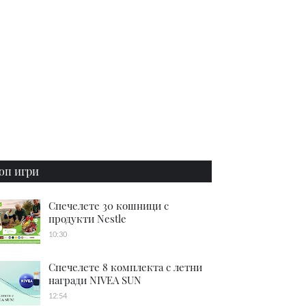
оп игри
Спечелете 30 кошници с
продукти Nestle
10:30
Спечелете 8 комплекта с летни
награди NIVEA SUN
12:54