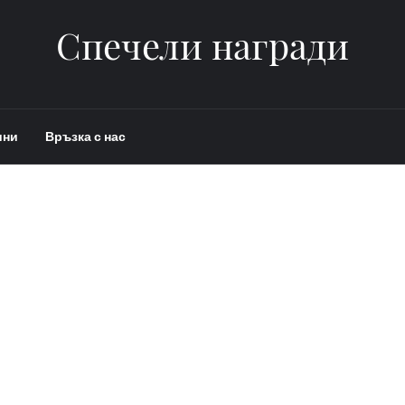
Спечели награди
ини
Връзка с нас