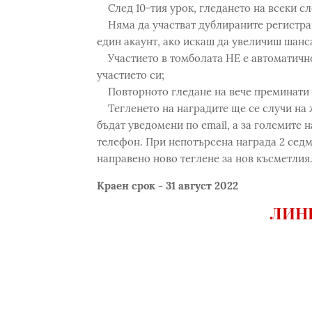
След 10-тия урок, гледането на всеки с
Няма да участват дублираните регистрац
един акаунт, ако искаш да увеличиш шанса
Участието в томболата НЕ е автоматично.
участието си;
Повторното гледане на вече преминати у
Тегленето на наградите ще се случи на 
бъдат уведомени по email, а за големите н
телефон. При непотърсена награда 2 седм
направено ново теглене за нов късметлия
Краен срок - 31 август 2022
ЛИНК