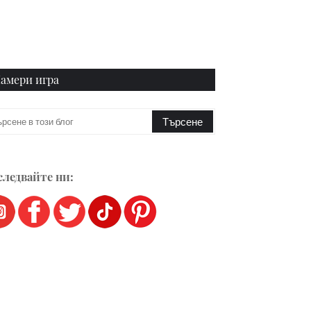
амери игра
ледвайте ни: