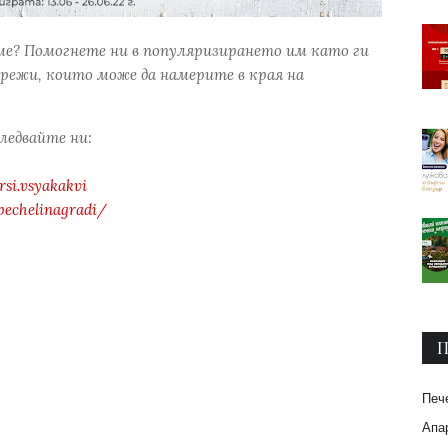
ме? Помогнете ни в популяризирането им като ги
режи, които може да намерите в края на
следвайте ни:
si.vsyakakvi
pechelinagradi/
П
Печ
Апар