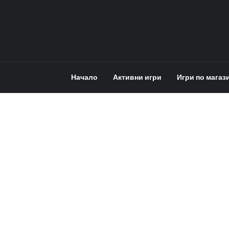
Начало
Активни игри
Игри по магаз