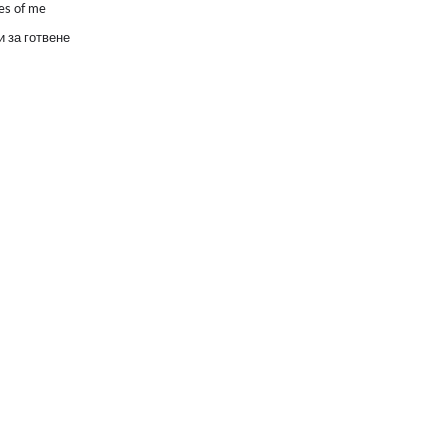
es of me
 за готвене