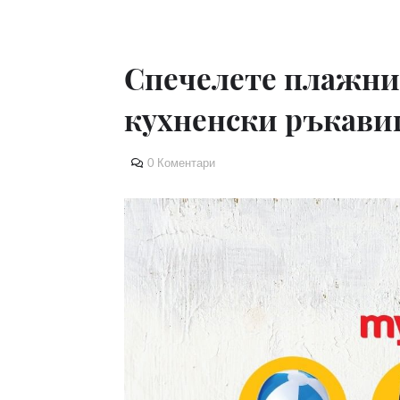
Спечелете плажни
кухненски ръкави
0 Коментари