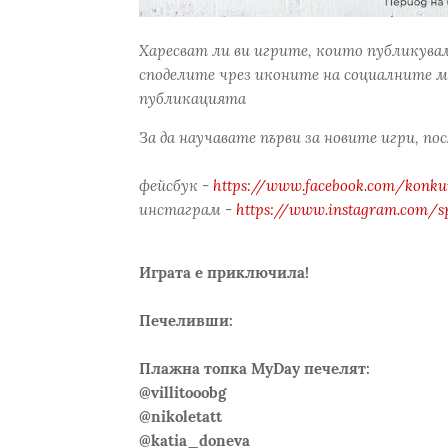
Харесват ли ви игрите, които публикува
споделите чрез иконите на социалните м
публикацията
За да научавате първи за новите игри, по
фейсбук -
https://www.facebook.com/konkur
инстаграм -
https://www.instagram.com/s
Играта е приключила!
Печеливши:
Плажна топка MyDay печелят:
@villitooobg
@nikoletatt
@katia_doneva