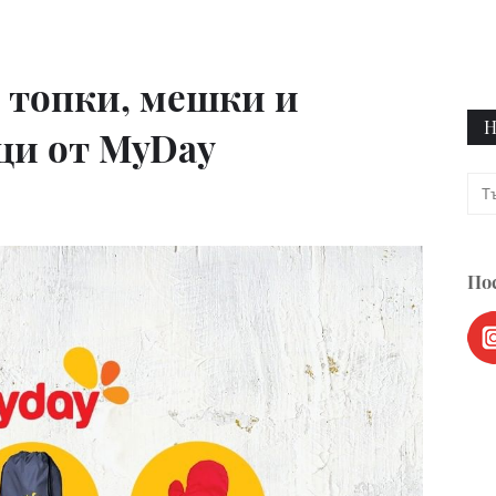
 топки, мешки и
Н
ци от MyDay
Пос