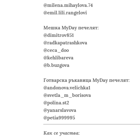
@milena.mihaylova.74
@emil.lili.rangelovi
Мешка MyDay печелят:
@dimitrov851
@radkapatrashkova
@ceca_doo
@kehlibareva
@b.buzgova
Готварска ръкавица MyDay печелят:
@andonova.velichka1
@svetla_m_borisova
@polina.st2
@yanarslavova
@petia999995
Как се участва: