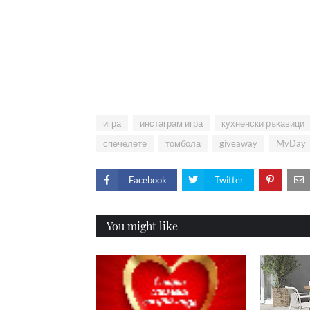
игра
инстаграм игра
кухненски ръкавици
спечелете
томбола
giveaway
MyDay
Facebook
Twitter
You might like