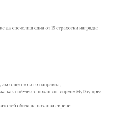
же да спечелиш една от 15 страхотни награди:
 ако още не си го направил;
имка как най-често похапваш сирене MyDay през
като теб обича да похапва сирене.