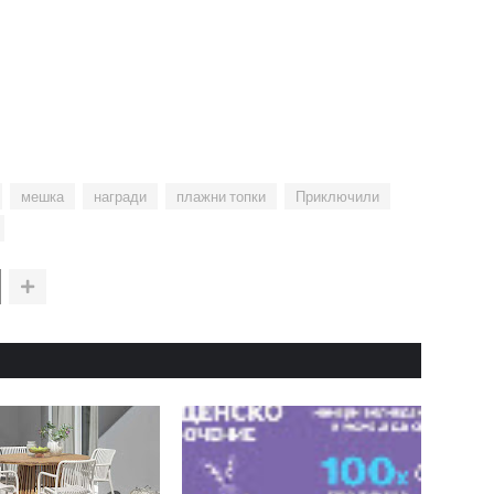
мешка
награди
плажни топки
Приключили