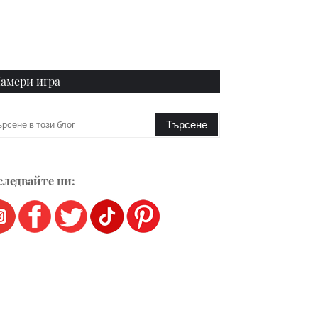
амери игра
ледвайте ни: