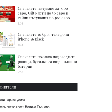
Спечелете пътуване за 5000
евро, Gift карти по 50 евро и
тайни пътувания по 500 евро
8:38
Спечелете 10 броя телефони
iPhone 16 Black
8:13
Спечелете почивка под звездите,
раници, бутилки за вода, външни
батерии
9:18
риятели
ели пари от дома
тамент за гости Велико Търново