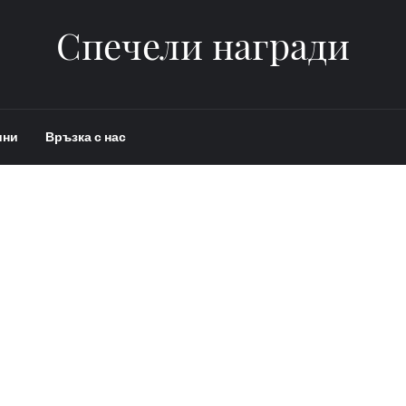
Спечели награди
ини
Връзка с нас