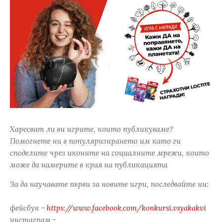
Харесват ли ви игрите, които публикуваме?
Помогнете ни в популяризирането им като ги
споделите чрез иконите на социалните мрежи, които
може да намерите в края на публикацията
За да научавате първи за новите игри, последвайте ни:
фейсбук -
https://www.facebook.com/konkursi.vsyakakvi
инстаграм -