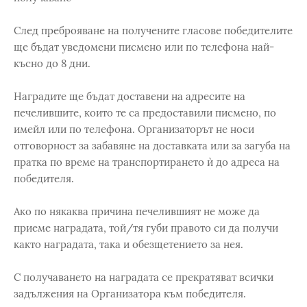
След преброяване на получените гласове победителите
ще бъдат уведомени писмено или по телефона най-
късно до 8 дни.
Наградите ще бъдат доставени на адресите на
печелившите, които те са предоставили писмено, по
имейл или по телефона. Организаторът не носи
отговорност за забавяне на доставката или за загуба на
пратка по време на транспортирането ѝ до адреса на
победителя.
Ако по някаква причина печелившият не може да
приеме наградата, той/тя губи правото си да получи
както наградата, така и обезщетението за нея.
С получаването на наградата се прекратяват всички
задължения на Организатора към победителя.