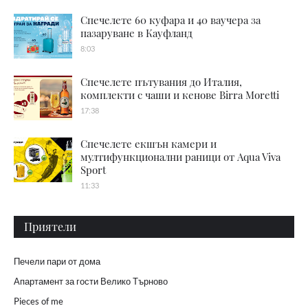
Спечелете 60 куфара и 40 ваучера за
пазаруване в Кауфланд
8:03
Спечелете пътувания до Италия,
комплекти с чаши и кенове Birra Moretti
17:38
Спечелете екшън камери и
мултифункционални раници от Aqua Viva
Sport
11:33
Приятели
Печели пари от дома
Апартамент за гости Велико Търново
Pieces of me