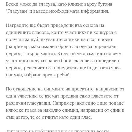
Всеки може да гласува, като кликне върху бутона
"Гласувай" и въведе необходимата информация.
Наградите ще бъдат присъдени въз основа на
единичните гласове, които участникът в конкурса е
получил за публикуваните снимки на своя проект
(например: максимален брой гласове за определен
период = първо място). В случай че двама или повече
участници получат равен брой гласове за определен
период, решението за победителя ще бъде взето чрез
снимки, избрани чрез жребий.
По отношение на снимките на проектите, направени от
един участник, се вземат предвид само гласовете от
различни гласуващи. Например: ако едно лице подаде
няколко гласа за няколко снимки, направени от един и
същ автор, те се отчитат като един глас.
Тегленето на победителя ще се провежда всеки