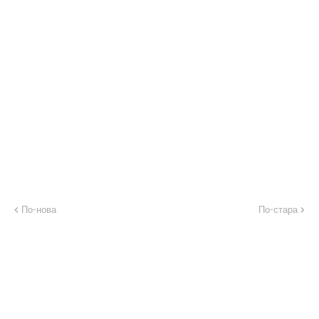
По-нова
По-стара