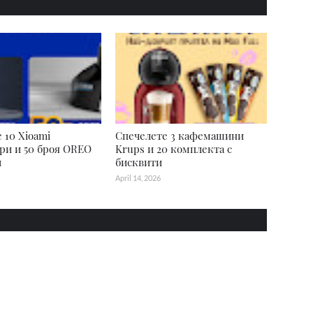
 10 Xioami
Спечелете 3 кафемашини
ри и 50 броя OREO
Krups и 20 комплекта с
и
бисквити
April 14, 2026