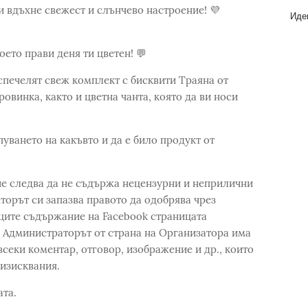
ти вдъхне свежест и слънчево настроение! 💜
Идеи
оето прави деня ти цветен! 💬
 спечелят свеж комплект с бисквити Траяна от
овинка, както и цветна чанта, която да ви носи
пуването на какъвто и да е било продукт от
е следва да не съдържа нецензурни и неприлични
торът си запазва правото да одобрява чрез
ците съдържание на Facebook страницата
 Администраторът от страна на Организатора има
всеки коментар, отговор, изображение и др., които
изисквания.
ата.