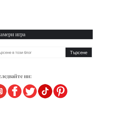
амери игра
ледвайте ни: