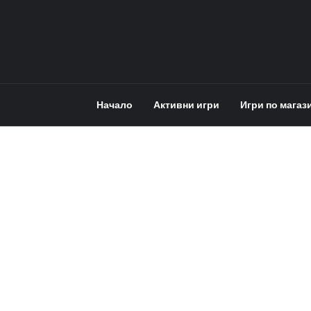
Начало
Активни игри
Игри по магаз