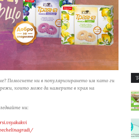
Т
ме? Помогнете ни в популяризирането им като ги
режи, които може да намерите в края на
следвайте ни:
si.vsyakakvi
pechelinagradi/