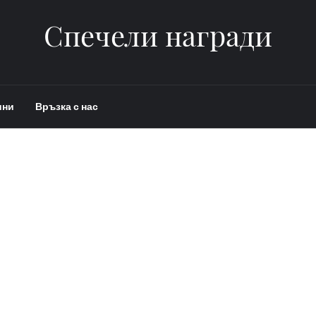
Спечели награди
ини
Връзка с нас