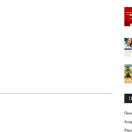
П
Печ
Апар
Piec