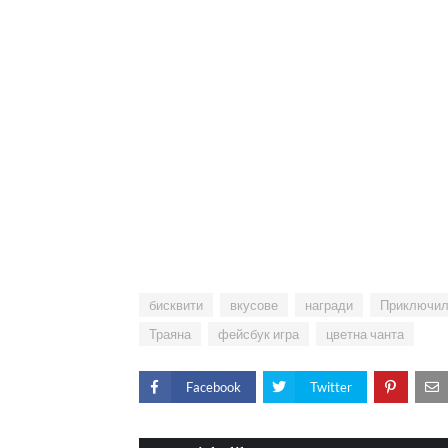
бисквити
вкусове
награди
Приключил
Траяна
фейсбук игра
цветна чанта
Facebook
Twitter