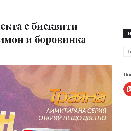
екта с бисквити
Н
лимон и боровинка
Пос