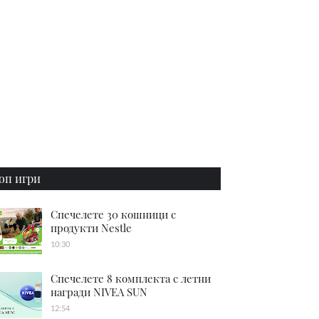
оп игри
Спечелете 30 кошници с
продукти Nestle
10:30
Спечелете 8 комплекта с летни
награди NIVEA SUN
12:54