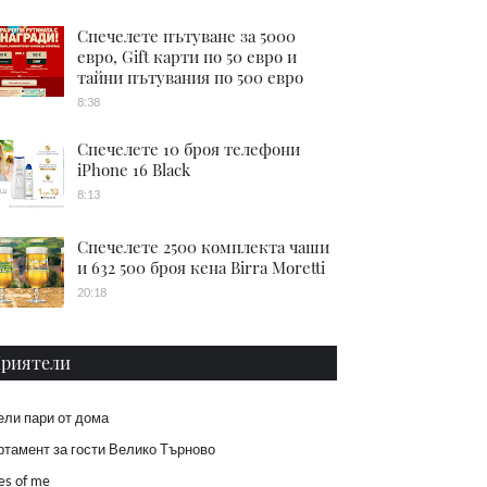
Спечелете пътуване за 5000
евро, Gift карти по 50 евро и
тайни пътувания по 500 евро
8:38
Спечелете 10 броя телефони
iPhone 16 Black
8:13
Спечелете 2500 комплекта чаши
и 632 500 броя кена Birra Moretti
20:18
риятели
ели пари от дома
тамент за гости Велико Търново
es of me