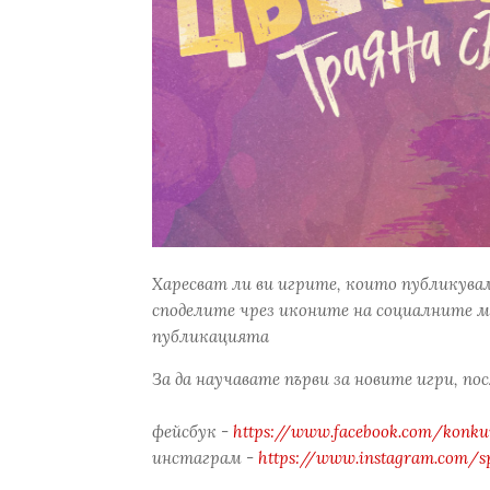
Харесват ли ви игрите, които публикува
споделите чрез иконите на социалните м
публикацията
За да научавате първи за новите игри, по
фейсбук -
https://www.facebook.com/konkur
инстаграм -
https://www.instagram.com/s