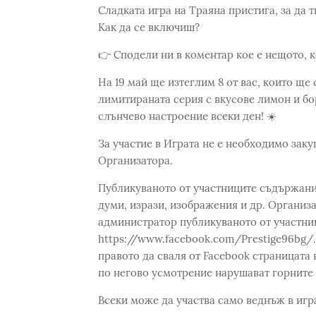
Сладката игра на Траяна пристига, за да 
Как да се включиш?
👉 Сподели ни в коментар кое е нещото, к
На 19 май ще изтеглим 8 от вас, които ще
лимитираната серия с вкусове лимон и бор
слънчево настроение всеки ден! ☀️
За участие в Играта не е необходимо заку
Организатора.
Публикуваното от участниците съдържани
думи, изрази, изображения и др. Организа
администратор публикуваното от участни
https://www.facebook.com/Prestige96bg/.
правото да сваля от Facebook страницата 
по негово усмотрение нарушават горните 
Всеки може да участва само веднъж в игр