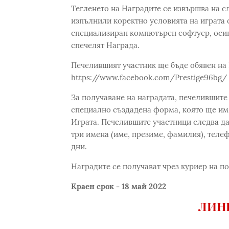
Тегленето на Наградите се извършва на с
изпълнили коректно условията на играта от т
специализиран компютърен софтуер, осиг
спечелят Награда.
Печелившият участник ще бъде обявен на 
https://www.facebook.com/Prestige96bg/ н
За получаване на наградата, печелившите
специално създадена форма, която ще им 
Играта. Печелившите участници следва да
три имена (име, презиме, фамилия), телефо
дни.
Наградите се получават чрез куриер на п
Краен срок - 18 май 2022
ЛИНК