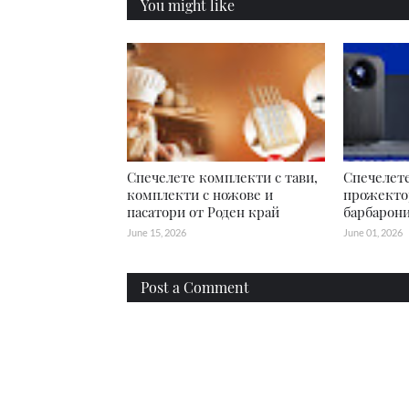
You might like
Спечелете комплекти с тави,
Спечелете
комплекти с ножове и
прожекто
пасатори от Роден край
барбарон
June 15, 2026
June 01, 2026
Post a Comment