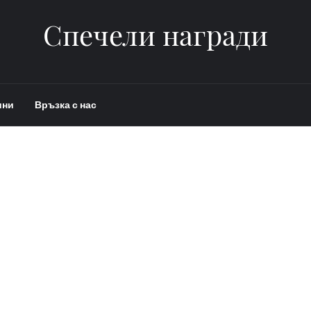
Спечели награди
ини
Връзка с нас