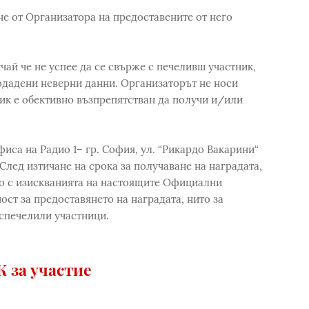
е от Организатора на предоставените от него
чай че не успее да се свърже с печеливш участник,
одадени неверни данни. Организаторът не носи
ник е обективно възпрепятстван да получи и/или
офиса на Радио 1– гр. София, ул. “Рикардо Вакарини“
. След изтичане на срока за получаване на наградата,
но с изискванията на настоящите Официални
ст за предоставянето на наградата, нито за
спечелили участници.
 за участие