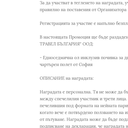
За да участват в тегленето на наградата, 
правилно на поставения от Организатора
Регистрацията за участие е напълно безпл
В настоящата Промоция ще бъде раздаден
ТРАВЕЛ БЪЛГАРИЯ“ ООД:
- Едноседмична ол инклузив почивка за дв
чартърен полет от София
ОПИСАНИЕ на наградата:
Наградата е персонална. Тя не може да б
между спечелилия участник и трети лица.
печелившия под формата на нейната пари
когато вече е потвърдено ползването на и
от пътуване. Наградата може да бъде под
подписване на декларация, че наградата 