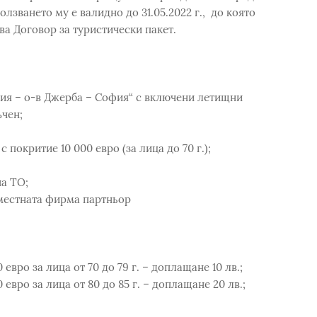
лзването му е валидно до 31.05.2022 г., до която
ва Договор за туристически пакет.
фия – о-в Джерба – София“ с включени летищни
ъчен;
покритие 10 000 евро (за лица до 70 г.);
а TO;
 местната фирма партньор
евро за лица от 70 до 79 г. – доплащане 10 лв.;
евро за лица от 80 до 85 г. – доплащане 20 лв.;