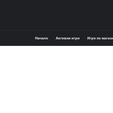
Начало
Активни игри
Игри по магаз