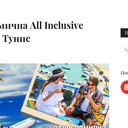
ична All Inclusive
Н
в Тунис
Пос