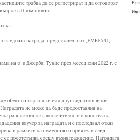
участниците трябва да се регистрират и да отговорят
Piec
 въпрос в Промоцията.
Идеи
атна.
а следната награда, предоставена от „ЕМЕРАЛД
ама на о-в Джерба, Тунис през месец юни 2022 г. с
ъде обект на търговски или друг вид отношения
 Наградата не може да бъде предоставяна на
чна равностойност, включително и в хипотезата
здадения ваучер за наградата и е последвал отказ
арена в рамките на семейство и приятели след
не се преотстъпва срещу възнаграждение. Наградата