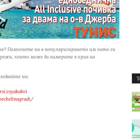
ме? Помогнете ни в популяризирането им като ги
режи, които може да намерите в края на
следвайте ни:
Т
si.vsyakakvi
pechelinagradi/