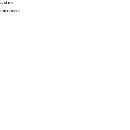
es of me
 за готвене