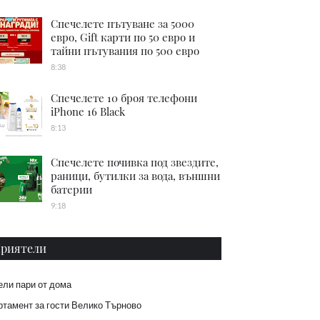
Спечелете пътуване за 5000
евро, Gift карти по 50 евро и
тайни пътувания по 500 евро
8:38
Спечелете 10 броя телефони
iPhone 16 Black
8:13
Спечелете почивка под звездите,
раници, бутилки за вода, външни
батерии
9:18
риятели
ели пари от дома
тамент за гости Велико Търново