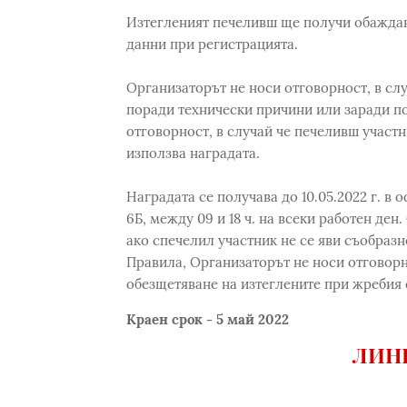
Изтегленият печеливш ще получи обаждан
данни при регистрацията.
Организаторът не носи отговорност, в слу
поради технически причини или заради п
отговорност, в случай че печеливш участ
използва наградата.
Наградата се получава до 10.05.2022 г. в 
6Б, между 09 и 18 ч. на всеки работен ден
ако спечелил участник не се яви съобраз
Правила, Организаторът не носи отговорно
обезщетяване на изтеглените при жребия 
Краен срок - 5 май 2022
ЛИНК