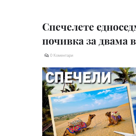
Спечелете едноседм
почивка за двама 
0 Коментари