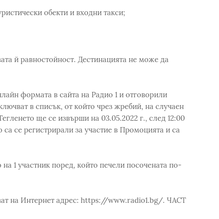
ристически обекти и входни такси;
вата й равностойност. Дестинацията не може да
лайн формата в сайта на Радио 1 и отговорили
лючват в списък, от който чрез жребий, на случаен
егленето ще се извърши на 03.05.2022 г., след 12:00
о са се регистрирали за участие в Промоцията и са
на 1 участник поред, който печели посочената по-
ат на Интернет адрес: https://www.radio1.bg/. ЧАCТ