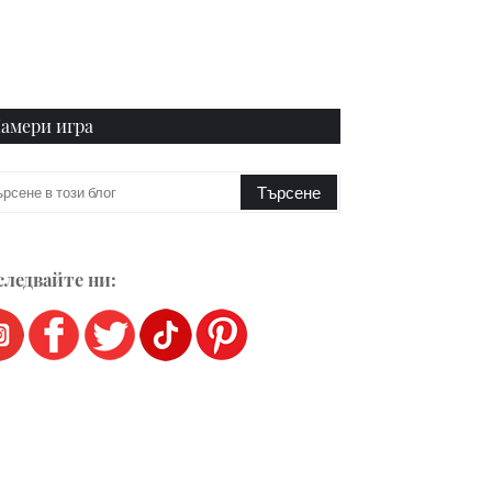
амери игра
ледвайте ни: