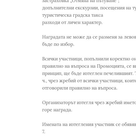
застраховка „Отмяна на пътуване“;
допълнителни екскурзии, посещения на ту
туристическа градска такса
разходи от личен характер.
Наградата не може да се разменя за лево
бъде по избор.
Всички участници, попълнили коректно он
правилно на въпроса на Промоцията, се вк
принцип, ще бъде изтеглен печелившият. Т
ч., чрез жребий от всички участници, коит
отговорили правилно на въпроса.
Организаторът изтегля чрез жребий името 
горе награда.
Имената на изтегления участник се обявяв
7.