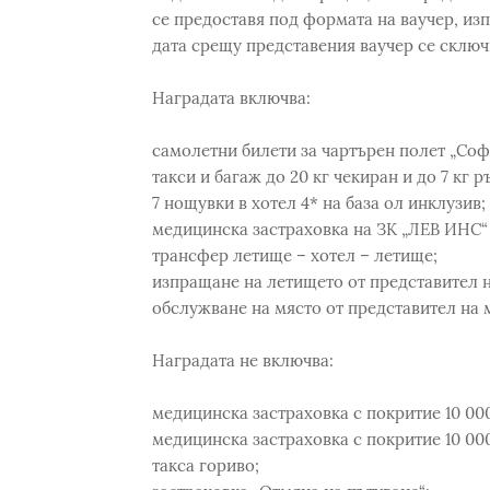
се предоставя под формата на ваучер, изпо
дата срещу представения ваучер се сключ
Наградата включва:
самолетни билети за чартърен полет „Со
такси и багаж до 20 кг чекиран и до 7 кг р
7 нощувки в хотел 4* на база ол инклузив;
медицинска застраховка на ЗК „ЛЕВ ИНС“ с 
трансфер летище – хотел – летище;
изпращане на летището от представител н
обслужване на място от представител на
Наградата не включва:
медицинска застраховка с покритие 10 000 
медицинска застраховка с покритие 10 000 
такса гориво;