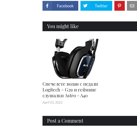
Facebook
Twitter
You might like
Спечелете волан с педали
Logitech - G29 и гейминг
слушалки Astro - A40
April 03, 2022
Post a Comment