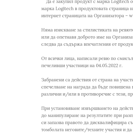
Да е закупил продукт с марка Logitech о
марка Logitech в продуктовата страница на
интернет страницата на Организатора – w
Няма изискване за стилистиката на ревют
или да опетнавя доброто име на Организа
следва да съдържа впечатления от продук
От всички лица, написали ревю по смисъла
печеливши участници на 04.05.2022 г.
Забранени са действия от страна на участ
спечелване на награда да бъде повишена 
различни и/или в противоречие с тези, п
При установяване извършването на действ
до манипулиране на резултатите при разп
си запазва правото да дисквалифицира съ
томболата неговите/техните участия и да