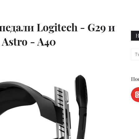
педали Logitech - G29 и
Н
Astro - A40
Пос