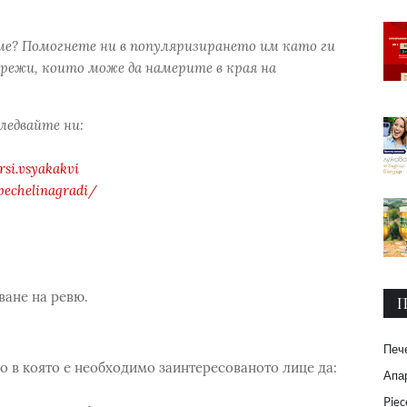
ме? Помогнете ни в популяризирането им като ги
режи, които може да намерите в края на
следвайте ни:
si.vsyakakvi
pechelinagradi/
ване на ревю.
П
Печ
о в която е необходимо заинтересованото лице да:
Апар
Piec