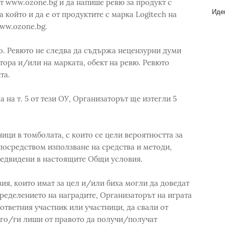
т www.ozone.bg и да напише ревю за продукт с
Идеи
 който и да е от продуктите с марка Logitech на
ww.ozone.bg.
о. Ревюто не следва да съдържа нецензурни думи
тора и/или на марката, обект на ревю. Ревюто
та.
 на т. 5 от тези ОУ, Организаторът ще изтегли 5
ници в томболата, с които се цели вероятността за
посредством използване на средства и методи,
редвидени в настоящите Общи условия.
ия, които имат за цел и/или биха могли да доведат
ределението на наградите, Организаторът на играта
ответния участник или участници, да свали от
 го/ги лиши от правото да получи/получат