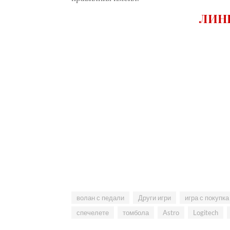
ЛИНК
волан с педали
Други игри
игра с покупка
спечелете
томбола
Astro
Logitech