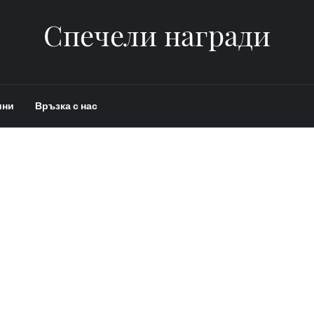
Спечели награди
ини
Връзка с нас