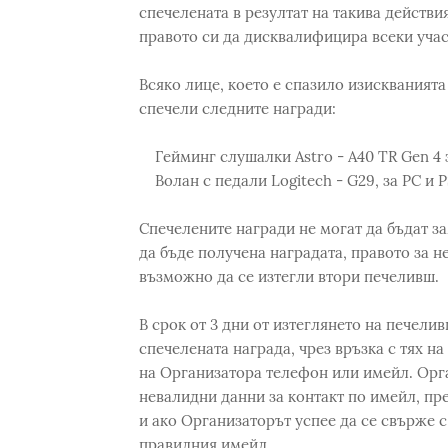
спечелената в резултат на такива действи
правото си да дисквалифицира всеки учас
Всяко лице, което е спазило изискванията
спечели следните награди:
Гейминг слушалки Astro - A40 TR Gen 4 з
Волан с педали Logitech - G29, за PC и 
Спечелените награди не могат да бъдат з
да бъде получена наградата, правото за н
възможно да се изтегли втори печеливш.
В срок от 3 дни от изтеглянето на печели
спечелената награда, чрез връзка с тях н
на Организатора телефон или имейл. Орг
невалидни данни за контакт по имейл, пре
и ако Организаторът успее да се свърже 
правилния имейл.