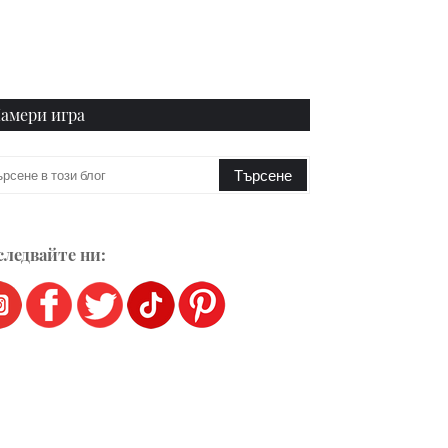
амери игра
ледвайте ни: