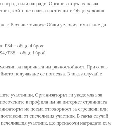
я награда или награди. Организаторът запазва
тник, който не спазва настоящите Общи условия.
 на т. 5 от настоящите Общи условия, има шанс да
а PS4 – общо 4 броя;
PS4/PS5 – общо 1 брой
аменяни за паричната им равностойност. При отказ
ейното получаване се погасява. В такъв случай е
вшите участници, Организаторът ги уведомява за
а посочените в профила им на интернет страницата
анизаторът не поема отговорност за сгрешени или
доставени от спечелилия участник. В такъв случай
с печелившия участник, ще пренасочи наградата към