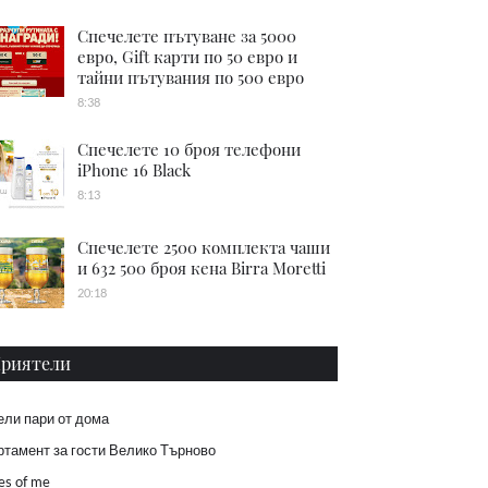
Спечелете пътуване за 5000
евро, Gift карти по 50 евро и
тайни пътувания по 500 евро
8:38
Спечелете 10 броя телефони
iPhone 16 Black
8:13
Спечелете 2500 комплекта чаши
и 632 500 броя кена Birra Moretti
20:18
риятели
ели пари от дома
тамент за гости Велико Търново
es of me