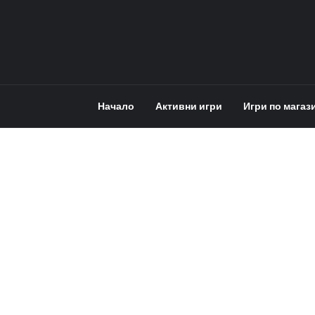
Начало
Активни игри
Игри по магаз