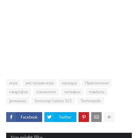
игра
инстаграм игра
награда
Приключили
смартфон
спечелете
телефон
томбола
giveaway
Samsung Galaxy S21
Technopolis
Facebook
Twitter
You might like