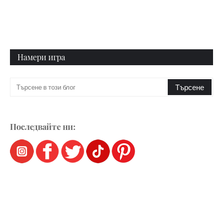
Намери игра
Последвайте ни: