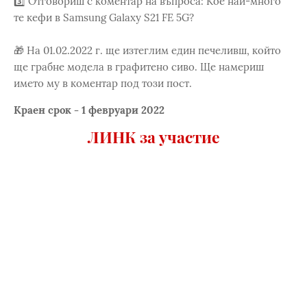
3️⃣ Отговориш с коментар на въпроса: Кое най-много
те кефи в Samsung Galaxy S21 FE 5G?
🎁 На 01.02.2022 г. ще изтеглим един печеливш, който
ще грабне модела в графитено сиво. Ще намериш
името му в коментар под този пост.
Краен срок - 1 февруари 2022
ЛИНК за участие