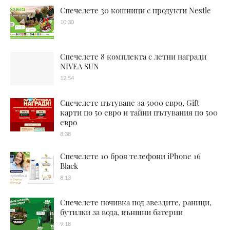
Спечелете 30 кошници с продукти Nestle
10:30
Спечелете 8 комплекта с летни награди
NIVEA SUN
12:54
Спечелете пътуване за 5000 евро, Gift
карти по 50 евро и тайни пътувания по 500
евро
8:38
Спечелете 10 броя телефони iPhone 16
Black
8:13
Спечелете почивка под звездите, раници,
бутилки за вода, външни батерии
9:18