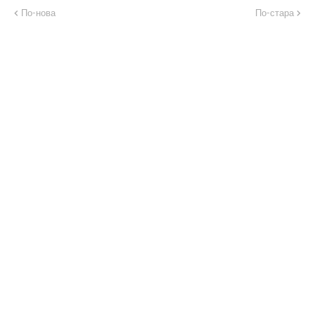
По-нова
По-стара