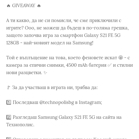
🔥 GIVEAWAY 🔥
А ти какво, да не си помисли, че сме приключили с
игрите? Ооо, не можеш да бъдеш в по-голяма грешка,
защото започва игра за смартфон Galaxy S21 FE 5G
128GB - най-новият модел на Samsung!
Той е въплъщение на това, което феновете искат 🤩 - с
камера за епични снимки, 4500 mAh батерия ✅ и стилни
нови разцветки. ✨
🚩 За да участваш в играта ни, трябва да:
1️⃣ Последваш @technopolisbg в Instagram;
2️⃣ Разгледаш Samsung Galaxy S21 FE 5G на сайта на
Технополис.