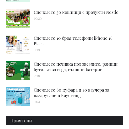
Спечелете 30 кошници с продукти Nestle
10:30
Спечелете 10 броя телефони iPhone 16
Black
8:13
Спечелете почивка под звездите, раници,
бутилки за вода, външни батерии
9:18
Спечелете 60 куфара и 40 ваучера за
пазаруване в Кауфланд
8:03
Приятели