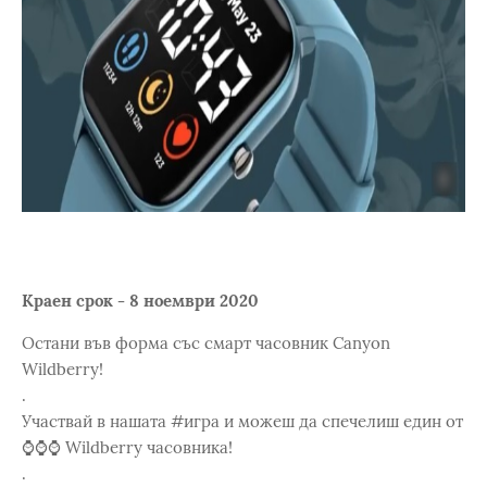
Краен срок - 8 ноември 2020
Остани във форма със смарт часовник Canyon
Wildberry!
.
Участвай в нашата #игра и можеш да спечелиш един от
⌚️⌚️⌚️ Wildberry часовника!
.