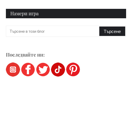
Намери игра
Последвайте ни: