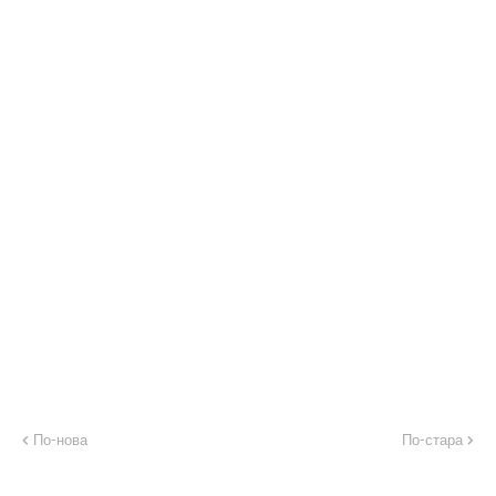
По-нова
По-стара