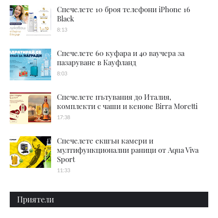
Спечелете 10 броя телефони iPhone 16
Black
8:13
Спечелете 60 куфара и 40 ваучера за
пазаруване в Кауфланд
8:03
Спечелете пътувания до Италия,
комплекти с чаши и кенове Birra Moretti
17:38
Спечелете екшън камери и
мултифункционални раници от Aqua Viva
Sport
11:33
Приятели