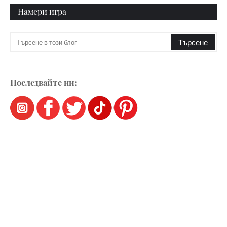
Намери игра
Последвайте ни: