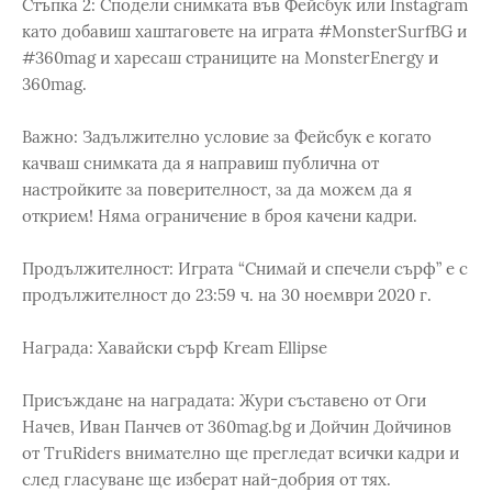
Стъпка 2: Сподели снимката във Фейсбук или Instagram
като добавиш хаштаговете на играта #MonsterSurfBG и
#360mag и харесаш страниците на MonsterEnergy и
360mag.
Важно: Задължително условие за Фейсбук е когато
качваш снимката да я направиш публична от
настройките за поверителност, за да можем да я
открием! Няма ограничение в броя качени кадри.
Продължителност: Играта “Снимай и спечели сърф” е с
продължителност до 23:59 ч. на 30 ноември 2020 г.
Награда: Хавайски сърф Kream Ellipse
Присъждане на наградата: Жури съставено от Оги
Начев, Иван Панчев от 360mag.bg и Дойчин Дойчинов
от TruRiders внимателно ще прегледат всички кадри и
след гласуване ще изберат най-добрия от тях.