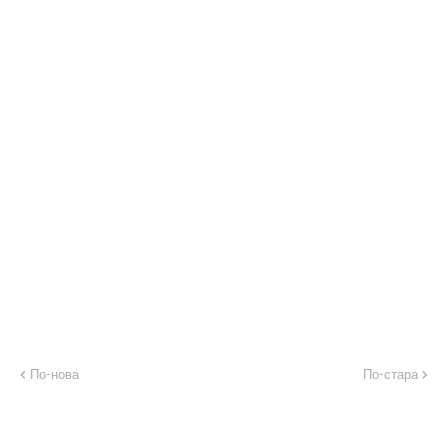
По-нова
По-стара