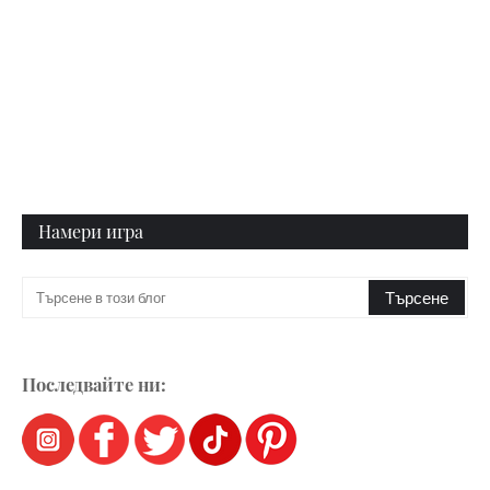
Намери игра
Последвайте ни: