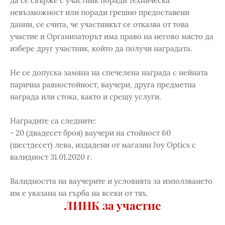
да се свърже с участник поради техническа
невъзможност или поради грешно предоставени
данни, се счита, че участникът се отказва от това
участие и Организаторът има право на негово място да
избере друг участник, който да получи наградата.
Не се допуска замяна на спечелена награда с нейната
парична равностойност, ваучери, друга предметна
награда или стока, както и срещу услуги.
Наградите са следните:
- 20 (двадесет броя) ваучери на стойност 60
(шестдесет) лева, издадени от магазин Joy Optics с
валидност 31.01.2020 г.
Валидността на ваучерите и условията за използването
им е указана на гърба на всеки от тях.
ЛИНК за участие