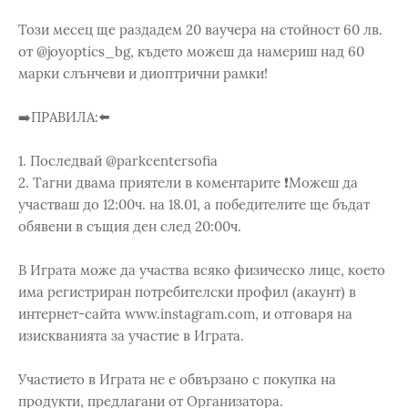
Този месец ще раздадем 20 ваучера на стойност 60 лв.
от @joyoptics_bg, където можеш да намериш над 60
марки слънчеви и диоптрични рамки!
➡️ПРАВИЛА:⬅️
1. Последвай @parkcentersofia
2. Тагни двама приятели в коментарите ❗️Можеш да
участваш до 12:00ч. на 18.01, а победителите ще бъдат
обявени в същия ден след 20:00ч.
В Играта може да участва всяко физическо лице, което
има регистриран потребителски профил (акаунт) в
интернет-сайта www.instagram.com, и отговаря на
изискванията за участие в Играта.
Участието в Играта не е обвързано с покупка на
продукти, предлагани от Организатора.