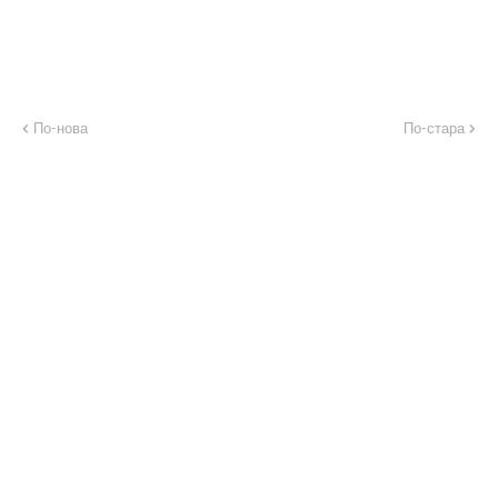
По-нова
По-стара