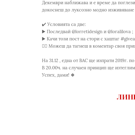
Декември наближава и е време да поглезиш
докоснеш до луксозно модно изживяване с
✔️ Условията са две:
▶️ Последвай @lorretidesign и @loralilova ;
▶️ Качи този пост на стори с хаштаг #givea
👯‍♀️ Можеш да тагнеш в коментар своя при
На 31.12 , една от ВАС ще изпрати 2019г. п
В 20.00ч. на случаен принцип ще изтеглим
Успех, дами! 🍀
ЛИНК