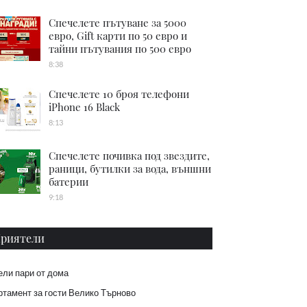
Спечелете пътуване за 5000
евро, Gift карти по 50 евро и
тайни пътувания по 500 евро
8:38
Спечелете 10 броя телефони
iPhone 16 Black
8:13
Спечелете почивка под звездите,
раници, бутилки за вода, външни
батерии
9:18
риятели
ели пари от дома
тамент за гости Велико Търново