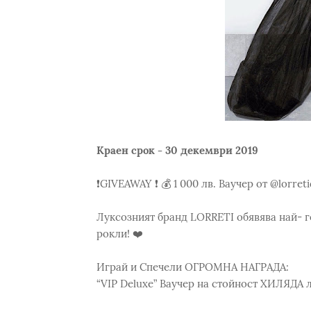
Краен срок - 30 декември 2019
❗️GIVEAWAY ❗️ 💰 1 000 лв. Ваучер от @lorret
Луксозният бранд LORRETI обявява най- 
рокли! ❤️
Играй и Спечели ОГРОМНА НАГРАДА:
“VIP Deluxe” Ваучер на стойност ХИЛЯДА 