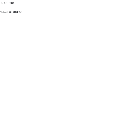
es of me
 за готвене