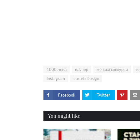
1000 лева
ваучер
женски конкурси
и
Instagram
Lorreti Design
Facebook
Twitter
You might like