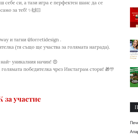
 себе си, а тази игра е перфектен шанс да се
амо за теб! ✨🙌🏻
way и тагни @lorretidesign .
ятелка (тя също ще участва за голямата награда).
о най- уникалния начин! 😍
 голямата победителка чрез Инстаграм стори! 🎁🎊
 за участие
П
Печ
Апар