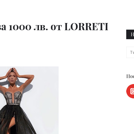
за 1000 лв. от LORRETI
Н
Пос