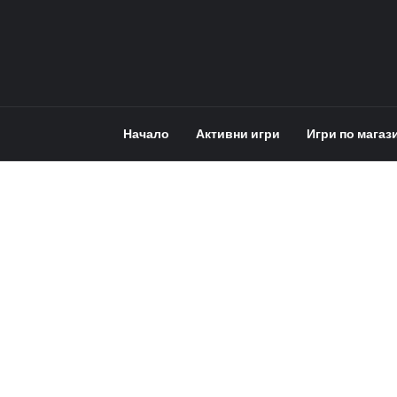
Начало
Активни игри
Игри по магаз