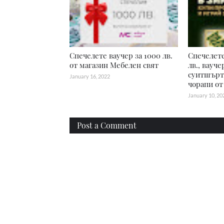
Спечелете ваучер за 1000 лв.
Спечелете
от магазин Мебелен свят
лв., вауче
суитшърт
January 16, 2022
чорапи от
January 10, 20
Post a Comment