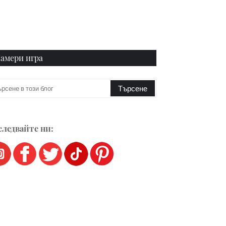
амери игра
ледвайте ни: