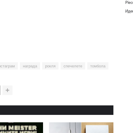
Piec
Идеи
нстаграм
награда
рокля
спечелете
томбола