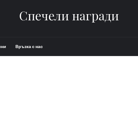
Спечели награди
ини
Връзка с нас