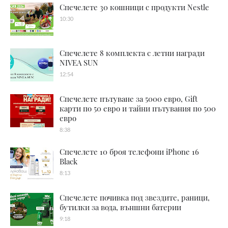
Спечелете 30 кошници с продукти Nestle
10:30
Спечелете 8 комплекта с летни награди
NIVEA SUN
12:54
Спечелете пътуване за 5000 евро, Gift
карти по 50 евро и тайни пътувания по 500
евро
8:38
Спечелете 10 броя телефони iPhone 16
Black
8:13
Спечелете почивка под звездите, раници,
бутилки за вода, външни батерии
9:18