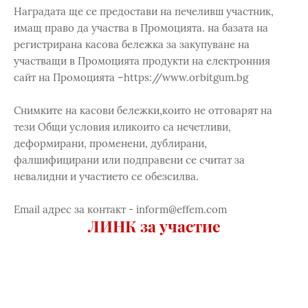
Наградата ще се предостави на печеливш участник,
имащ право да участва в Промоцията. на базата на
регистрирана касова бележка за закупуване на
участващи в Промоцията продукти на електронния
сайт на Промоцията –https://www.orbitgum.bg
Снимките на касови бележки,които не отговарят на
тези Общи условия иликоито са нечетливи,
деформирани, променени, дублирани,
фалшифицирани или подправени се считат за
невалидни и участието се обезсилва.
Email адрес за контакт - inform@effem.com
ЛИНК за участие