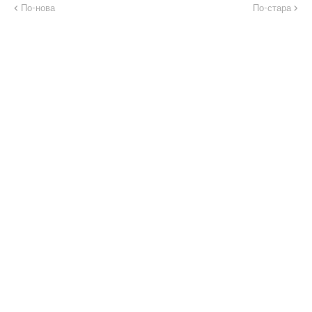
По-нова
По-стара