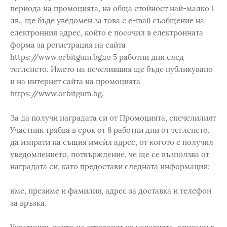
периода на промоцията, на обща стойност най-малко 1
лв., ще бъде уведомен за това с e-mail съобщение на
електронния адрес, който е посочил в електронната
форма за регистрация на сайта
https://www.orbitgum.bgдо 5 работни дни след
тегленето. Името на печелившия ще бъде публикувано
и на интернет сайта на промоцията
https://www.orbitgum.bg.
За да получи наградата си от Промоцията, спечелилият
Участник трябва в срок от 8 работни дни от тегленето,
да изпрати на същия имейл адрес, от когото е получил
уведомлението, потвърждение, че ще се възползва от
наградата си, като предостави следната информация:
име, презиме и фамилия, адрес за доставка и телефон
за връзка.