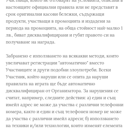
Участници, които не отговарят на условията, описани в
настоящите официални правила или не представят в
срок оригинални касови бележки, съдържащи
продукти, участващи в промоцията и издадени за
периода на промоцията, на обща стойност най-малко 1
лв., биват дисквалифицирани и губят правото си на
получаване на награда.
Забранено е използването на всякакви методи, които
увеличават регистрации "автоматично" вместо
Участниците и други подобни злоупотреби. Всеки
Участник, който наруши или се опита да наруши
правилата на играта ще бъде автоматично
дисквалифициран от Организатора. За нарушения се
считат, например, следните действия: а) един и същ
имейл адрес не може да участва с различни телефонни
номера, както и един и същ телефонен номер не може
да участва с различни имейл адреси; б) използването
на техники и/или технологии, които изменят елемента