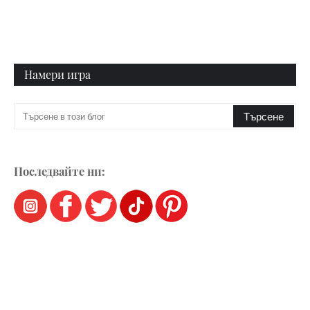
Намери игра
Последвайте ни: