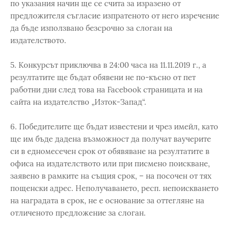
по указания начин ще се счита за изразено от
предложителя съгласие изпратеното от него изречение
да бъде използвано безсрочно за слоган на
издателството.
5. Конкурсът приключва в 24:00 часа на 11.11.2019 г., а
резултатите ще бъдат обявени не по-късно от пет
работни дни след това на Facebook страницата и на
сайта на издателство „Изток-Запад“.
6. Победителите ще бъдат известени и чрез имейл, като
ще им бъде дадена възможност да получат ваучерите
си в едномесечен срок от обявяване на резултатите в
офиса на издателството или при писмено поискване,
заявено в рамките на същия срок, – на посочен от тях
пощенски адрес. Неполучаването, респ. непоискването
на наградата в срок, не е основание за оттегляне на
отличеното предложение за слоган.