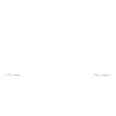
По-нова
По-стара