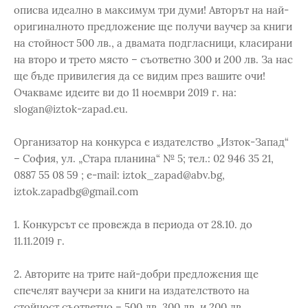
описва идеално в максимум три думи! Авторът на най-
оригиналното предложение ще получи ваучер за книги
на стойност 500 лв., а двамата подгласници, класирани
на второ и трето място – съответно 300 и 200 лв. За нас
ще бъде привилегия да се видим през вашите очи!
Очакваме идеите ви до 11 ноември 2019 г. на:
slogan@iztok-zapad.eu.
Организатор на конкурса е издателство „Изток-Запад“
– София, ул. „Стара планина“ № 5; тел.: 02 946 35 21,
0887 55 08 59 ; e-mail: iztok_zapad@abv.bg,
iztok.zapadbg@gmail.com
1. Конкурсът се провежда в периода от 28.10. до
11.11.2019 г.
2. Авторите на трите най-добри предложения ще
спечелят ваучери за книги на издателството на
стойност съответно – 500 лв, 300 лв. и 200 лв.