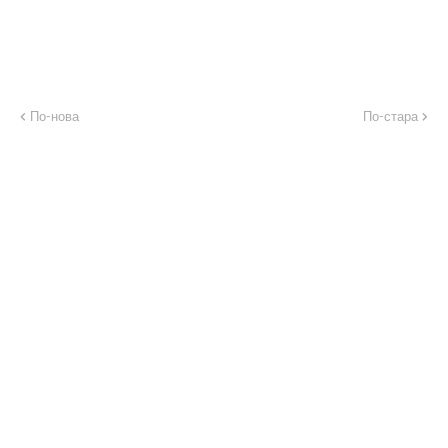
По-нова
По-стара