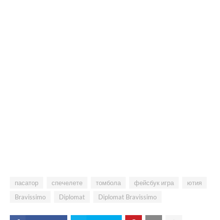
пасатор
спечелете
томбола
фейсбук игра
ютия
Bravissimo
Diplomat
Diplomat‬ ‪Bravissimo