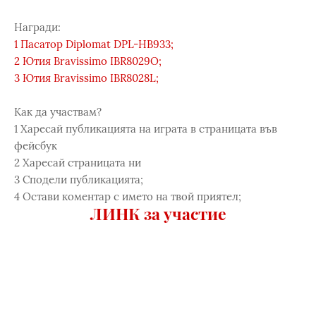
Награди:
1️ Пасатор Diplomat DPL-HB933;
2️ Ютия Bravissimo IBR8029O;
3️ Ютия Bravissimo IBR8028L;
Как да участвам?
1️ Харесай публикацията на играта в страницата във
фейсбук
2️ Харесай страницата ни
3️ Сподели публикацията;
4️ Остави коментар с името на твой приятел;
ЛИНК за участие