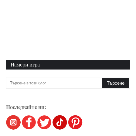
Намери игра
Последвайте ни: