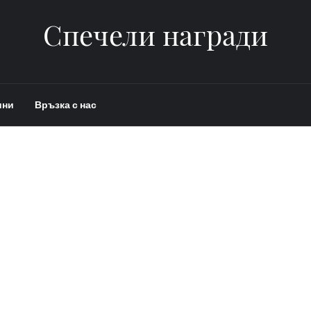
Спечели награди
ини
Връзка с нас