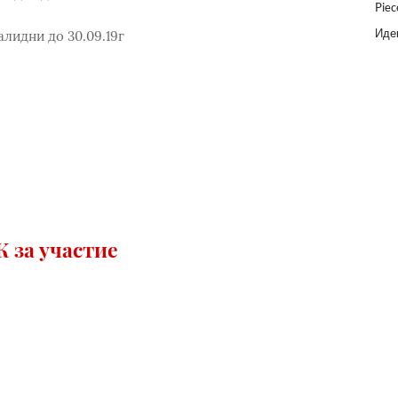
Piec
Идеи
алидни до 30.09.19г
 за участие