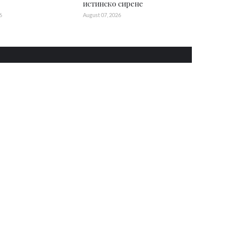
истинско сирене
6
August 07, 2026