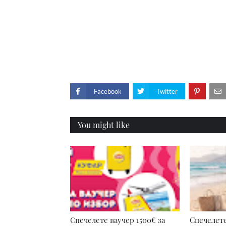
Facebook
Twitter
You might like
Спечелете ваучер 1500€ за
Спечелете