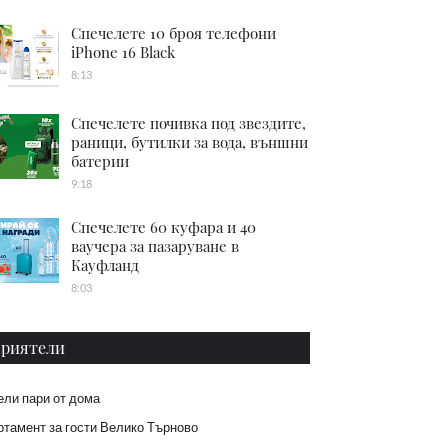
Спечелете 10 броя телефони
iPhone 16 Black
8:13
Спечелете почивка под звездите,
раници, бутилки за вода, външни
батерии
9:18
Спечелете 60 куфара и 40
ваучера за пазаруване в
Кауфланд
8:03
риятели
ели пари от дома
тамент за гости Велико Търново