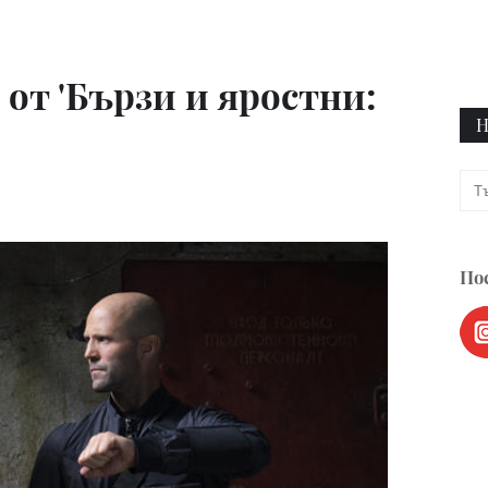
 от 'Бързи и яростни:
Н
Пос