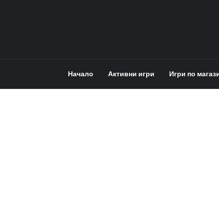
Начало
Активни игри
Игри по магаз