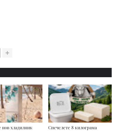
 нов хладилник
Спечелете 8 килограма