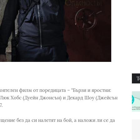
Т
оятелен филм от поредицата – "Бързи и яростни:
и Люк Хобс (Дуейн Джонсън) и Декард Шоу (Джейсън
7.
щение без да си налетят на бой, а наложи ли се да