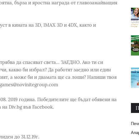
оятна, бърза и яростна награда от главозамайващия
уст в кината на 3D, IMAX 3D и 4DX, както и
трябва да спасяват света... ЗАЕДНО. Ако ти си
чи, какво би избрал? Да работят заедно или един
шият, а може би и двамата ще са лоши? Напиши твоя
 games@novinitegroup.com
.08. 2019 година. Победителите ще бъдат обявени на
на Div.bg във Facebook.
П
Печ
Апар
иден до 31.12.19г.