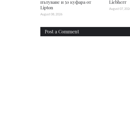
пътуване и 50 куфара от
Liebherr
Lipton
August 07, 202
August 08, 2026
Post a Comment