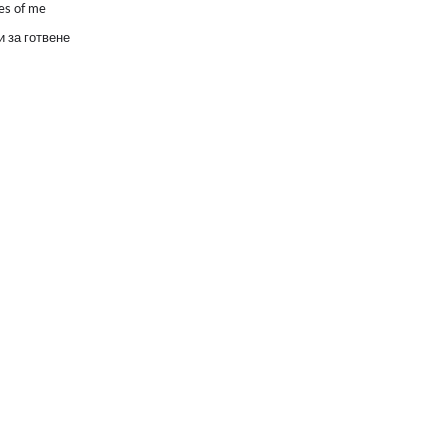
es of me
 за готвене