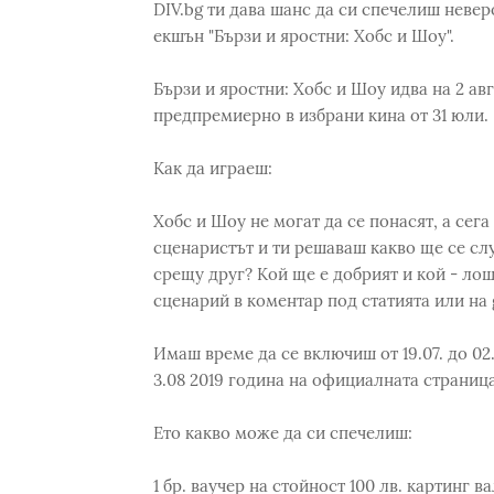
DIV.bg ти дава шанс да си спечелиш невер
екшън "Бързи и яростни: Хобс и Шоу".
Бързи и яростни: Хобс и Шоу идва на 2 авг
предпремиерно в избрани кина от 31 юли.
Как да играеш:
Хобс и Шоу не могат да се понасят, а сега 
сценаристът и ти решаваш какво ще се слу
срещу друг? Кой ще е добрият и кой - ло
сценарий в коментар под статията или на
Имаш време да се включиш от 19.07. до 02
3.08 2019 година на официалната страница 
Ето какво може да си спечелиш:
1 бр. ваучер на стойност 100 лв. картинг вал