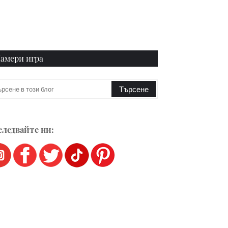
амери игра
ледвайте ни: