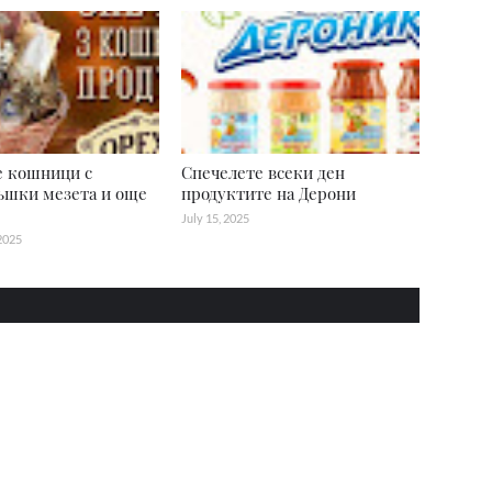
е кошници с
Спечелете всеки ден
ъшки мезета и още
продуктите на Дерони
July 15, 2025
2025