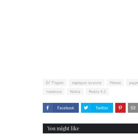
БГ Радио
зарядно за кола
Нокиа
ради
томбола
Nokia
Nokia 4.2
Facebook
Twitter
You might like