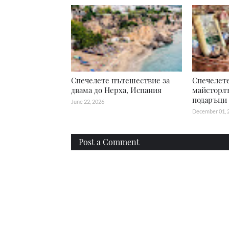
Спечелете пътешествие за
Спечелет
двама до Нерха, Испания
майсторл
подаръци
June 22, 2026
December 01, 
Post a Comment