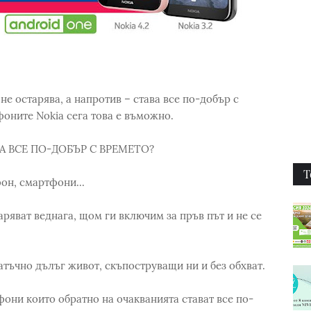
не остарява, а напротив – става все по-добър с
фоните Nokia сега това е въможно.
А ВСЕ ПО-ДОБЪР С ВРЕМЕТО?
Т
он, смартфони...
аряват веднага, щом ги включим за пръв път и не се
татъчно дълъг живот, скъпоструващи ни и без обхват.
фони които обратно на очакванията стават все по-