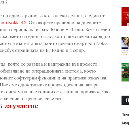
или?
 по едно зарядно за кола всеки делник, а един от
он Nokia 4.2!
Отговорете правилно на дневните
ио в периода на играта 10 юни – 21 юни. Всяка вечер
им името на един от вас, който ще спечели зарядно
 името на късметлията, който печели смартфон Nokia
ейсбук страницата на БГ Радио и в ефир.
ия, която се развива и надгражда във времето.
обновяване на операционната система, което
новите софтуерни функции и на практика означава,
 Ние сме единственият производител на пазара,
а система за две години от датата на производство
 значение от ценовия сегмент.
П
 за участие
Печ
Апар