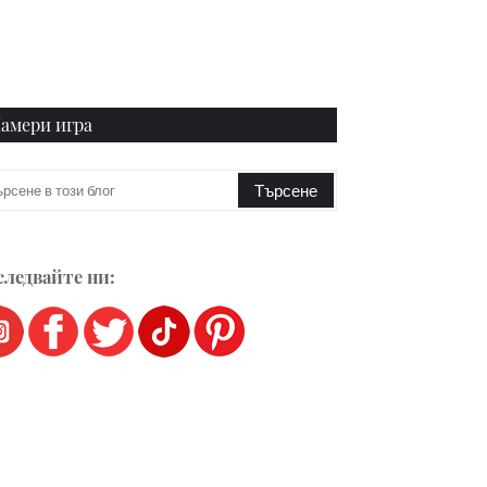
амери игра
ледвайте ни: