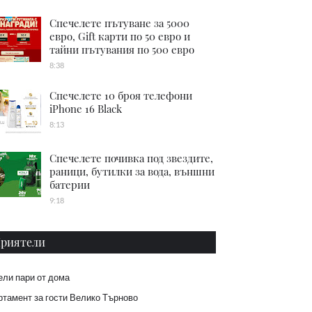
Спечелете пътуване за 5000
евро, Gift карти по 50 евро и
тайни пътувания по 500 евро
8:38
Спечелете 10 броя телефони
iPhone 16 Black
8:13
Спечелете почивка под звездите,
раници, бутилки за вода, външни
батерии
9:18
риятели
ели пари от дома
тамент за гости Велико Търново