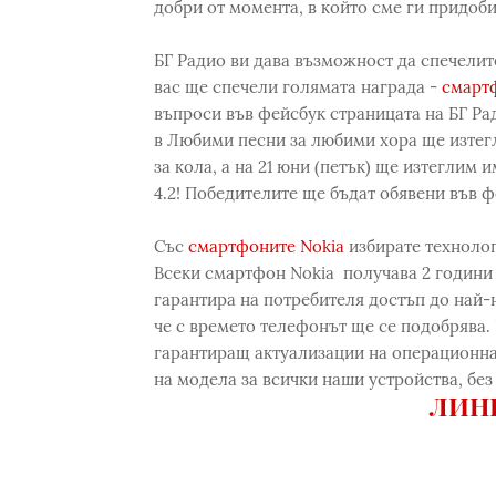
добри от момента, в който сме ги придоб
БГ Радио ви дава възможност да спечелите
вас ще спечели голямата награда -
смартф
въпроси във фейсбук страницата на БГ Рад
в Любими песни за любими хора ще изтегл
за кола, а на 21 юни (петък) ще изтеглим
4.2! Победителите ще бъдат обявени във ф
Със
смартфоните Nokia
избирате технолог
Всеки смартфон Nokia получава 2 години 
гарантира на потребителя достъп до най-
че с времето телефонът ще се подобрява.
гарантиращ актуализации на операционнат
на модела за всички наши устройства, без
ЛИНК