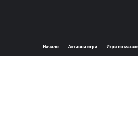
Начало
Активни игри
Игри по магаз