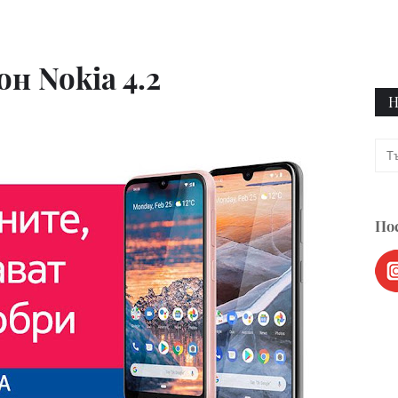
н Nokia 4.2
Н
Пос