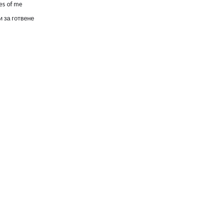
es of me
 за готвене