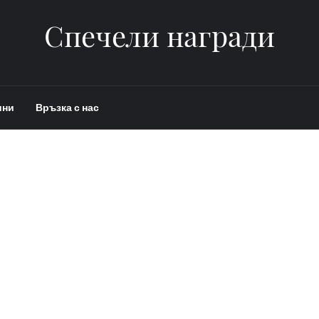
Спечели награди
ини
Връзка с нас