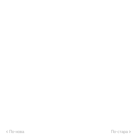
По-нова
По-стара