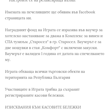
Настройте се на релаксираща вълна!
Имената на печелившите ще обявим във Facebook
страницата ни.
Наградният фонд на Играта се изразява във ваучер за
хотелско настаняване за двама в Комплекс за винен и
СПА тузизъм „Старосел“ в гр. Старосел. Ваучерът е за
две нощувки в стая „Комфорт“ с включени закуски.
Ваучерът е валиден 1 година от датата на спечелването
му.
Играта обхваща всички търговски обекти на
територията на Република България
Участниците в Играта трябва да съхранят
регистрираните касови бележки.
ИЗИСКВАНИЯ КЪМ КАСОВИТЕ БЕЛЕЖКИ