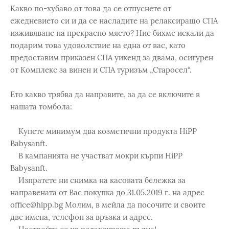
Какво по-хубаво от това да се отпуснете от
ежедневието си и да се насладите на релаксиращо СПА
изживяване на прекрасно място? Ние бихме искали да
подарим това удоволствие на една от вас, като
предоставим приказен СПА уикенд за двама, осигурен
от Kомплекс за винен и СПА туризъм „Старосел“.
Ето какво трябва да направите, за да се включите в
нашата томбола:
Купете минимум два козметични продукта HiPP
Babysanft.
В кампанията не участват мокри кърпи HiPP
Babysanft.
Изпратете ни снимка на касовата бележка за
направената от Вас покупка до 31.05.2019 г. на адрес
office@hipp.bg Молим, в мейла да посочите и своите
две имена, телефон за връзка и адрес.