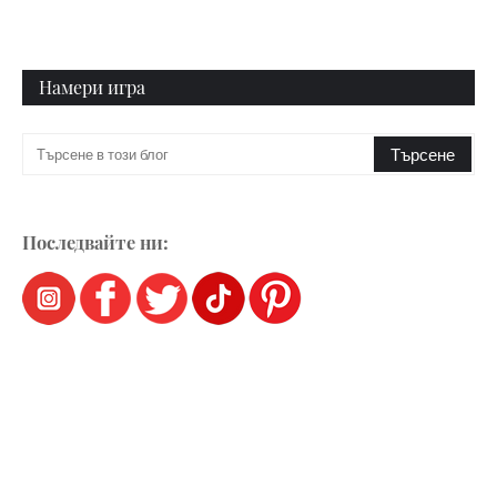
Намери игра
Последвайте ни: