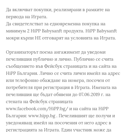
Да включват покупки, реализирани в рамките на
периода на Играта.
Да свидетелстват за едновременна покупка на
минимум 2 HiPP Babysanft продукта. HiPP Babysanft
мокри кърпи НЕ отговарят на условията на Играта.
Организаторът поема ангажимент да уведоми
печелившия публично и лично. Публично се счита
съобщението във Фейсбук страницата и на сайта на
HiPP България. Лично се счита личен имейл на адрес
или телефонно обаждане на номера, посочен от
потребителя при регистрация в Играта. Имената на
печелившия ще бъдат обявени до 07.06.2019 г. на
стената на Фейсбук страницата
www.facebook.com/HiPP.bg/ и на сайта на HiPP
България: www.hipp.bg . Печелившият ще получи и
уведомяващ имейл на посочения от него адрес в
регистрацията за Играта. Един участник може да