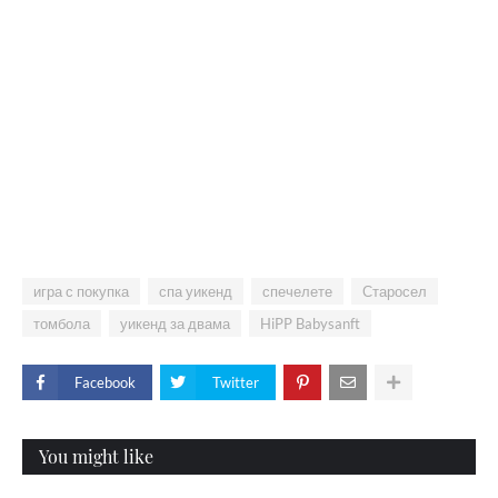
игра с покупка
спа уикенд
спечелете
Старосел
томбола
уикенд за двама
HiPP Babysanft
Facebook
Twitter
You might like