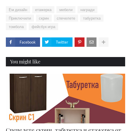
Ем дизайн
етажерка
мебели
награди
Приключили
скрин
спечелете
табуретка
томбола
фейсбук игра
Facebook
Twitter
You might like
Спечелете скрин, табуретка и етажерка от