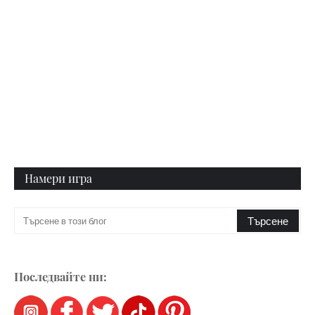
Намери игра
Последвайте ни: