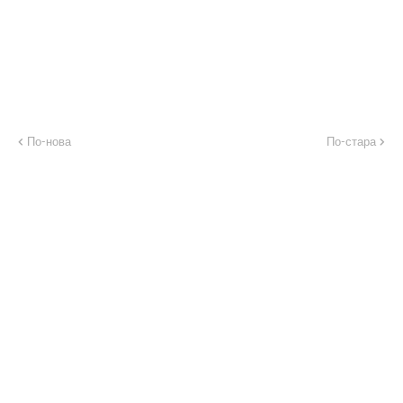
По-нова
По-стара