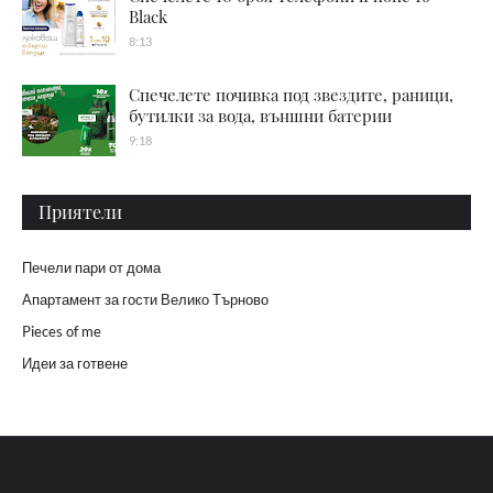
Black
8:13
Спечелете почивка под звездите, раници,
бутилки за вода, външни батерии
9:18
Приятели
Печели пари от дома
Апартамент за гости Велико Търново
Pieces of me
Идеи за готвене