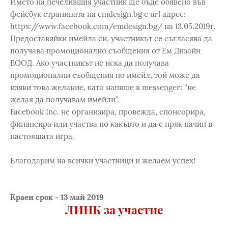
Името на печелившия участник ще бъде обявено във
фейсбук страницата на emdesign.bg с url адрес:
https://www.facebook.com/emdesign.bg/ на 13.05.2019г.
Предоставяйки имейла си, участникът се съгласява да
получава промоционално съобщения от Ем Дизайн
ЕООД. Ако участникът не иска да получава
промоционални съобщения по имейл, той може да
изяви това желание, като напише в messenger: “не
желая да получавам имейли”.
Facebook Inc. не организира, провежда, спонсорира,
финансира или участва по какъвто и да е пряк начин в
настоящата игра.
Благодарим на всички участници и желаем успех!
Краен срок - 13 май 2019
ЛИНК за участие