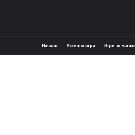
Начало
Активни игри
Игри по магаз