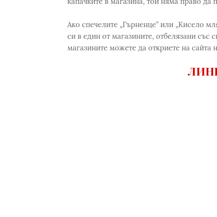
капачките в магазина, той няма право да 
Ако спeчелите „Гърненце” или „Кисело мл
си в един от магазините, отбелязани със 
магазините можете да откриете на сайта 
ЛИНК