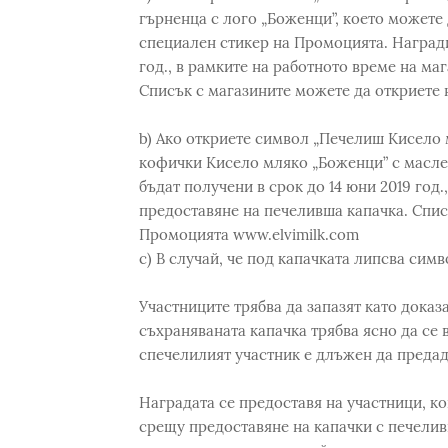
гърненца с лого „Боженци”, което можете 
специален стикер на Промоцията. Наградит
год., в рамките на работното време на ма
Списък с магазините можете да откриете 
b) Ако откриете символ „Печелиш Кисело 
кофички Кисело мляко „Боженци” с маслен
бъдат получени в срок до 14 юни 2019 год.
предоставяне на печеливша капачка. Спис
Промоцията www.elvimilk.com
c) В случай, че под капачката липсва симв
Участниците трябва да запазят като доказ
съхраняваната капачка трябва ясно да се
спечелилият участник е длъжен да предаде
Наградата се предоставя на участници, к
срещу предоставяне на капачки с печелив