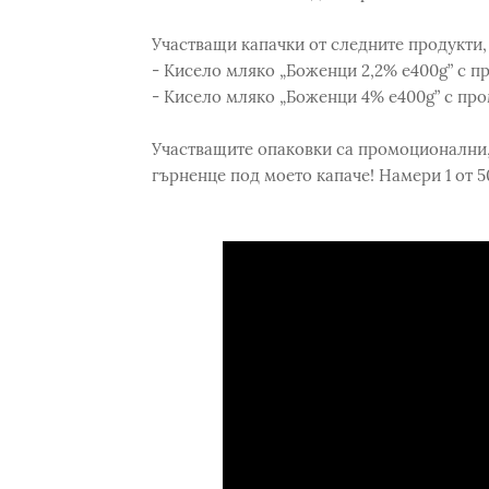
Участващи капачки от следните продукти,
- Кисело мляко „Боженци 2,2% е400g” с п
- Кисело мляко „Боженци 4% е400g” с пр
Участващите опаковки са промоционални,
гърненце под моето капаче! Намери 1 от 5