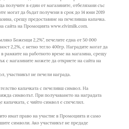
да получите в един от магазините, отбелязани със
е могат да бъдат получени в срок до 14 юни 2019
газина, срещу предоставяне на печеливша капачка.
на сайта на Промоцията www.elvimilk.com.
мляко Боженци 2,2%”, печелите една от 50 000
ост 2,2%, с нетно тегло 400гр. Наградите могат да
, в рамките на работното време на магазина, срещу
ък с магазините можете да откриете на сайта на
ол, участникът не печели награда.
ателство капачката с печеливш символ. На
 вижда символът. При получаването на наградата
 капачката, с чийто символ е спечелил.
оито имат право на участие в Промоцията и само
шите символи. Ако участникът не предаде