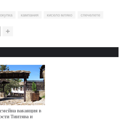
покупка
кампания
кисело мляко
спечелете
емейна ваканция в
ости Тинтява и