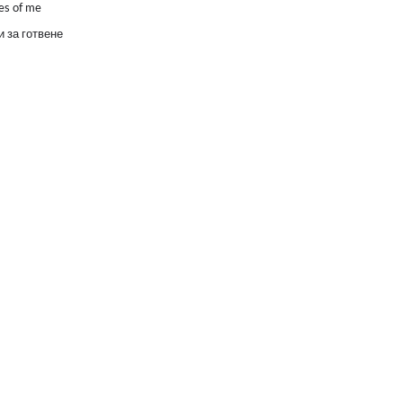
es of me
 за готвене