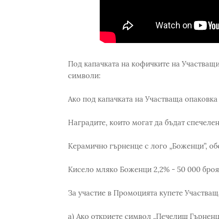
Под капачката на кофичките на Участващи
символи:
Ако под капачката на Участваща опаковка
Наградите, които могат да бъдат спечелен
Керамично гърненце с лого „Боженци”, обе
Кисело мляко Боженци 2,2% - 50 000 броя
За участие в Промоцията купете Участваща
a) Ако откриете символ „Печелиш Гърненц