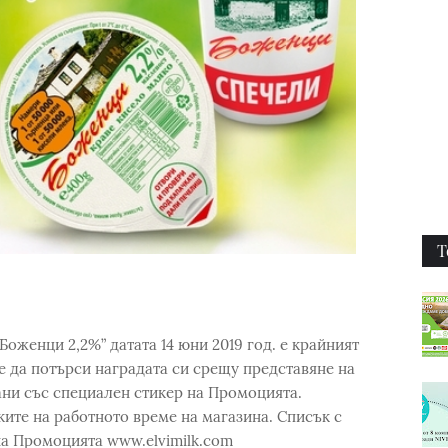
Т
Боженци 2,2%” датата 14 юни 2019 год. е крайният
е да потърси наградата си срещу представяне на
ани със специален стикер на Промоцията.
ките на работното време на магазина. Списък с
на Промоцията www.elvimilk.com