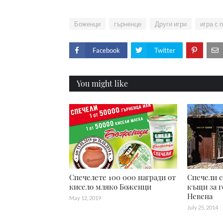
Боженци
гърненце
Други игри
игра с 
Facebook
Twitter
You might like
Спечелете 100 000 награди от
Спечели с
кисело мляко Боженци
къщи за г
Невена
May 12, 2019
July 25, 2014