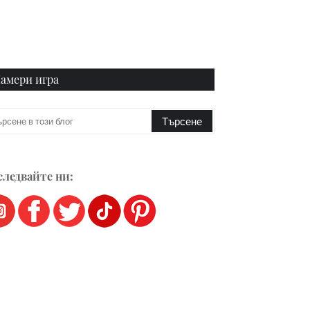
амери игра
ледвайте ни: