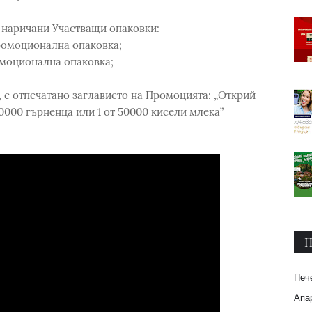
 наричани Участващи опаковки:
ромоционална опаковка;
омоционална опаковка;
 с отпечатано заглавието на Промоцията: „Открий
0000 гърненца или 1 от 50000 кисели млека”
П
Печ
Апар