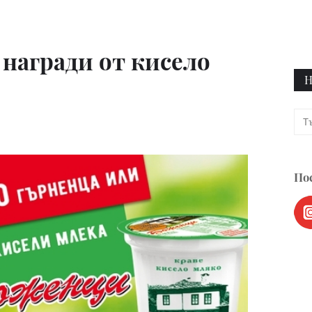
 награди от кисело
Н
Пос