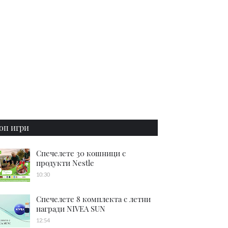
оп игри
Спечелете 30 кошници с
продукти Nestle
10:30
Спечелете 8 комплекта с летни
награди NIVEA SUN
12:54