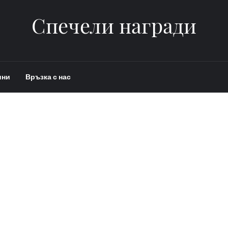
Спечели награди
ини
Връзка с нас