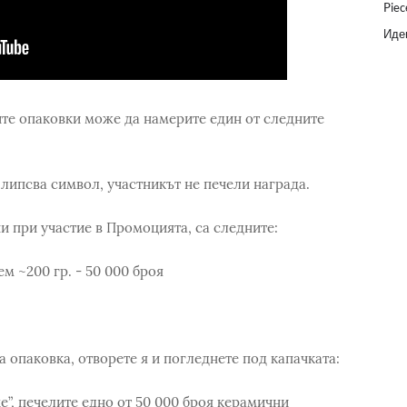
Piec
Идеи
те опаковки може да намерите един от следните
 липсва символ, участникът не печели награда.
и при участие в Промоцията, са следните:
м ~200 гр. - 50 000 броя
 опаковка, отворете я и погледнете под капачката:
е”, печелите едно от 50 000 броя керамични