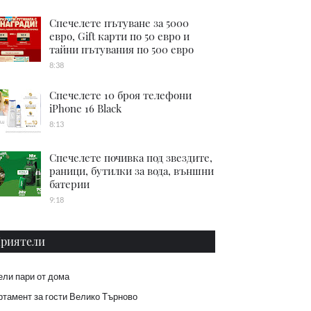
Спечелете пътуване за 5000
евро, Gift карти по 50 евро и
тайни пътувания по 500 евро
8:38
Спечелете 10 броя телефони
iPhone 16 Black
8:13
Спечелете почивка под звездите,
раници, бутилки за вода, външни
батерии
9:18
риятели
ели пари от дома
тамент за гости Велико Търново