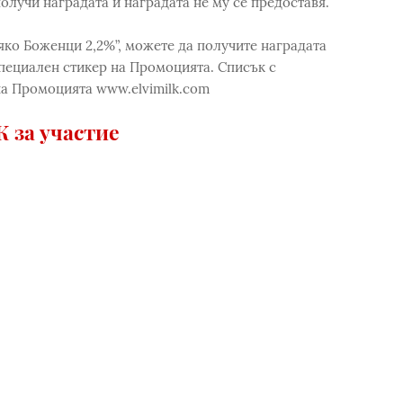
получи наградата и наградата не му се предоставя.
яко Боженци 2,2%”, можете да получите наградата
специален стикер на Промоцията. Списък с
на Промоцията www.elvimilk.com
 за участие