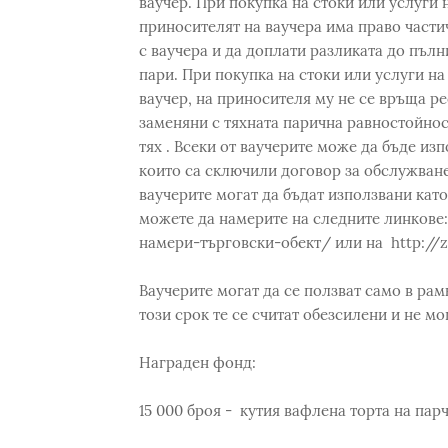
ваучер. При покупка на стоки или услуги 
приносителят на ваучера има право частич
с ваучера и да доплати разликата до пълн
пари. При покупка на стоки или услуги на
ваучер, на приносителя му не се връща ре
заменяни с тяхната парична равностойнос
тях . Всеки от ваучерите може да бъде из
които са сключили договор за обслужване
ваучерите могат да бъдат използвани кат
можете да намерите на следните линкове
намери-търговски-обект/ или на http://zi
Ваучерите могат да се ползват само в рам
този срок те се считат обезсилени и не м
Награден фонд:
15 000 броя - кутия вафлена торта на парч