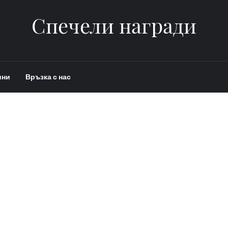
Спечели награди
ини
Връзка с нас