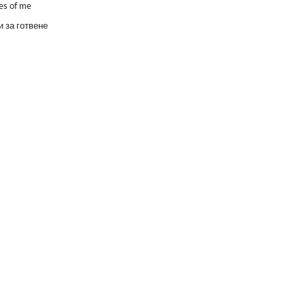
es of me
 за готвене