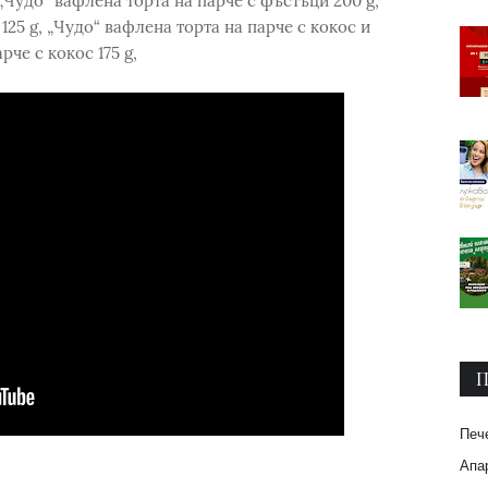
Чудо“ вафлена торта на парче с фъстъци 200 g,
25 g, „Чудо“ вафлена торта на парче с кокос и
рче с кокос 175 g,
П
Печ
Апар