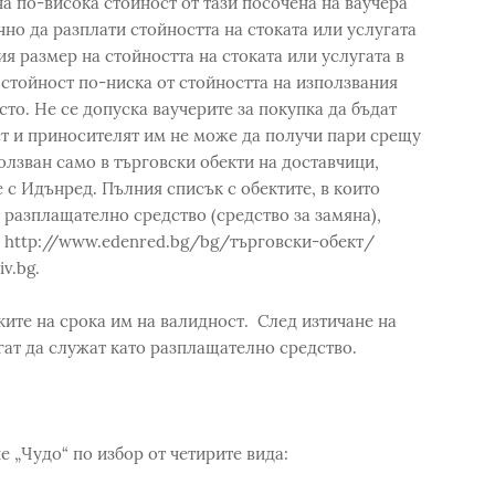
на по-висока стойност от тази посочена на ваучера
но да разплати стойността на стоката или услугата
ия размер на стойността на стоката или услугата в
 стойност по-ниска от стойността на използвания
сто. Не се допуска ваучерите за покупка да бъдат
т и приносителят им не може да получи пари срещу
ползван само в търговски обекти на доставчици,
 с Идънред. Пълния списък с обектите, в които
о разплащателно средство (средство за замяна),
: http://www.edenred.bg/bg/търговски-обект/
v.bg.
ките на срока им на валидност. След изтичане на
огат да служат като разплащателно средство.
е „Чудо“ по избор от четирите вида: