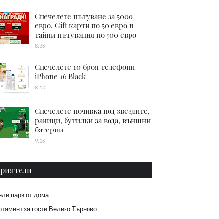
Спечелете пътуване за 5000
евро, Gift карти по 50 евро и
тайни пътувания по 500 евро
8:38
Спечелете 10 броя телефони
iPhone 16 Black
8:13
Спечелете почивка под звездите,
раници, бутилки за вода, външни
батерии
9:18
риятели
ели пари от дома
тамент за гости Велико Търново