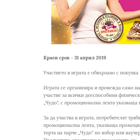
Краен срок - 31 април 2019
Участието в играта е обвързано с покупка
Играта се организира и провежда само на
участие за всички дееспособнни физическ
„Чудо“, с промоционална лента указваща
За да участва в играта, потребителят тряб
промоционална лента, указваща промоция
торта на парче „Чудо“ по избор или ваучер