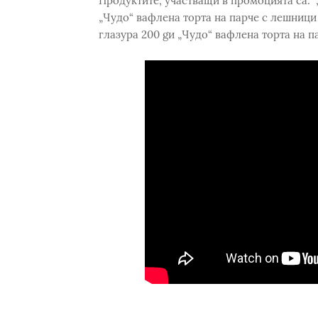
Продуктите, участващи в промоцията са: „
„Чудо“ вафлена торта на парче с лешници 1
глазура 200 gи „Чудо“ вафлена торта на па