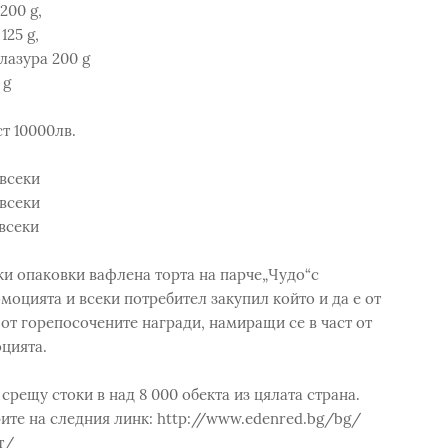
200 g,
125 g,
лазура 200 g
 g
ст 10000лв.
 всеки
 всеки
 всеки
ки опаковки вафлена торта на парче„Чудо“с
цията и всеки потребител закупил който и да е от
 от горепосочените награди, намиращи се в част от
цията.
срещу стоки в над 8 000 обекта из цялата страна.
ите на следния линк: http://www.edenred.bg/bg/
т/