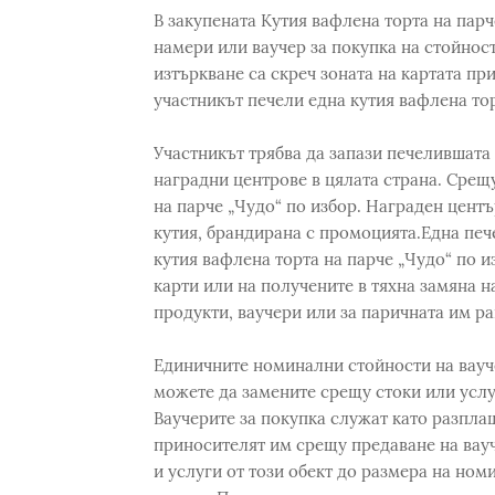
В закупената Кутия вафлена торта на пар
намери или ваучер за покупка на стойност 
изтъркване са скреч зоната на картата пр
участникът печели една кутия вафлена тор
Участникът трябва да запази печелившата 
наградни центрове в цялата страна. Срещ
на парче „Чудо“ по избор. Награден центъ
кутия, брандирана с промоцията.Една пече
кутия вафлена торта на парче „Чудо“ по и
карти или на получените в тяхна замяна н
продукти, ваучери или за паричната им р
Единичните номинални стойности на ваучер
можете да замените срещу стоки или услуг
Ваучерите за покупка служат като разпла
приносителят им срещу предаване на вауч
и услуги от този обект до размера на ном