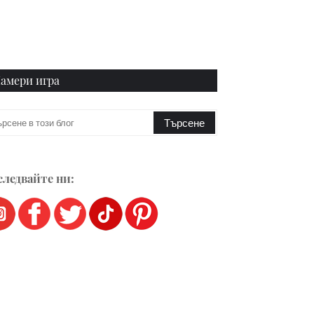
амери игра
ледвайте ни: