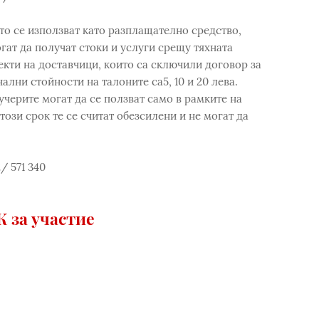
то се използват като разплащателно средство,
гат да получат стоки и услуги срещу тяхната
екти на доставчици, които са сключили договор за
лни стойности на талоните са5, 10 и 20 лева.
учерите могат да се ползват само в рамките на
този срок те се считат обезсилени и не могат да
/ 571 340
 за участие