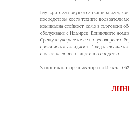
Ваучерите за покупка са ценни книжа, кои
посредством което техните ползватели мо
номинална стойност, само в търговски об
обслужване с Идънред. Единичните номина
Срещу ваучерите не се получава ресто. Ва
срока им на валидност. След изтичане на 
служат като разплащателно средство.
За контакти с организатора на Играта: 052
ЛИНК