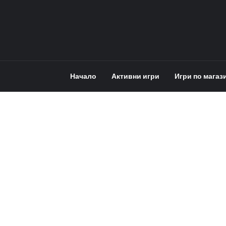
Начало
Активни игри
Игри по магаз