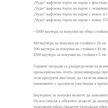
„Чудо“ вафлена торта на парче с фъстъци 
„Чудо“ вафлена торта на парче с лешници 
„Чудо“ вафлена торта на парче с кокос и г
„Чудо“ вафлена торта на парче с кокос 175
- 1500 ваучера за покупки на обща стойно
100 ваучера за покупки на стойност 20 лв.
200 ваучера за покупки на стойност 10 лв.
1200 ваучера за покупки на стойност 5 лв.
Горните награди са разпределени из всич
промоционална лента, комуникираща промо
тези продукти има шанс да спечели някоя
опаковките с продукти участващи в промо
Ваучерите за покупка можете да замените 
Пълен списък с обектите можете да намер
търговски-обект/намери-търговски-обек