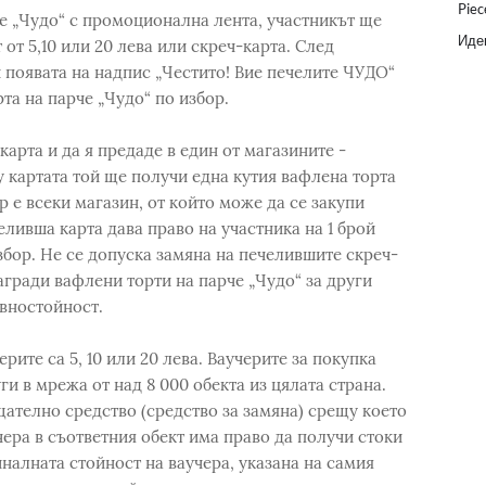
Piec
че „Чудо“ с промоционална лента, участникът ще
Идеи
от 5,10 или 20 лева или скреч-карта. След
и появата на надпис „Честито! Вие печелите ЧУДО“
та на парче „Чудо“ по избор.
карта и да я предаде в един от магазините -
у картата той ще получи една кутия вафлена торта
р е всеки магазин, от който може да се закупи
ливша карта дава право на участника на 1 брой
збор. Не се допуска замяна на печелившите скреч-
агради вафлени торти на парче „Чудо“ за други
авностойност.
ите са 5, 10 или 20 лева. Ваучерите за покупка
и в мрежа от над 8 000 обекта из цялата страна.
щателно средство (средство за замяна) срещу което
ера в съответния обект има право да получи стоки
иналната стойност на ваучера, указана на самия