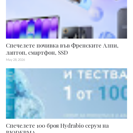
Спечелете почивка във Френските Алпи,
лаптоп, смартфон, SSD
May 28, 2026
Спечелете 100 броя Hydrabio серум на
BIODERMA