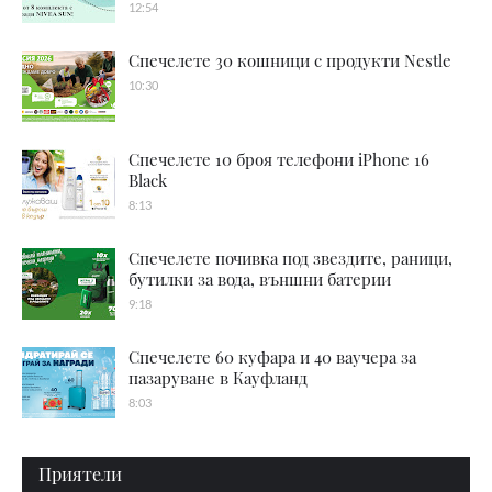
12:54
Спечелете 30 кошници с продукти Nestle
10:30
Спечелете 10 броя телефони iPhone 16
Black
8:13
Спечелете почивка под звездите, раници,
бутилки за вода, външни батерии
9:18
Спечелете 60 куфара и 40 ваучера за
пазаруване в Кауфланд
8:03
Приятели