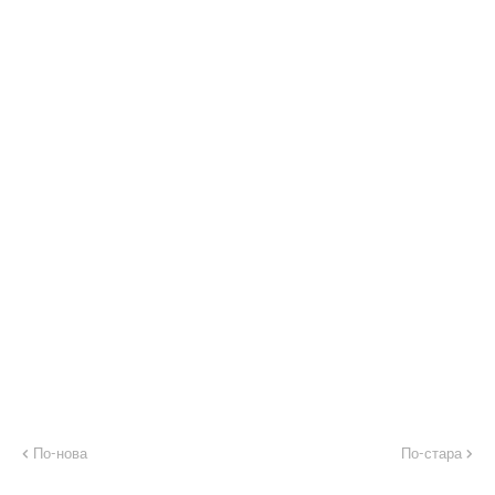
По-нова
По-стара