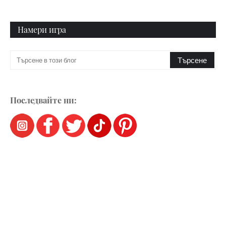
Намери игра
Последвайте ни: