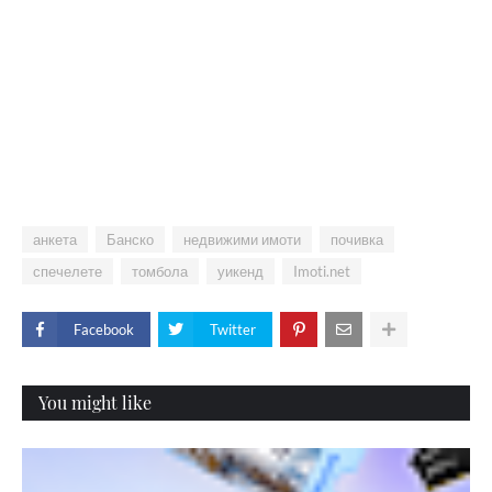
анкета
Банско
недвижими имоти
почивка
спечелете
томбола
уикенд
Imoti.net
Facebook
Twitter
You might like