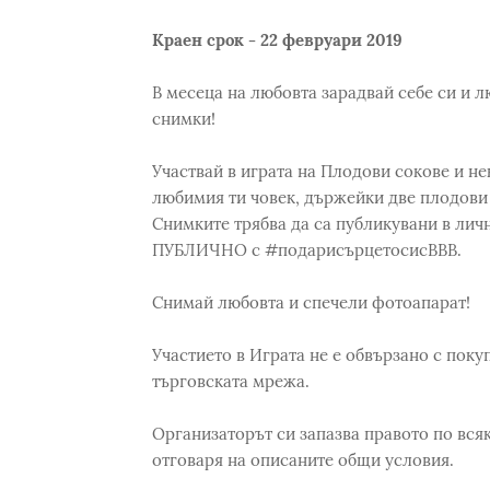
Краен срок - 22 февруари 2019
В месеца на любовта зарадвай себе си и 
снимки!
Участвай в играта на Плодови сокове и не
любимия ти човек, държейки две плодови 
Снимките трябва да са публикувани в лич
ПУБЛИЧНО с #подарисърцетосисBBB.
Снимай любовта и спечели фотоапарат!
Участието в Играта не е обвързано с поку
търговската мрежа.
Организаторът си запазва правото по всяк
отговаря на описаните общи условия.