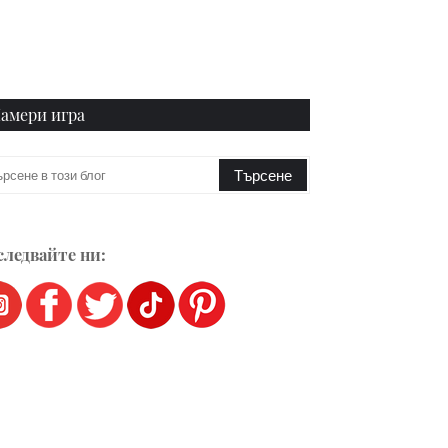
амери игра
ледвайте ни: