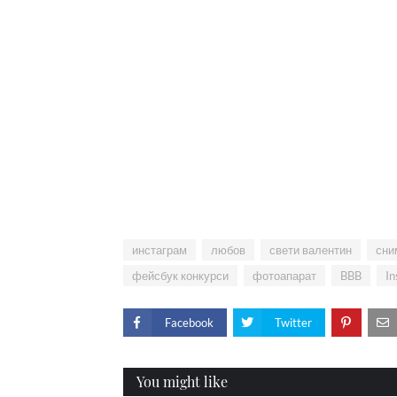
инстаграм
любов
свети валентин
сни
фейсбук конкурси
фотоапарат
BBB
In
Facebook
Twitter
You might like