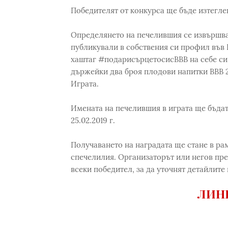
Победителят от конкурса ще бъде изтеглен в
Определянето на печелившия се извършва 
публикували в собствения си профил във 
хаштаг #подарисърцетосисBBB на себе си 
държейки два броя плодови напитки ВВВ 2
Играта.
Имената на печелившия в играта ще бъдат 
25.02.2019 г.
Получаването на наградата ще стане в рам
спечелилия. Организаторът или негов пре
всеки победител, за да уточнят детайлите
ЛИНК