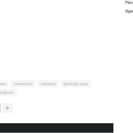
Piec
Идеи
мка
спечелете
томбола
фейсбук игра
stagram