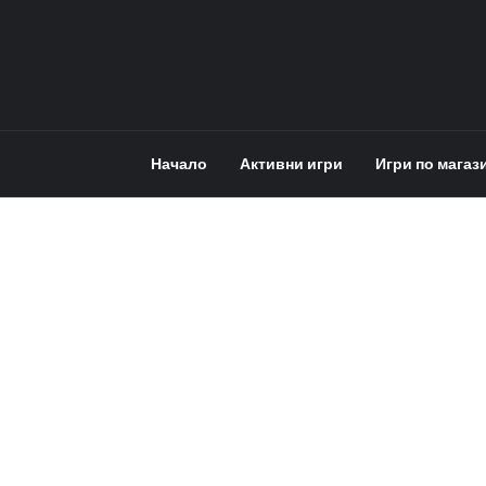
Начало
Активни игри
Игри по магаз