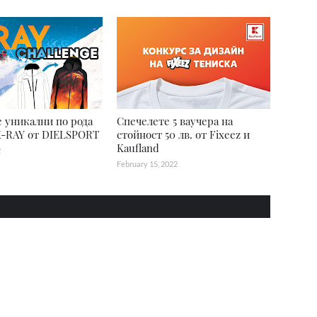
 уникални по рода
Спечелете 5 ваучера на
X-RAY от DIELSPORT
стойност 50 лв. от Fixeez и
Kaufland
2
February 15, 2022