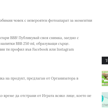
любимия човек с невероятен фотоапарат за моментни
ктари ВВВ! Публикувай своя снимка, заедно с
напитки ВВВ 250 ml, образуващи сърце.
ния ти профил във Facebook или Instagram
Т
пка на продукт, предлаган от Организатора в
о време да отстрани от Играта всяко лице, което не