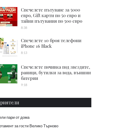
Спечелете пътуване за 5000
евро, Gift карти по 50 евро и
тайни пътувания по 500 евро
8:38
Спечелете 10 броя телефони
iPhone 16 Black
8:13
Спечелете почивка под звездите,
раници, бутилки за вода, външни
батерии
9:18
риятели
ели пари от дома
тамент за гости Велико Търново