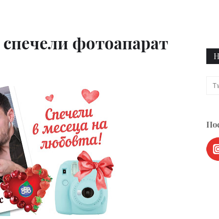
 спечели фотоапарат
Н
Пос