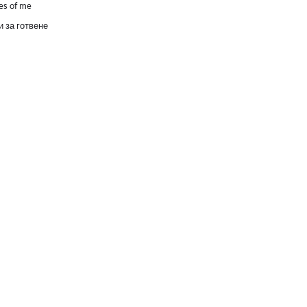
es of me
 за готвене