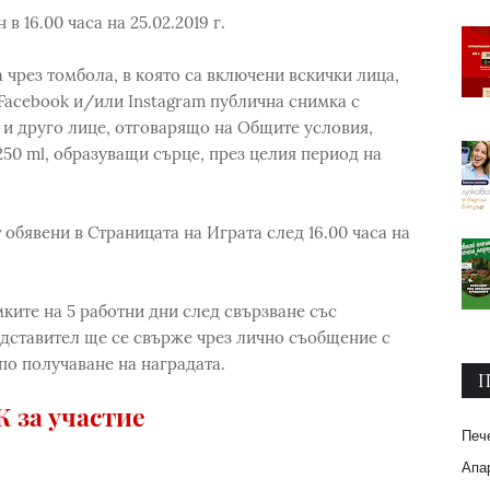
 16.00 часа на 25.02.2019 г.
чрез томбола, в която са включени вскички лица,
Facebook и/или Instagram публична снимка с
и друго лице, отговарящо на Общите условия,
50 ml, образуващи сърце, през целия период на
обявени в Страницата на Играта след 16.00 часа на
ките на 5 работни дни след свързване със
дставител ще се свърже чрез лично съобщение с
 по получаване на наградата.
П
 за участие
Печ
Апар