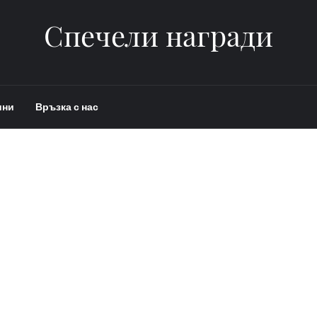
Спечели награди
ини
Връзка с нас