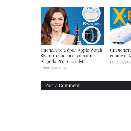
Спечелете 2 броя Apple Watch
Спечелете
SE2 и 10 чифта слушалки
си якета 
Airpods Pro от Oral-B
March 09, 202
February 06, 2023
Post a Comment